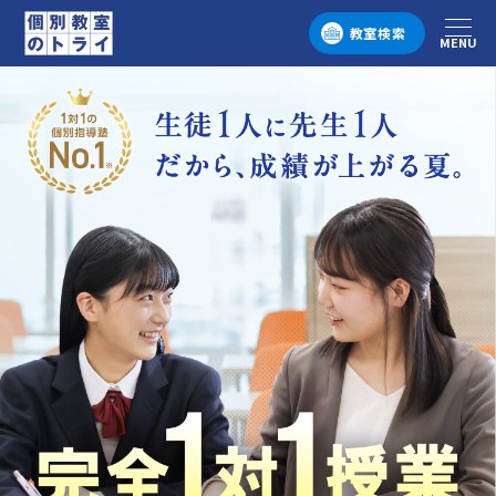
教室検索
MENU
メニュー
個別教室のトライ 1対1の個別指導