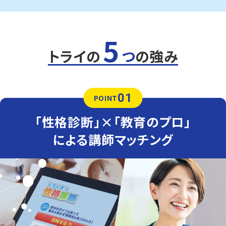
5
トライの
つ
の強み
01
POINT
「性格診断」×「教育のプロ」
による講師マッチング