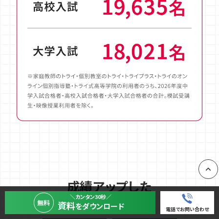
成績アップした
PAGE
先輩たちの声
＼カンタン30秒／
無料
資料
をダウンロード
電話でお問い合わせ