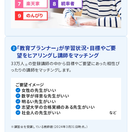
「教育プランナー」が
学習状況・目標やご要
2
望を
ヒアリングし講師をマッチング
33万人
の登録講師の中から目標やご要望にあった相性ぴ
※
ったりの講師をマッチングします。
ご要望イメージ
女性の先生がいい
数学が得意な先生がいい
明るい先生がいい
志望大学の合格実績のある先生がいい
社会人の先生がいい
など
※講習会を受講している教師数（2024年3月31日時点。）