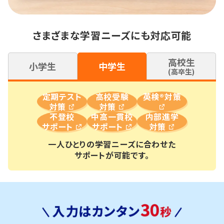
さまざまな学習ニーズにも対応可能
高校生
小学生
中学生
(高卒生)
定期テスト
高校受験
英検®対策
対策
対策
不登校
中高一貫校
内部進学
サポート
サポート
対策
一人ひとりの学習ニーズに合わせた
サポートが可能です。