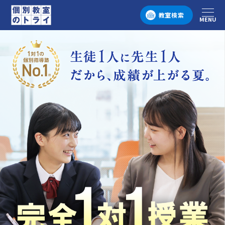
教室検索
MENU
メニュー
個別教室のトライ 1対1の個別指導