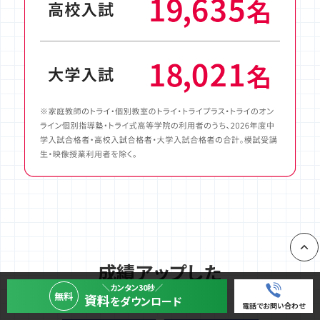
成績アップした
PAGE
先輩たちの声
＼カンタン30秒／
無料
資料
をダウンロード
電話でお問い合わせ