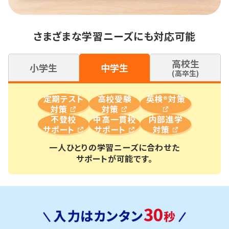
さまざまな学習ニーズにも対応可能
高校生
小学生
中学生
(高卒生)
定期テスト
高校受験
英検®対策
対策
対策
不登校
中高一貫校
内部進学
サポート
サポート
対策
一人ひとりの学習ニーズに合わせた
サポートが可能です。