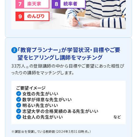
「教育プランナー」が
学習状況・目標やご要
2
望を
ヒアリングし講師をマッチング
33万人
の登録講師の中から目標やご要望にあった相性ぴ
※
ったりの講師をマッチングします。
ご要望イメージ
女性の先生がいい
数学が得意な先生がいい
明るい先生がいい
志望大学の合格実績のある先生がいい
社会人の先生がいい
など
※講習会を受講している教師数（2024年3月31日時点。）