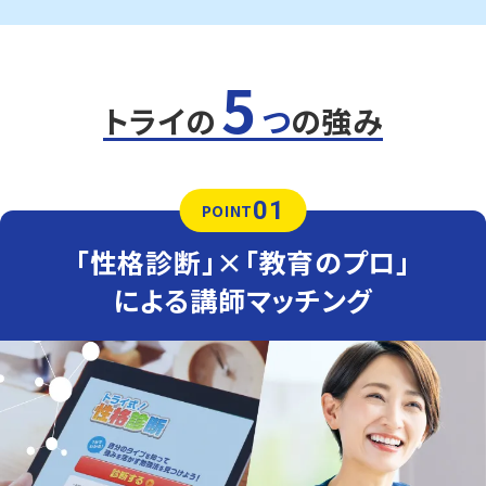
5
トライの
つ
の強み
01
POINT
「性格診断」×「教育のプロ」
による講師マッチング