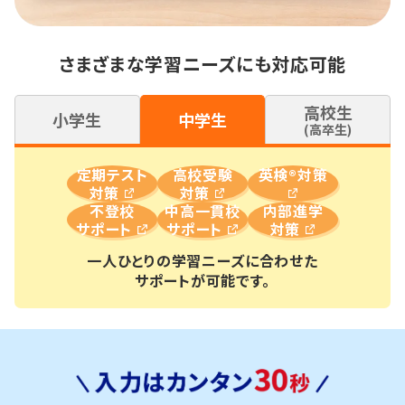
さまざまな学習ニーズにも対応可能
高校生
小学生
中学生
(高卒生)
定期テスト
高校受験
英検®対策
対策
対策
不登校
中高一貫校
内部進学
サポート
サポート
対策
一人ひとりの学習ニーズに合わせた
サポートが可能です。