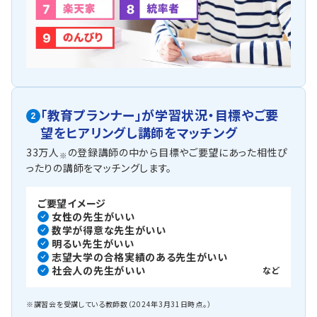
「教育プランナー」が
学習状況・目標やご要
2
望を
ヒアリングし講師をマッチング
33万人
の登録講師の中から目標やご要望にあった相性ぴ
※
ったりの講師をマッチングします。
ご要望イメージ
女性の先生がいい
数学が得意な先生がいい
明るい先生がいい
志望大学の合格実績のある先生がいい
社会人の先生がいい
など
※講習会を受講している教師数（2024年3月31日時点。）