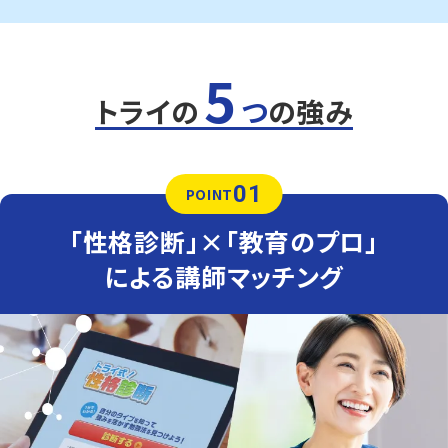
5
トライの
つ
の強み
01
POINT
「性格診断」×「教育のプロ」
による講師マッチング