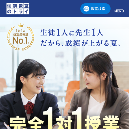
教室検索
MENU
メニュー
個別教室のトライ 1対1の個別指導