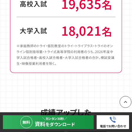
成績アップした
PAGE
先輩たちの声
＼カンタン30秒／
無料
資料
をダウンロード
電話でお問い合わせ