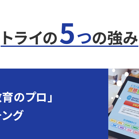
5
トライの
つ
の強み
教育のプロ」
チング