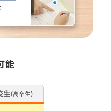
可能
校生
(高卒生)