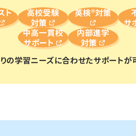
スト
高校受験
英検®対策
対策
サ
中高一貫校
内部進学
サポート
対策
とりの学習ニーズに合わせた
サポートが