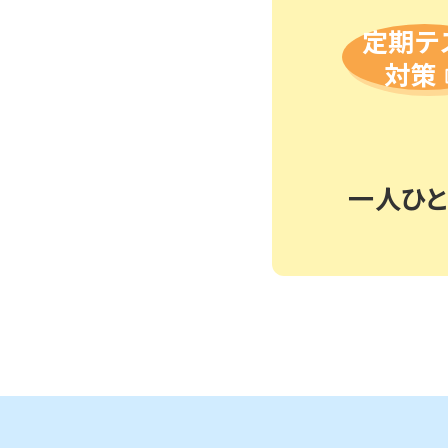
定期テ
対策
一人ひ