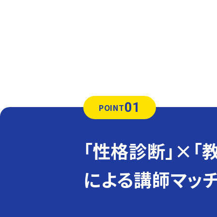
01
POINT
「性格診断」×「
による講師マッ