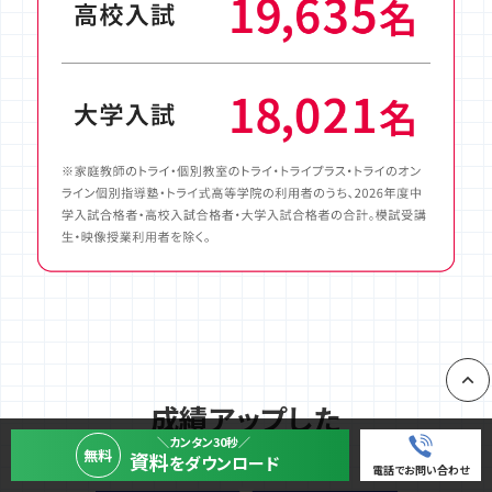
成績アップした
PAGE
先輩たちの声
＼カンタン30秒／
無料
資料
をダウンロード
電話でお問い合わせ