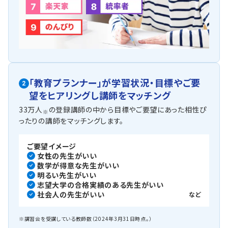
「教育プランナー」が
学習状況・目標やご要
2
望を
ヒアリングし講師をマッチング
33万人
の登録講師の中から目標やご要望にあった相性ぴ
※
ったりの講師をマッチングします。
ご要望イメージ
女性の先生がいい
数学が得意な先生がいい
明るい先生がいい
志望大学の合格実績のある先生がいい
社会人の先生がいい
など
※講習会を受講している教師数（2024年3月31日時点。）