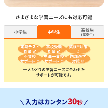
さまざまな学習ニーズにも対応可能
高校生
小学生
中学生
(高卒生)
定期テスト
高校受験
英検®対策
対策
対策
不登校
中高一貫校
内部進学
サポート
サポート
対策
一人ひとりの学習ニーズに合わせた
サポートが可能です。