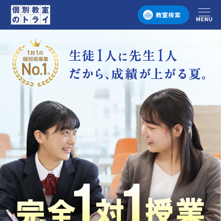
教室検索
MENU
メニュー
個別教室のトライ 1対1の個別指導