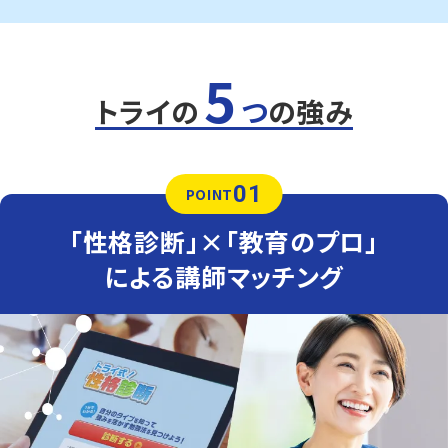
5
トライの
つ
の強み
01
POINT
「性格診断」×「教育のプロ」
による講師マッチング