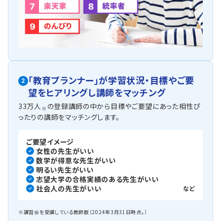
「教育プランナー」が
学習状況・目標やご要
2
望を
ヒアリングし講師をマッチング
33万人
の登録講師の中から目標やご要望にあった相性ぴ
※
ったりの講師をマッチングします。
ご要望イメージ
女性の先生がいい
数学が得意な先生がいい
明るい先生がいい
志望大学の合格実績のある先生がいい
社会人の先生がいい
など
※講習会を受講している教師数（2024年3月31日時点。）