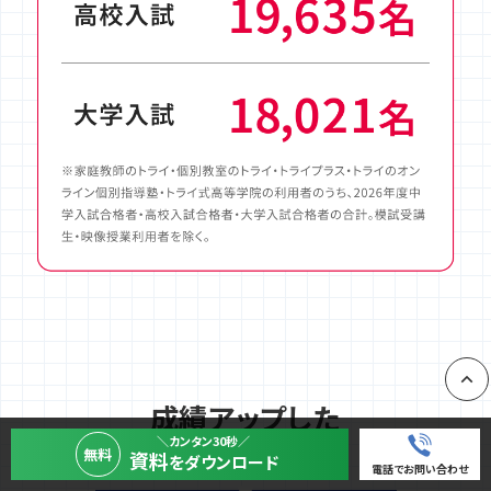
成績アップした
PAGE
先輩たちの声
＼カンタン30秒／
無料
資料
をダウンロード
電話でお問い合わせ