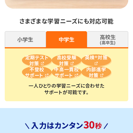
さまざまな学習ニーズにも対応可能
高校生
小学生
中学生
(高卒生)
定期テスト
高校受験
英検®対策
対策
対策
不登校
中高一貫校
内部進学
サポート
サポート
対策
一人ひとりの学習ニーズに合わせた
サポートが可能です。