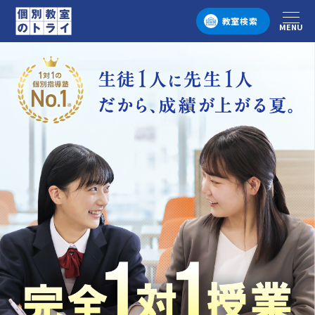
教室検索
MENU
メニュー
個別教室のトライ 1対1の個別指導