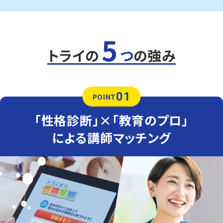
5
トライの
つ
の強み
01
POINT
「性格診断」×「教育のプロ」
による講師マッチング