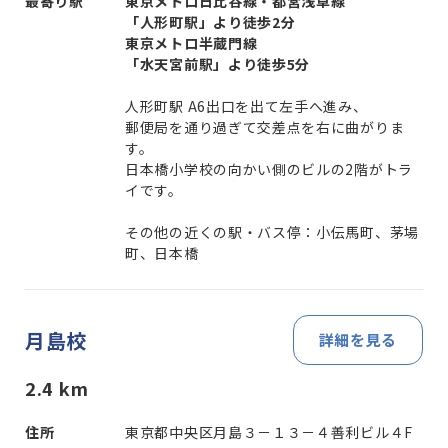
最寄り駅
東京メトロ日比谷線・都営浅草線
「人形町駅」より徒歩2分
東京メトロ半蔵門線
「水天宮前駅」より徒歩5分
人形町駅 A6出口を出て左手へ進み、
郵便局を通り過ぎて交差点を右に曲がりま
す。
日本橋小学校の向かい側のビルの2階がトラ
イです。
その他の近くの駅・バス停：小伝馬町、茅場
町、日本橋
月島校
詳細を見る
2.4
km
住所
東京都中央区月島３－１３－４善利ビル４F