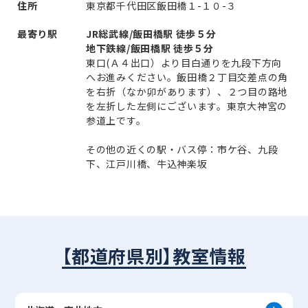
住所
東京都千代田区飯田橋１-１０-３
最寄り駅
JR総武線/飯田橋駅 徒歩５分
地下鉄線/飯田橋駅 徒歩５分
東口(Ａ４出口）より目白通りを九段下方向
へお進みください。飯田橋２丁目交差点の角
を右折（なか卯があります）、２つ目の路地
を左折した左側にございます。東京大神宮の
参道上です。
その他の近くの駅・バス停：市ケ谷、九段
下、江戸川橋、牛込神楽坂
【都道府県別】教室情報