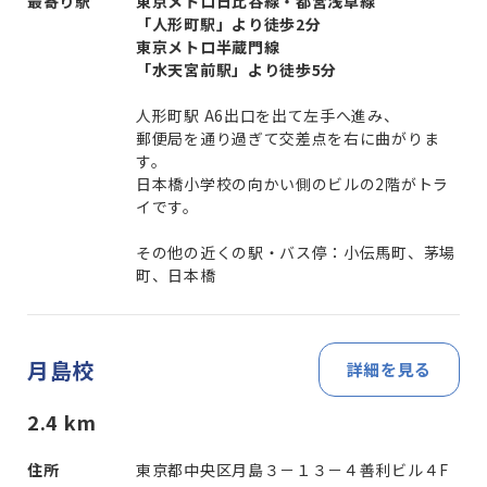
最寄り駅
東京メトロ日比谷線・都営浅草線
「人形町駅」より徒歩2分
東京メトロ半蔵門線
「水天宮前駅」より徒歩5分
人形町駅 A6出口を出て左手へ進み、
郵便局を通り過ぎて交差点を右に曲がりま
す。
日本橋小学校の向かい側のビルの2階がトラ
イです。
その他の近くの駅・バス停：小伝馬町、茅場
町、日本橋
月島校
詳細を見る
2.4
km
住所
東京都中央区月島３－１３－４善利ビル４F