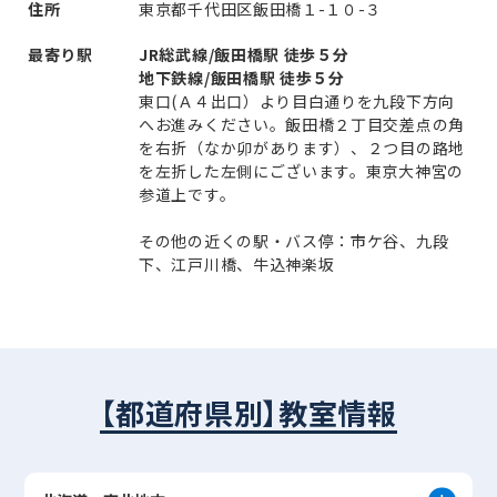
住所
東京都千代田区飯田橋１-１０-３
最寄り駅
JR総武線/飯田橋駅 徒歩５分
地下鉄線/飯田橋駅 徒歩５分
東口(Ａ４出口）より目白通りを九段下方向
へお進みください。飯田橋２丁目交差点の角
を右折（なか卯があります）、２つ目の路地
を左折した左側にございます。東京大神宮の
参道上です。
その他の近くの駅・バス停：市ケ谷、九段
下、江戸川橋、牛込神楽坂
【都道府県別】教室情報