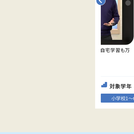
永久無料の映像授業「Try IT」が見放題。自宅学習も万
全。
対象学年
小学校1～