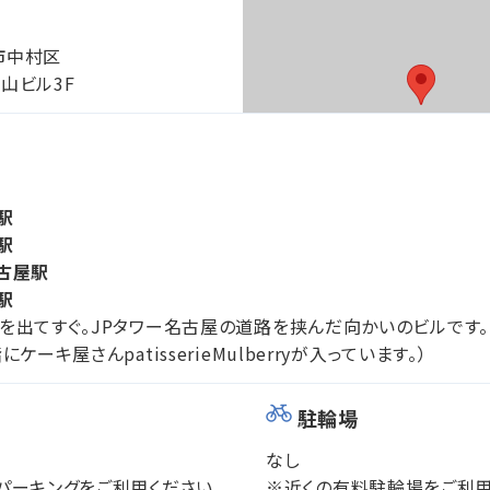
市中村区
桑山ビル3F
駅
駅
古屋駅
駅
を出てすぐ。JPタワー名古屋の道路を挟んだ向かいのビルです。
ケーキ屋さんpatisserieMulberryが入っています。）
駐輪場
なし
パーキングをご利用ください。
※近くの有料駐輪場をご利用