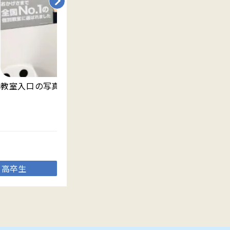
教室入口の写真です。
明
ま
高卒生