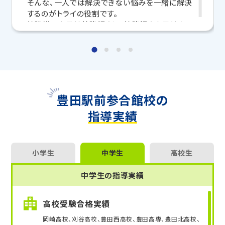
そんな、一人では解決できない悩みを一緒に解決
マンツーマンの無料体験授業、学習相談、教室見学は
するのがトライの役割です。
いつでも受付中です。
勉強嫌いな子は勉強好きに、勉強好きな子はもっ
こちら
お問い合わせは→
と勉強を好きになれるようサポートさせていただき
ますので、お気軽にご相談ください！
教室長兼教育プランナー 内山 亜衣子
豊田駅前参合館校の
指導実績
小学生
中学生
高校生
中学生の指導実績
高校受験合格実績
岡崎高校、刈谷高校、豊田西高校、豊田高専、豊田北高校、