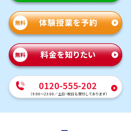
中高一貫校
南山、南山国際、椙山、金城、淑徳、名古屋など、中高一貫
校の生徒さまも多く通ってくれております。
中学の学習で中だるみになったり、高校の先取りなど公立
中学よりも速いスピードで進む学校に置いていかれたりし
ないよう、日々の学習サポートを徹底しつつ、英検などの資
格勉強も学校の学習と並行して実施しております！
他にも以下の学校に対応しています
美里中学校・梅坪台中学校・竜神中学校・豊南中学校・逢妻中学
校・松平中学校・聖霊中学校・足助中学校 他
0120-555-202
（
9:00～23:00
／
土日・祝日も受付しております
）