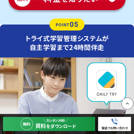
05
POINT
トライ式学習管理システムが
自主学習まで24時間伴走
PAGE
＼カンタン30秒／
無料
資料
をダウンロード
電話でお問い合わせ