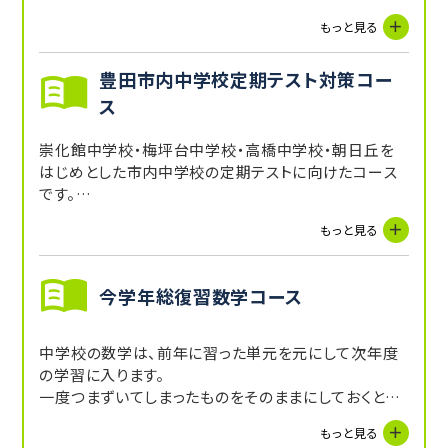
学校によって出題形式や難易度が大きく異なるため、志
もっと見る
望校に特化したカリキュラムで効率よく得点力を養いま
す。
豊田市内中学校定期テスト対策コー
ス
崇化館中学校・梅坪台中学校・高橋中学校・朝日丘を
はじめとした市内中学校の定期テストに向けたコース
です。
各中学校の試験範囲に合わせた指導を行います。
もっと見る
受講していない教科に関しても、講師からの宿題や自
習スペースを活用することで補完できます。
今学年総復習数学コース
中学校の数学は、前年に習った単元を元にして次年度
の学習に入ります。
一度つまずいてしまったものをそのままにしておくと、
「何がわからないかもわからない」という状況になりか
もっと見る
ねません。