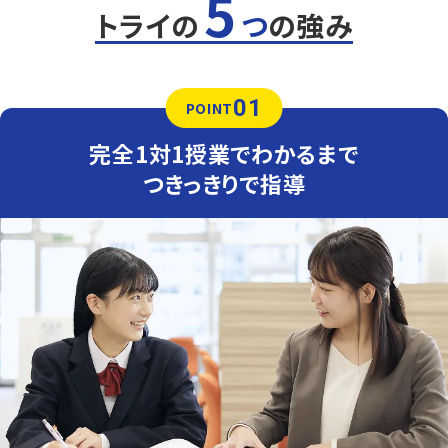
5
トライの
つ
の強み
01
POINT
完全1対1授業でわかるまで
つきっきりで指導