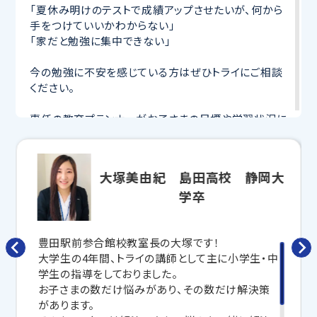
「夏休み明けのテストで成績アップさせたいが、何から
手をつけていいかわからない」
「家だと勉強に集中できない」
今の勉強に不安を感じている方はぜひトライにご相談
ください。
専任の教育プランナーがお子さまの目標や学習状況に
合わせて
オーダーメイドでカリキュラムを作成
します。
完全マンツーマン
で自分に合った講師がわかるまで丁
寧に教えてくれるから、効率良く成績アップを目指せま
大塚美由紀 島田高校 静岡大
す！
学卒
さらに、授業日以外も利用できる
「自習スペース」
や主
要科目の対策ができる
「トライ式 AI教材」
などを活用
して、授業以外でも勉強する習慣がつくようにサポート
豊田駅前参合館校教室長の大塚です！
します。
大学生の4年間、トライの講師として主に小学生・中
学生の指導をしておりました。
トライで一緒に、今までで一番成長できる夏にしよ
お子さまの数だけ悩みがあり、その数だけ解決策
う！
があります。