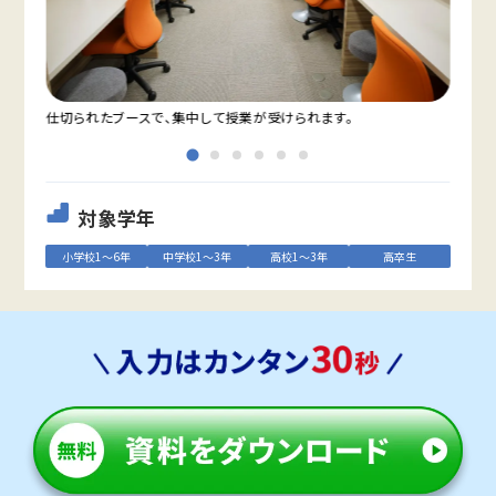
仕切られたブースで、集中して授業が受けられます。
教室
対象学年
小学校1～6年
中学校1～3年
高校1～3年
高卒生