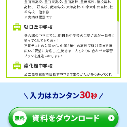
豊田南高校、豊田東高校、豊田高校、豊野高校、猿投農林
高校、三好高校、愛知高校、東海高校、中京大中京高校、杜
若高校 他多数
※実績は累計です
朝日丘中学校
参合館の中学生では、朝日丘中学校の生徒さまが一番多く
通ってくれております！
定期テストの対策から、中学3年生の高校受験対策まで幅
広いご要望に対応し、生徒さま一人ひとりに合わせた学習
プランを推進いたします！
崇化館中学校
公立高校受験を目指す中学3年生のかたが多く通ってくれ
ております。
5科目の中で一人ひとりの得意・苦手に合わせた学習目標
を設定し、試験で成功できる学習計画を進めていきます！
高橋中学校
学校の定期テスト対策で通ってくれております。内申点が比
較的取りやすい学校なので、公立高校の受験で有利になる
よう、定期テストの対策を徹底的に推し進めております！