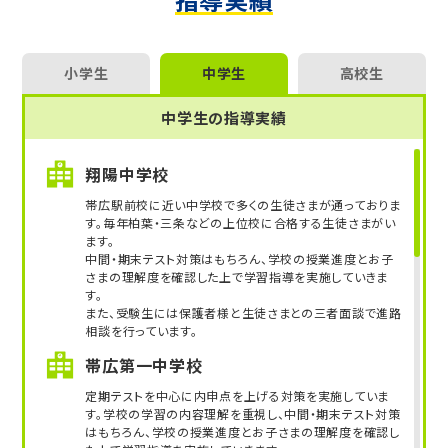
北海道大、札医大、旭川医大、小樽商科大、北海道教
育大、札幌市立大、帯広畜産大、釧路公立大、はこだて
未来大、室蘭工業大、北見工業大、天使大、北海道医
療大、北海学園大、北星学園大、東京理科大、東京理
小学生
中学生
高校生
科大、明治大、青山学院大 他多数
中学生の指導実績
【高校受験】
札幌南高、札幌北高、札幌西高、札幌東高、札幌旭丘
翔陽中学校
高、札幌月寒高、国際情報高、手稲高、新川高、旭川東
帯広駅前校に近い中学校で多くの生徒さまが通っておりま
高、函館中部高、北見北斗高、苫小牧東高、市立函館
す。毎年柏葉・三条などの上位校に合格する生徒さまがい
高、北広島高、釧路湖陵高、室蘭栄高、小樽潮陵高、帯
ます。
広緑陽高 他多数
中間・期末テスト対策はもちろん、学校の授業進度とお子
さまの理解度を確認した上で学習指導を実施していきま
【中学受験】
す。
また、受験生には保護者様と生徒さまとの三者面談で進路
立命館慶祥中、函館ラ・サール中、北海道教育大附属
相談を行っています。
旭川中、北海道教育大附属函館中、札幌光星中、札幌
日大中、藤女子中、遺愛女子中、北星学園女子中
帯広第一中学校
定期テストを中心に内申点を上げる対策を実施していま
第一志望校合格を目指すなら、受験に強いトライに
す。学校の学習の内容理解を重視し、中間・期末テスト対策
お任せください！
はもちろん、学校の授業進度とお子さまの理解度を確認し