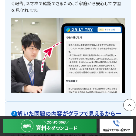
ぐ報告。スマホで確認できるため、ご家庭から安心して学習
を見守れます。
解いた問題の内容がグラフで見えるから一
PAGE
2
目で頑張りがわかる
＼カンタン30秒／
無料
資料
をダウンロード
どれだけ学習に取り組んだかが、グラフで見えるから安心で
電話でお問い合わせ