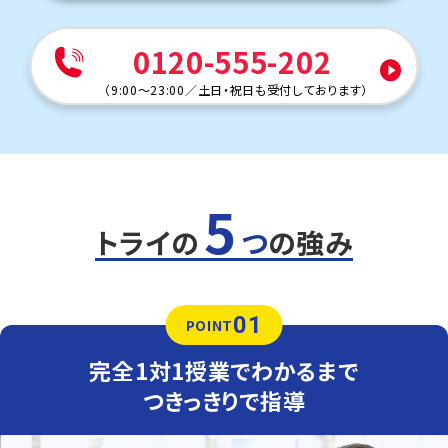
中学校です。
定期テストを中心に内申点を上げる対策を実施していま
す。中間・期末テスト対策はもちろん、学校の授業進度とお
0120-555-202
子さまの理解度を確認した上で学習指導を実施していきま
す。
（
9:00～23:00
／
土日・祝日も受付しております
）
また、受験生には保護者様と生徒さんとの三者面談で進路
相談を行っています。
他にも以下の学校に対応しています
南町中学校・帯広第二中学校・帯広第八中学校・帯広第七中学校・
大空中学校・緑園中学校・池田中学校・新得中学校・鹿追中学校・
5
芽室西中学校・札内中学校・士幌中学校・上士幌中学校・大樹中学
校・川西中学校
トライの
つ
の強み
01
POINT
完全1対1授業でわかるまで
つきっきりで指導