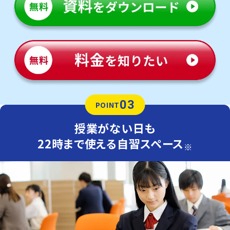
03
POINT
授業がない日も
22時まで使える自習スペース
※