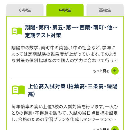
小学生
中学生
高校生
翔陽・第四・第五・第一・西陵・南町・他…
定期テスト対策
翔陽中の数学、南町中の英語、1中の社会など、学年に
よっては定期試験の難易度が上がっています。そのよう
な対策も個別指導なので個人の学力に合わせて行うこ
とが可能です。
もっと見る
上位高入試対策（柏葉高・三条高・緑陽
高）
毎年倍率の高い上位3校の入試対策を行います。一人ひ
とりの得意・不得意を鑑みて、入試の当日点目標を設定
し、合格のための学習プランを作成しマンツーマンで指
導をします。
もっと見る