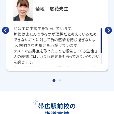
寧に教えてくれるから、効率良く成績アップを目指せま
す！
菊地 悠花先生
さらに、授業日以外も利用できる
「自習スペース」
や主
要科目の対策ができる
「トライ式 AI教材」
などを活用
して、授業以外でも勉強する習慣がつくようにサポート
私は主に中高生を担当しています。
します。
勉強は楽しんでやるのが理想だと考えているため、
できないことに対して負の感情を持ち過ぎないよ
トライで一緒に、今までで一番成長できる夏にしよ
う、前向きな声掛けを心がけています。
う！
テストで高得点を取ったことを報告してくる生徒さ
んの表情には、いつも元気をもらっており、やりがい
マンツーマンの無料体験授業、学習相談、教室見学は
を感じます。
いつでも受付中です。
点数を伸ばしたい方も、勉強を苦痛に感じてしまう
こちら
お問い合わせは→
方も、一緒に頑張りましょう！
◆ 2026年度入試 合格実績 ◆
北海道内のトライのマンツーマン授業で、多くの生徒さ
まが合格を勝ちとっています。
帯広駅前校の
【大学受験】
指導実績