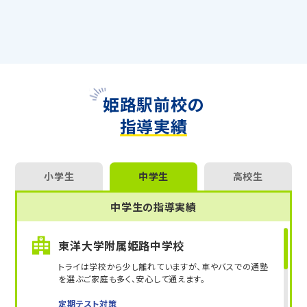
専任の教育プランナーがお子さまの目標や学習状況に
合わせて
オーダーメイドでカリキュラムを作成
します。
完全マンツーマン
で自分に合った講師がわかるまで丁
寧に教えてくれるから、効率良く成績アップを目指せま
す！
さらに、授業日以外も利用できる
「自習スペース」
や主
要科目の対策ができる
「トライ式 AI教材」
などを活用
姫路駅前校の
して、授業以外でも勉強する習慣がつくようにサポート
指導実績
します。
トライで一緒に、今までで一番成長できる夏にしよ
う！
小学生
中学生
高校生
マンツーマンの無料体験授業、学習相談、教室見学は
中学生の指導実績
いつでも受付中です。
こちら
お問い合わせは→
東洋大学附属姫路中学校
教室長兼教育プランナー 青木 愛翔
トライは学校から少し離れていますが、車やバスでの通塾
を選ぶご家庭も多く、安心して通えます。
定期テスト対策