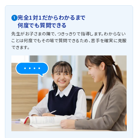
テスト2週間前からは、生徒さまごとに学習計画を立て、テ
スト範囲を徹底的に復習します。
また、トライのAIタブレットでは定期テストに向けて5科目
完全1対1だからわかるまで
1
すべての対策ができます。5教科全体での点数UPを目指し
何度でも質問できる
ましょう！
先生がお子さまの隣で、つきっきりで指導します。わからない
他にも以下の学校に対応しています
ことは何度でもその場で質問できるため、苦手を確実に克服
東光中学校・琴陵中学校・飾磨西中学校・飾磨東中学校・香寺中学
できます。
校 他
近年、中間テストが実施されず、期末テストのみで1学期の内申点
が決まる学校が増えています。
だからこそ、今のうちからどれだけ期末テストの対策ができるかが
受験の鍵にもなってきます。
今から期末テストまで計画を持って勉強を行い、5教科だけでなく
副教科の成績も向上できるようにしましょう！