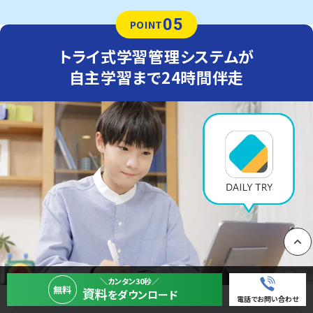
05
POINT
トライ式学習管理システムが
自主学習まで24時間伴走
PAGE
＼カンタン30秒／
無料
資料
をダウンロード
電話でお問い合わせ