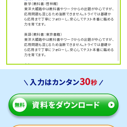
数学（教科書：啓林館）
東洋大姫路中は教科書やワークからの出題が中心ですが、
応用問題も混じるため油断できません。トライでは基礎か
ら応用まで丁寧にフォローし、安心してテスト本番に臨める
力を育てます。
英語（教科書：東京書籍）
東洋大姫路中は教科書やワークからの出題が中心ですが、
応用問題も混じるため油断できません。トライでは基礎か
ら応用まで丁寧にフォローし、安心してテスト本番に臨める
力を育てます。
人気のコース
・定期テスト・内申点対策コース
・公立入試対策コース
白鷺中学校
トライは学校から徒歩13分の立地にあるため、学校や部活
が終わってからも通塾しやすいです。
定期テスト対策
数学（教科書:啓林館）
白鷺中では基礎的な計算問題は学校で扱った問題やその
類題がほとんどですが、一部応用問題も出題されます。時