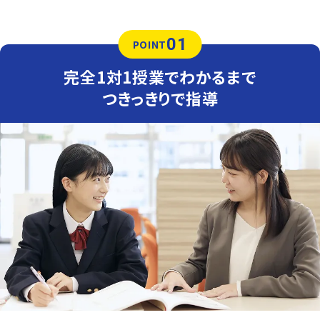
ます。間違えた問題は、自力で解けるようになるまでつきっ
きりでサポートします。
01
英語（教科書：東京書籍）
POINT
賢明女子学院中では基礎的な計算問題は学校で扱った問
題やその類題がほとんどですが、一部応用問題も出題され
完全1対1授業でわかるまで
ます。時間配分が高得点のポイントになるため、テスト前に
は、一人ひとりの学力・性格に合わせた、時間配分をアドバ
つきっきりで指導
イスします。
人気のコース
・苦手科目克服コース・定期テスト・内申点対策コース
東洋大学附属姫路中学校
〇学校課題対策講座
東洋大学附属姫路中学校の定期テスト対策、高校内部進
学対策を行います。難易度の高い学校の授業に対応し、定
期テストで高得点を取ることができるようにします。
高校内部進学サポートはお任せください。
山陽中学校
〇内申点対策講座
通常は学校の進度に沿って予習・復習をしながら、つまずき
を一つひとつ丁寧につぶしていきます。