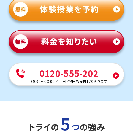
間配分が高得点のポイントになるため、テスト前には、一
人ひとりの学力・性格に合わせた、時間配分をアドバイスし
ます。
英語（教科書：東京書籍）
白鷺中では基礎的な計算問題は学校で扱った問題やその
類題がほとんどですが、一部応用問題も出題されます。時
間配分が高得点のポイントになるため、テスト前には、一
人ひとりの学力・性格に合わせた、時間配分をアドバイスし
ます。
人気のコース
・定期テスト・内申点対策コース
0120-555-202
・公立入試対策コース
賢明女子学院中学校
（
9:00～23:00
／
土日・祝日も受付しております
）
トライは学校から徒歩約16分の立地にあり、自転車で通塾
する生徒も多くいます。気軽に通える距離なので、部活動と
の両立にも安心です。
定期テスト対策
5
数学（教科書：数研出版）
賢明女子学院中は定期テストは学校指定ワークからの出
トライの
つ
の強み
題が多いため、テスト前は授業でも学校のワークを使用し