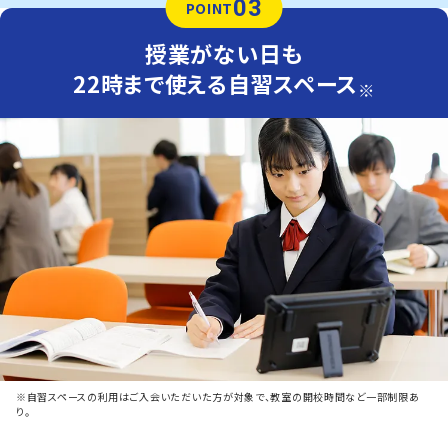
03
POINT
授業がない日も
22時まで使える自習スペース
※
※自習スペースの利用はご入会いただいた方が対象で、教室の開校時間など一部制限あ
り。