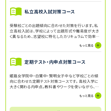
私立高校入試対策コース
受験校ごとの出題傾向に合わせた対策を行います。私
立高校入試は、学校によって出題形式や難易度が大き
く異なるため、志望校に特化したカリキュラムで効率よ
く得点力を養います。
もっと見る
定期テスト・内申点対策コース
姫路女学院中・白鷺中・賢明女子中など学校ごとの傾
向に合わせた定期テスト対策コースです。 高校入学に
大きく関わる内申点。教科書やワークを使いながら、5教
科の定期テストを対策し、内申点をUPを目指します。受
もっと見る
講していない教科に関しても、講師からの宿題や自習
スペースを活用することで補完できます。