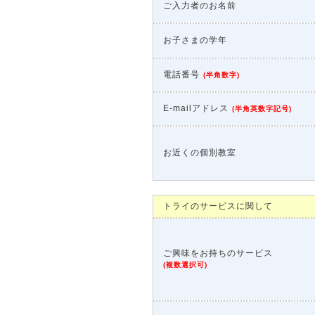
ご入力者のお名前
お子さまの学年
電話番号
(
半角数字
)
E-mailアドレス
(
半角英数字記号
)
お近くの個別教室
トライのサービスに関して
ご興味をお持ちのサービス
(
複数選択可
)