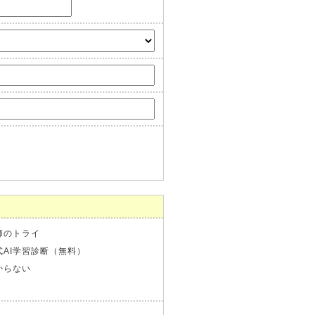
師のトライ
式AI学習診断（無料）
からない