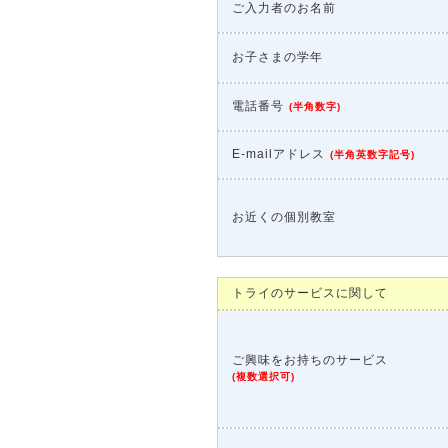
ご入力者のお名前
お子さまの学年
電話番号
(
半角数字
)
E-mailアドレス
(
半角英数字記号
)
お近くの個別教室
トライのサービスに関して
ご興味をお持ちのサービス
(
複数選択可
)