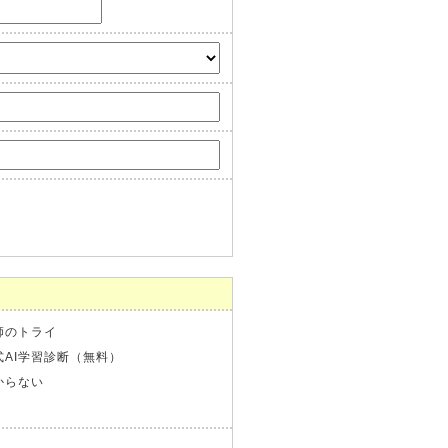
師のトライ
式AI学習診断（無料）
からない