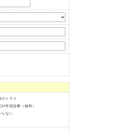
師のトライ
式AI学習診断（無料）
からない