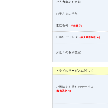
ご入力者のお名前
お子さまの学年
電話番号
(
半角数字
)
E-mailアドレス
(
半角英数字記号
)
お近くの個別教室
トライのサービスに関して
ご興味をお持ちのサービス
(
複数選択可
)