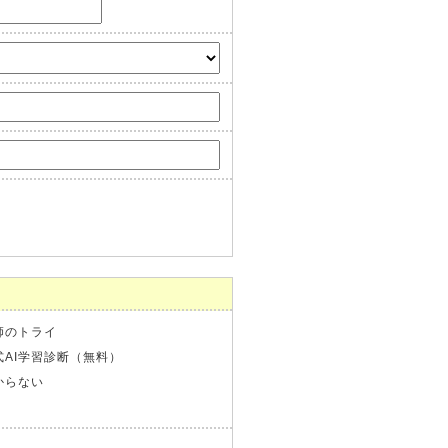
師のトライ
式AI学習診断（無料）
からない