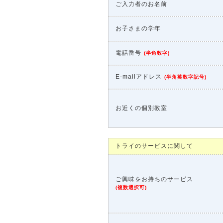
ご入力者のお名前
お子さまの学年
電話番号
(
半角数字
)
E-mailアドレス
(
半角英数字記号
)
お近くの個別教室
トライのサービスに関して
ご興味をお持ちのサービス
(
複数選択可
)