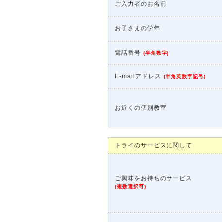
ご入力者のお名前
お子さまの学年
電話番号
(
半角数字
)
E-mailアドレス
(
半角英数字記号
)
お近くの個別教室
トライのサービスに関して
ご興味をお持ちのサービス
(
複数選択可
)