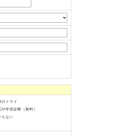
師のトライ
式AI学習診断（無料）
からない