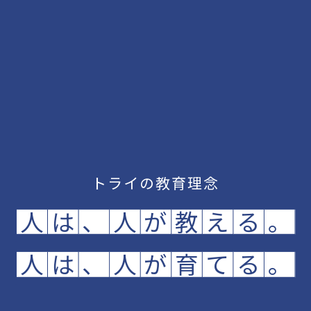
トライの教育理念
人
は
、
人
が
教
え
る
。
人
は
、
人
が
育
て
る
。