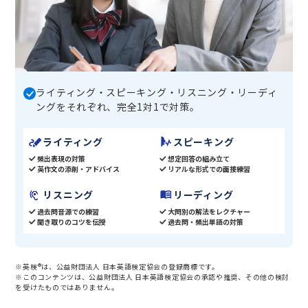
ライティング・スピーキング・リスニング・リーディ
ングをそれぞれ、完全1対1で対策。
ライティング
スピーキング
頻出表現の対策
想定回答の組み立て
英作文の添削・アドバイス
リアルな形式での面接練習
リスニング
リーディング
過去問音源での練習
大問別の解法をレクチャー
聞き取りのコツを伝授
過去問・頻出単語の対策
※英検®は、公益財団法人 日本英語検定協会の登録商標です。
※このコンテンツは、公益財団法人 日本英語検定協会の承認や推奨、その他の検討
を受けたものではありません。