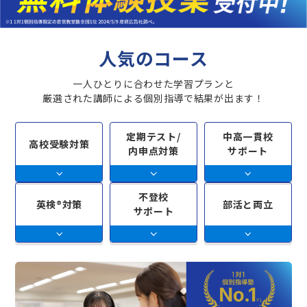
人気のコース
一人ひとりに合わせた学習プランと
厳選された講師による個別指導で結果が出ます！
定期テスト/
中高一貫校
高校受験対策
内申点対策
サポート
不登校
英検®対策
部活と両立
サポート