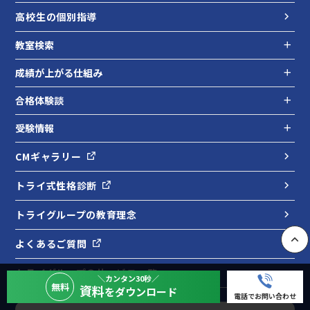
高校生の個別指導
教室検索
成績が上がる仕組み
合格体験談
受験情報
CMギャラリー
トライ式性格診断
トライグループの教育理念
よくあるご質問
PAGE
トライグループのサービス一覧
＼カンタン30秒／
無料
資料
をダウンロード
電話でお問い合わせ