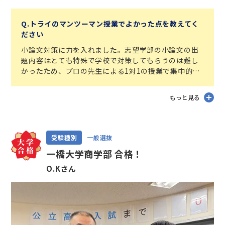
Q.トライのマンツーマン授業でよかった点を教えてく
ださい
小論文対策に力を入れました。志望学部の小論文の出
題内容はとても特殊で学校で対策してもらうのは難し
かったため、プロの先生による1対1の授業で集中的に
取り組めたのは合格への大きな鍵だったと思います。
授業を通じて、長文を素早く読み、要点を整理しなが
もっと見る
ら、論理的に自分の意見を述べる力がついたと思いま
す。
受験対策以外の学校の授業の予習・復習や定期テスト
対策についてもトライでの授業と自習で計画的に進め
受験種別
一般選抜
ることができました。
一橋大学商学部 合格！
O.Kさん