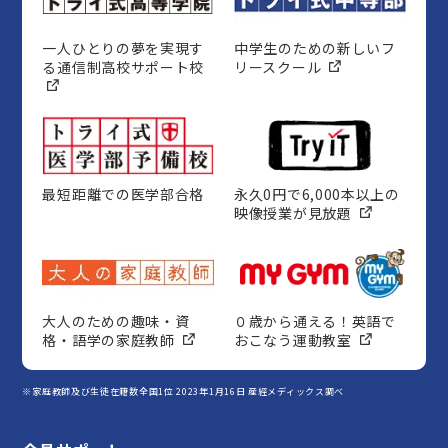
一人ひとりの夢を実現す
中学生のための新しいフ
る通信制高校サポート校
リースクール
最短距離での医学部合格
永久0円で6,000本以上の
映像授業が見放題
大人のための趣味・資
０歳から通える！英語で
格・語学の家庭教師
おこなう運動教室
※家庭教師及び生徒在籍数全国1位 2023年1月16日 産經メディックス調べ