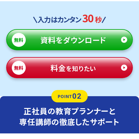
30
入力はカンタン
秒
資料
をダウンロード
無料
料金
を知りたい
無料
02
POINT
正社員の教育プランナーと
専任講師の徹底したサポート