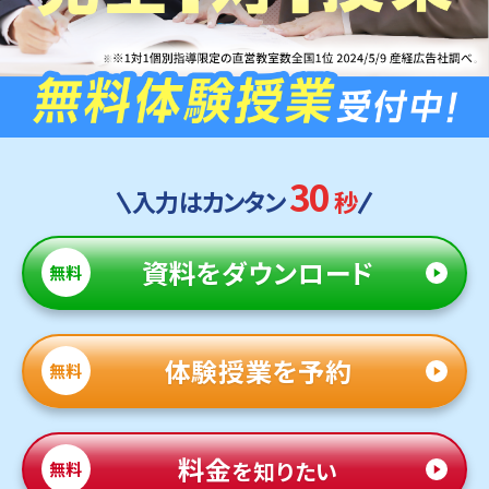
30
入力はカンタン
秒
資料
をダウンロード
無料
体験授業を予約
無料
料金
を知りたい
無料