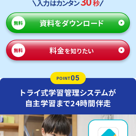
30
入力はカンタン
秒
資料
をダウンロード
無料
料金
を知りたい
無料
05
POINT
トライ式学習管理システムが
自主学習まで24時間伴走