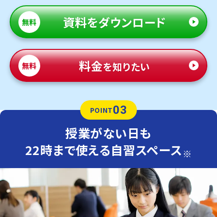
資料
をダウンロード
無料
料金
を知りたい
無料
03
POINT
授業がない日も
22時まで使える自習スペース
※