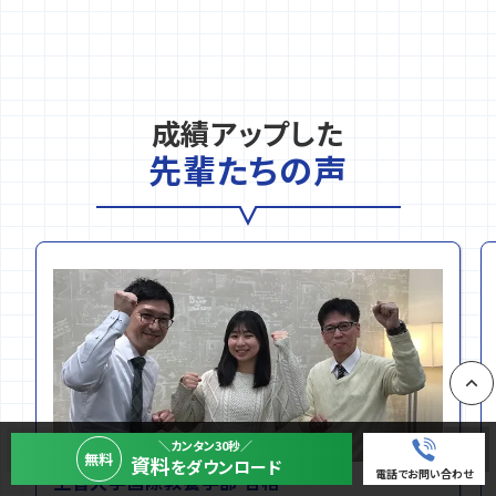
成績アップした
先輩たちの声
PAGE
＼カンタン30秒／
無料
資料
をダウンロード
電話でお問い合わせ
上智大学国際教養学部 合格