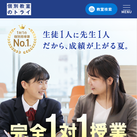
教室検索
MENU
メニュー
個別教室のトライ 1対1の個別指導