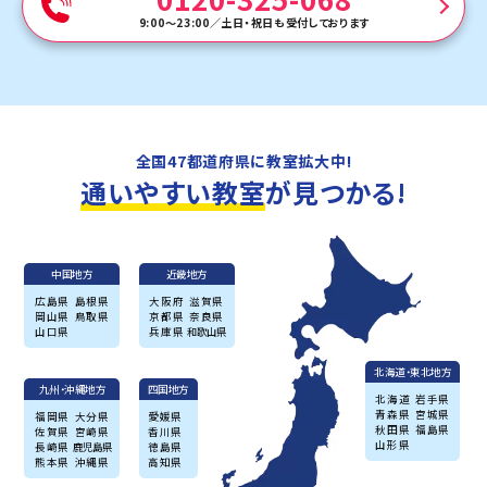
9:00～23:00
／
土日・祝日も受付しております
全国47都道府県に教室拡大中!
通いやすい教室
が見つかる!
中国地方
近畿地方
広島県
島根県
大阪府
滋賀県
岡山県
鳥取県
京都県
奈良県
山口県
兵庫県
和歌山県
北海道・東北地方
九州・沖縄地方
四国地方
北海道
岩手県
青森県
宮城県
福岡県
大分県
愛媛県
秋田県
福島県
佐賀県
宮崎県
香川県
山形県
長崎県
鹿児島県
徳島県
熊本県
沖縄県
高知県