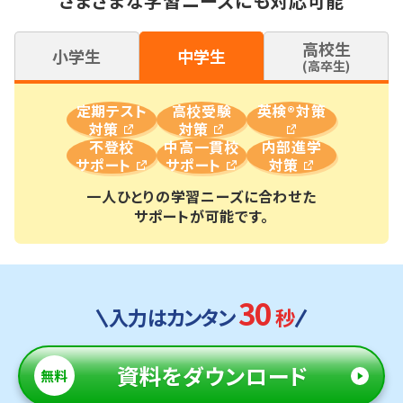
さまざまな学習ニーズにも対応可能
高校生
小学生
中学生
(高卒生)
定期テスト
高校受験
英検®対策
対策
対策
不登校
中高一貫校
内部進学
サポート
サポート
対策
一人ひとりの学習ニーズに合わせた
サポートが可能です。
30
入力はカンタン
秒
資料
をダウンロード
無料