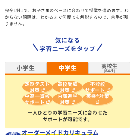
完全1対1で、お子さまのペースに合わせて授業を進めます。わ
からない問題は、
わかるまで何度でも解説するので、苦手が残
りません。
気になる
学習ニーズをタップ
高校生
小学生
中学生
(高卒生)
定期テスト
高校受験
不登校
対策
対策
サポート
中高一貫校
内部進学
英検®対策
サポート
対策
一人ひとりの学習ニーズに合わせた
サポートが可能です。
オーダーメイドカリキュラム
理由