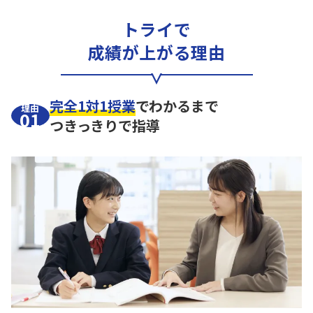
トライで
成績が上がる理由
完全1対1授業
でわかるまで
理由
01
つきっきりで指導