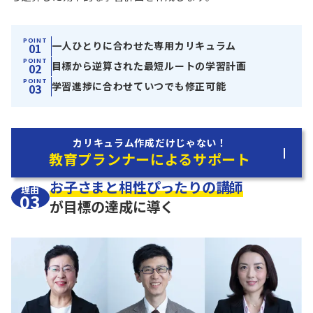
POINT
一人ひとりに合わせた専用カリキュラム
01
POINT
目標から逆算された最短ルートの学習計画
02
POINT
学習進捗に合わせていつでも修正可能
03
カリキュラム作成だけじゃない！
教育プランナーによるサポート
お子さまと相性ぴったりの講師
理由
03
が目標の達成に導く