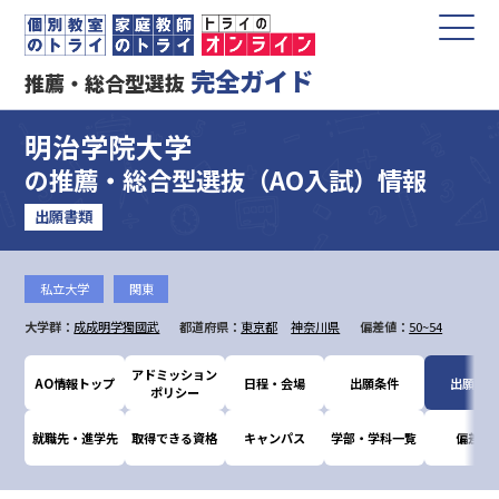
完全ガイド
推薦・総合型選抜
明治学院大学
の推薦・総合型選抜（AO入試）情報
出願書類
私立大学
関東
大学群：
成成明学獨國武
都道府県：
東京都
神奈川県
偏差値：
50~54
アドミッション
AO情報トップ
日程・会場
出願条件
出願書類
ポリシー
就職先・進学先
取得できる資格
キャンパス
学部・学科一覧
偏差値