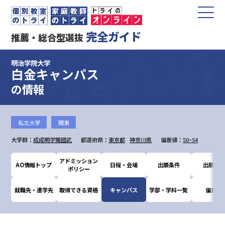
完全ガイド
推薦・総合型選抜
明治学院大学
白金キャンパス
の情報
私立大学
関東
大学群：
成成明学獨國武
都道府県：
東京都
神奈川県
偏差値：
50~54
アドミッション
AO情報トップ
日程・会場
出願条件
出願書類
ポリシー
就職先・進学先
取得できる資格
キャンパス
学部・学科一覧
偏差値