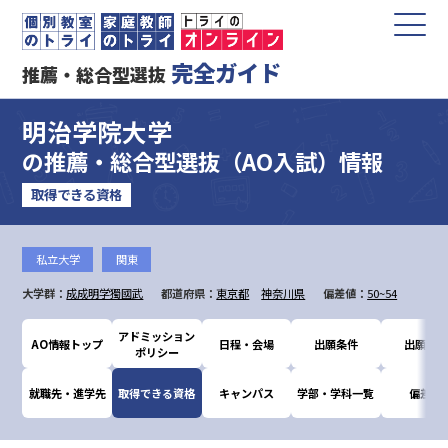
完全ガイド
推薦・総合型選抜
明治学院大学
の推薦・総合型選抜（AO入試）情報
取得できる資格
私立大学
関東
大学群：
成成明学獨國武
都道府県：
東京都
神奈川県
偏差値：
50~54
アドミッション
AO情報トップ
日程・会場
出願条件
出願書類
ポリシー
就職先・進学先
取得できる資格
キャンパス
学部・学科一覧
偏差値