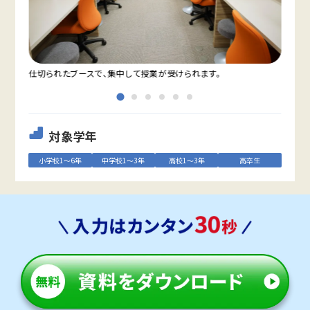
仕切られたブースで、集中して授業が受けられます。
教室
対象学年
小学校1～6年
中学校1～3年
高校1～3年
高卒生