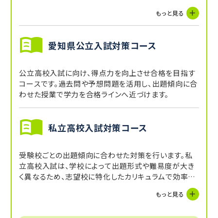
テストを対策し、内申点UPを目指します。受講していな
もっと見る
い教科に関しても、講師からの宿題や自習スペースを
活用することで補完できます。
愛知県公立入試対策コース
公立高校入試に向け、得点力を向上させ合格を目指す
コースです。過去問や予想問題を活用し、出題傾向に合
わせた授業で学力を合格ラインへ近づけます。
私立高校入試対策コース
受験校ごとの出題傾向に合わせた対策を行います。私
立高校入試は、学校によって出題形式や難易度が大き
く異なるため、志望校に特化したカリキュラムで効率よ
く得点力を養います。
もっと見る