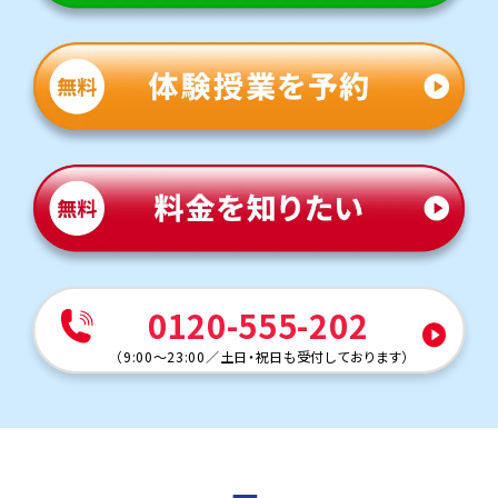
定期テスト対策
数学（教科書：啓林館）
津賀田中は学校で扱った問題やその応用がテストに出題
されることが多いため、学校の復習が得点アップのポイン
トです。トライでは「なぜその式になるか」の理解に重点を
おいて指導します。
英語（教科書：東京書籍）
津賀田中は学校で扱った単語・文法やその応用がテストに
出題されることが多いため、学校の復習が得点アップのポ
イントです。過去の単元の理解度が点数に影響するため、
必要に応じてさかのぼってサポートします。
人気のコース
・公立入試対策コース
0120-555-202
・定期テスト・内申点対策コース
桜田中学校
（
9:00～23:00
／
土日・祝日も受付しております
）
学校から約24分の立地にあるため、無理なく通塾できま
す。通塾の負担が少ないので、学習習慣づくりや部活動と
の両立にも安心です。
定期テスト対策
数学（教科書：啓林館）