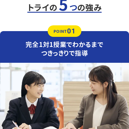
5
桜田中は学校で扱った問題やその応用がテストに出題さ
トライの
つ
の強み
れることが多いため、学校の復習が得点アップのポイント
です。トライでは「なぜその式になるか」の理解に重点をお
いて指導します。
01
英語（教科書：東京書籍）
POINT
桜田中は学校で扱った単語・文法やその応用がテストに出
題されることが多いため、学校の復習が得点アップのポイ
完全1対1授業でわかるまで
ントです。過去の単元の理解度が点数に影響するため、必
要に応じてさかのぼってサポートします。
つきっきりで指導
人気のコース
・私立入試対策コース
・定期テスト・内申点対策コース
田光中学校
頑張っただけ定期テストの結果が出る学校だと思います。
入試対策を直前からスタートする生徒さんが多いので、受
験対策は遅れを取らないように早めのうちからはじめるこ
とをお勧めします。
私立中学校
新瑞橋駅を利用する中高一貫校の生徒さんがトライを多く