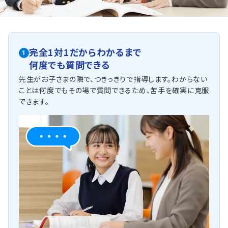
利用しています。
一貫校は学校によって教科書や進度が違うため、マンツー
マンのトライを選ばれる生徒さんが多くみえます。
一貫校に合わせた対策はトライにお任せください。
他にも以下の学校に対応しています
完全1対1だからわかるまで
1
本城中学・汐路中学・新郊中学・東海中学・南山女子中学・滝中
何度でも質問できる
学・愛知淑徳中学・愛知中学・名古屋中学・椙山女学園中学
金城学院中学・名古屋女子中学・愛工大附中学・名経大高蔵中学・
先生がお子さまの隣で、つきっきりで指導します。わからない
愛知中学
ことは何度でもその場で質問できるため、苦手を確実に克服
できます。