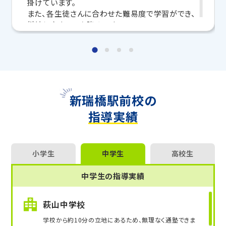
掛けています。
マンツーマンの無料体験授業、学習相談、教室見学は
また、各生徒さんに合わせた難易度で学習ができ、
いつでも受付中です。
継続しやすいのも強みです。
こちら
お問い合わせは→
ぜひ、トライで一緒に勉強を頑張りましょう！
教室長兼教育プランナー 宮木 京介
指導実績：小学生3名、中学生13名、高校生（文系・
理系）16名
新瑞橋駅前校の
指導実績
小学生
中学生
高校生
中学生の指導実績
萩山中学校
学校から約10分の立地にあるため、無理なく通塾できま