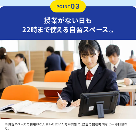
03
POINT
授業がない日も
22時まで使える自習スペース
※
※自習スペースの利用はご入会いただいた方が対象で、教室の開校時間など一部制限あ
り。