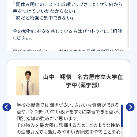
「夏休み明けのテストで成績アップさせたいが、何から
手をつけていいかわからない」
「家だと勉強に集中できない」
今の勉強に不安を感じている方はぜひトライにご相談
ください。
専任の教育プランナーがお子さまの目標や学習状況に
合わせて
オーダーメイドでカリキュラムを作成
します。
完全マンツーマン
で自分に合った講師がわかるまで丁
寧に教えてくれるから、効率良く成績アップを目指せま
山中 翔悟 名古屋市立大学在
す！
学中（薬学部）
さらに、授業日以外も利用できる
「自習スペース」
や主
要科目の対策ができる
「トライ式 AI教材」
などを活用
して、授業以外でも勉強する習慣がつくようにサポート
学校の授業では聞きづらい、ささいな質問ができる
します。
点や、今つまづいている所をすぐに学習できる点が、
個別指導の強みだと思います。
トライで一緒に、今までで一番成長できる夏にしよ
その強みを最大限に発揮するため、どのような性格
う！
の生徒さんでも親しみやすい雰囲気を作ることを心