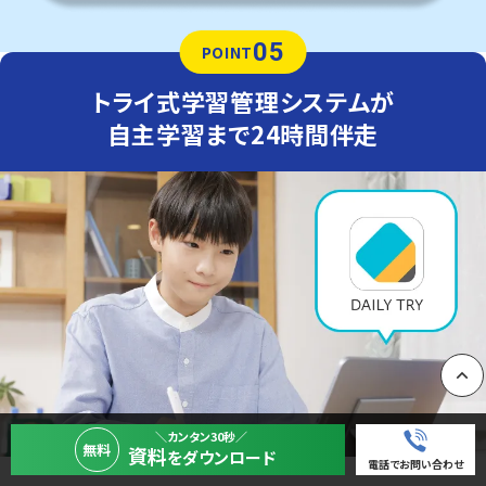
05
POINT
トライ式学習管理システムが
自主学習まで24時間伴走
PAGE
＼カンタン30秒／
無料
資料
をダウンロード
電話でお問い合わせ