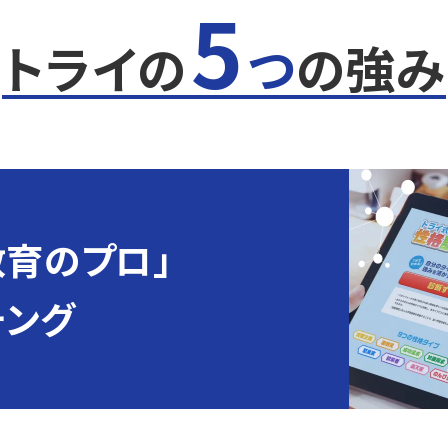
5
トライの
つ
の強み
教育のプロ」
チング