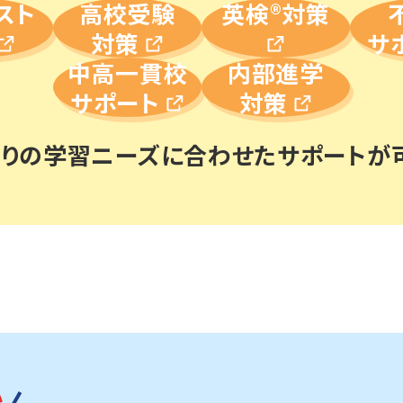
スト
高校受験
英検®対策
対策
サ
中高一貫校
内部進学
サポート
対策
とりの学習ニーズに合わせた
サポートが
秒