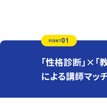
01
POINT
「性格診断」×「
による講師マッ