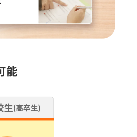
可能
校生
(高卒生)