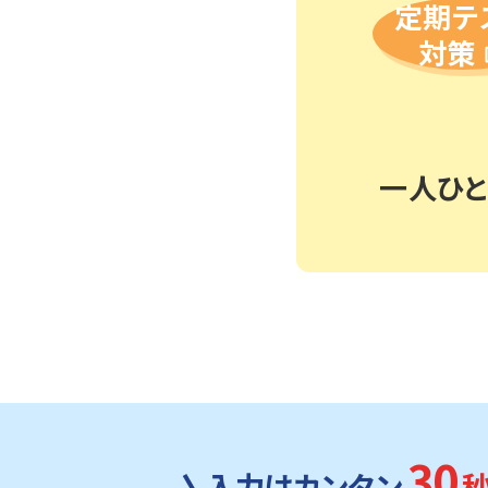
定期テ
対策
一人ひ
30
入力はカンタン