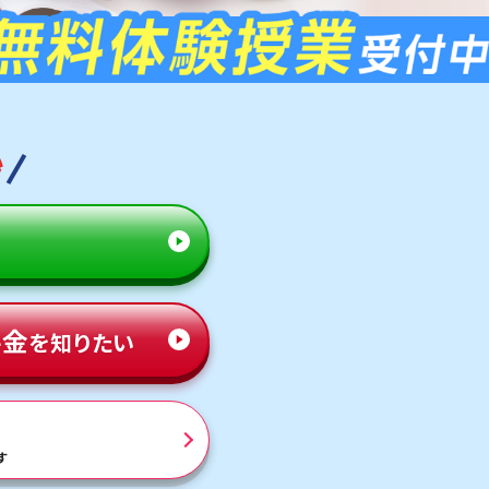
秒
料金
を知りたい
す