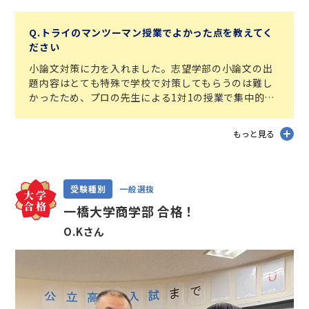
Q.トライのマンツーマン授業でよかった点を教えてく
ださい
小論文対策に力を入れました。志望学部の小論文の出
題内容はとても特殊で学校で対策してもらうのは難し
かったため、プロの先生による1対1の授業で集中的に
取り組めたのは合格への大きな鍵だったと思います。
授業を通じて、長文を素早く読み、要点を整理しなが
もっと見る
ら、論理的に自分の意見を述べる力がついたと思いま
す。
受験対策以外の学校の授業の予習・復習や定期テスト
対策についてもトライでの授業と自習で計画的に進め
受験種別
一般選抜
ることができました。
一橋大学商学部 合格！
O.Kさん