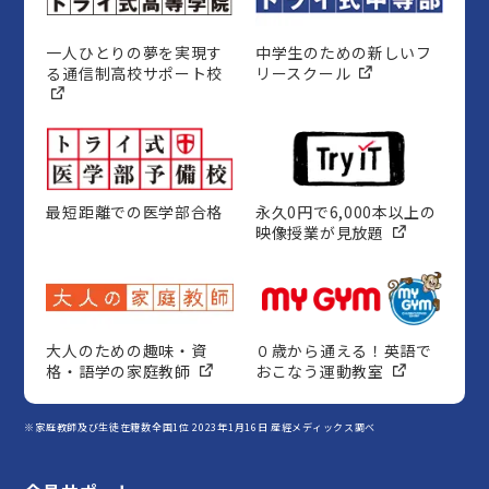
一人ひとりの夢を実現す
中学生のための新しいフ
る通信制高校サポート校
リースクール
最短距離での医学部合格
永久0円で6,000本以上の
映像授業が見放題
大人のための趣味・資
０歳から通える！英語で
格・語学の家庭教師
おこなう運動教室
※家庭教師及び生徒在籍数全国1位 2023年1月16日 産經メディックス調べ