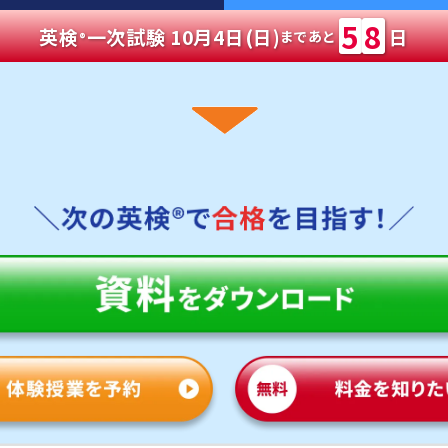
5
8
英検
一次試験 10月4日(日)
日
まであと
®