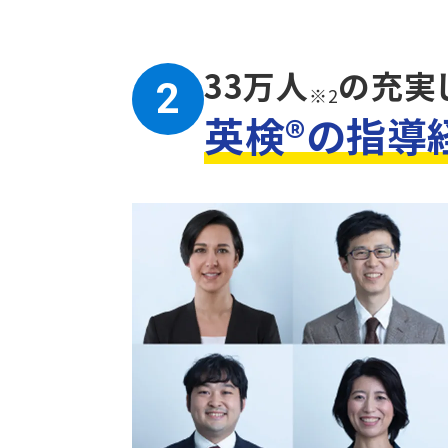
33万人
の充実
2
※2
英検®の指導