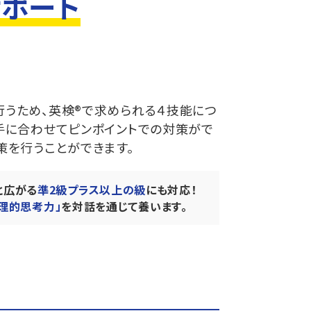
ポート
行うため、英検®で求められる４技能につ
手に合わせてピンポイントでの対策がで
策を行うことができます。​
と広がる
準2級プラス以上の級
にも対応！
論理的思考力」
を
対話を通じて養います。