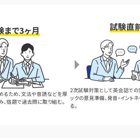
試験直
験まで3ヶ月
2次試験対策として英会話での
めるため、文法や音読などを厚
ックの意見準備、発音・イントネ
み、宿題で過去問に取り組む。
る。