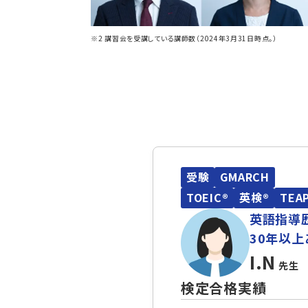
※2 講習会を受講している講師数（2024年3月31日時点。）
受験
GMARCH
TOEIC®
英検®
TEA
英語指導
30年以上
I.N
先生
検定合格実績