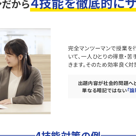
４技能を徹底的にサ
ンだから
完全マンツーマンで授業を
いて、一人ひとりの得意・苦
きます。そのため効率良く対
出題内容が社会的問題へ
単なる暗記ではない
「
4技能対策の例