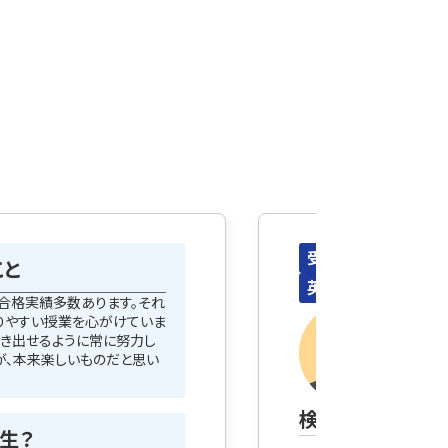
受験
総合型選抜
こと
英検®
TOEIC®
1級合格実績多数あります。それ
生徒
りやすい授業を心がけていま
引き出せるように常に努力し
理を
が、本来楽しいものだと思い
井上
検定合格実績
生？