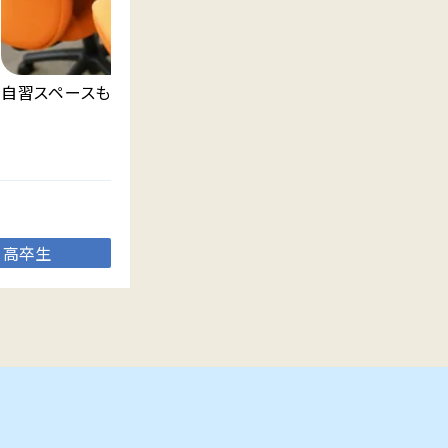
自習スペースも完備しております。
自
で
高卒生