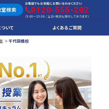
お電話でもお気軽にお問い合わせください
0120-555-202
教室検索
（
9:00～23:00
／
土日・祝日も受付しております
）
について
よくあるご質問
塾
千代田橋校