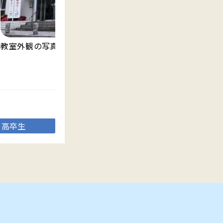
明
教室外観の写真です。
渡
高卒生