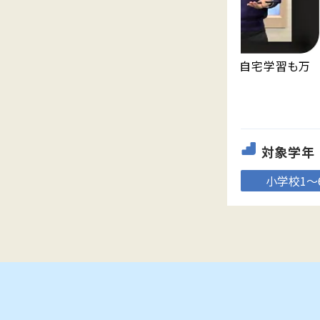
永久無料の映像授業「Try IT」が見放題。自宅学習も万
全。
対象学年
小学校1～