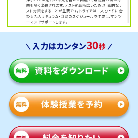
題も多く出題されます。テスト範囲も広いため、計画的なテ
スト対策をすることが重要です。トライでは一人ひとりに合
わせたカリキュラム・自習のスケジュールを作成し、マンツ
ーマンでサポートします。
人気のコース
・定期テスト・内申点対策コース
・公立入試対策コース
猿投中学校
トライは学校から車で約15分の立地にあり、学校と少し離
れていますが、車での通塾を選ぶご家庭も多く、安心して通
えます。
定期テスト対策
数学（教科書：啓林館）
猿投中は学校のワークからの出題が多く、ワークを何度も
解き直すことが対策のポイントです。トライは専任講師がマ
ンツーマンで指導するため、ワークを最低3周できるよう、
授業がない日の進捗管理までサポートします。
英語（教科書：東京書籍）
猿投中は学校のワークからの出題が多く、ワークを何度も
解き直すことが対策のポイントです。トライは専任講師がマ