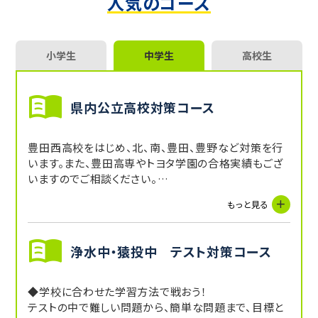
人気のコース
小学生
中学生
高校生
県内公立高校対策コース
豊田西高校をはじめ、北、南、豊田、豊野など対策を行
います。また、豊田高専やトヨタ学園の合格実績もござ
いますのでご相談ください。
合格最低点から、取らなければならない得点を算出し、
もっと見る
一人ひとりに合った対策を取り、最短距離で合格まで導
きます。
浄水中・猿投中 テスト対策コース
◆学校に合わせた学習方法で戦おう！
テストの中で難しい問題から、簡単な問題まで、目標と