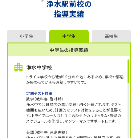
浄水駅前校の
指導実績
小学生
中学生
高校生
中学生の指導実績
浄水中学校
トライは学校から徒歩10分の立地にあるため、学校や部活
が終わってからも通塾しやすいです。
定期テスト対策
数学（教科書：啓林館）
浄水中では難易度の高い問題も多く出題されます。テスト
範囲も広いため、計画的なテスト対策をすることが重要で
す。トライでは一人ひとりに合わせたカリキュラム・自習の
スケジュールを作成し、マンツーマンでサポートします。
英語（教科書：東京書籍）
浄水中では過去の単元を含んだ問題や、難易度の高い問