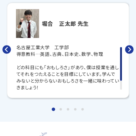
合わせて
オーダーメイドでカリキュラムを作成
します。
完全マンツーマン
で自分に合った講師がわかるまで丁
寧に教えてくれるから、効率良く成績アップを目指せま
す！
堀合 正太郎 先生
さらに、授業日以外も利用できる
「自習スペース」
や主
要科目の対策ができる
「トライ式 AI教材」
などを活用
して、授業以外でも勉強する習慣がつくようにサポート
名古屋工業大学 工学部
します。
得意教科…英語、古典、日本史、数学、物理
トライで一緒に、今までで一番成長できる夏にしよ
どの科目にも「おもしろさ」があり、僕は授業を通し
う！
てそれをつたえることを目標にしています。学んで
みないと分からないおもしろさを一緒に味わってい
マンツーマンの無料体験授業、学習相談、教室見学は
きましょう！
いつでも受付中です。
こちら
お問い合わせは→
教室長兼教育プランナー 鵜飼 要