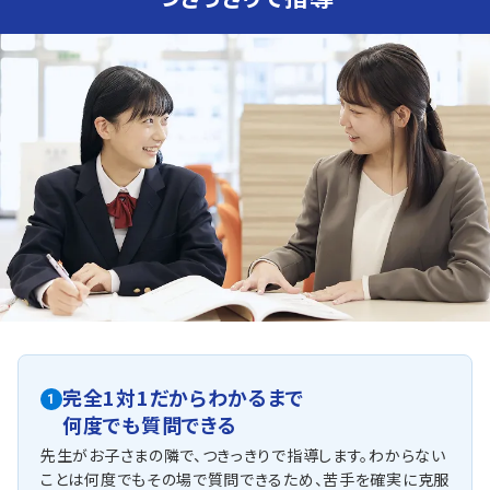
ます。
人気のコース
・定期テスト・内申点対策コース
・愛知全県模試対策コース
他にも以下の学校に対応しています
聖霊中学校、金城中学校、南山女子中学校、海陽学園中等部、
猿投台中学校、藤岡中学校、三好丘中学校、保見中学校、崇化館中
学校、
高橋中学校、梅坪台中学校、井郷中学校、北中学校など指導実績
有
完全1対1だからわかるまで
1
何度でも質問できる
先生がお子さまの隣で、つきっきりで指導します。わからない
ことは何度でもその場で質問できるため、苦手を確実に克服