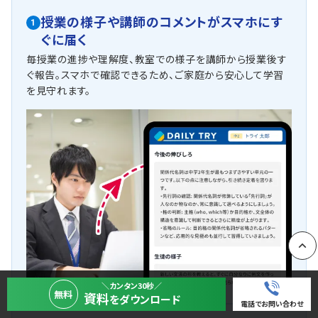
授業の様子や講師のコメントがスマホにす
1
ぐに届く
毎授業の進捗や理解度、教室での様子を講師から授業後す
ぐ報告。スマホで確認できるため、ご家庭から安心して学習
を見守れます。
PAGE
＼カンタン30秒／
無料
資料
をダウンロード
電話でお問い合わせ