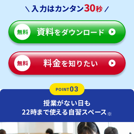
03
POINT
授業がない日も
22時まで使える自習スペース
※