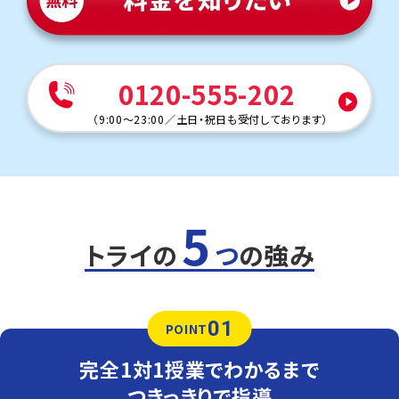
ンツーマンで指導するため、ワークを最低3周できるよう、
授業がない日の進捗管理までサポートします。
人気のコース
・定期テスト・内申点対策コース
0120-555-202
・公立入試対策コース
保見中学校
（
9:00～23:00
／
土日・祝日も受付しております
）
トライは学校から約15分の立地にあり、自転車で通塾する
生徒も多くいます。気軽に通える距離なので、部活動との両
立にも安心です。
定期テスト対策
5
数学（教科書：啓林館）
保見中は学校で解いた問題やその類題が出題されるため、
トライの
つ
の強み
日々の復習が成績アップのポイントです。テスト本番で確実
に解けるよう、トライでは学校でわからなかった問題をわ
かるまでつきっきりでサポートします。
01
英語（教科書：東京書籍）
POINT
保見中は定期テストは学校指定ワークからの出題が多く、
テスト前の授業ではワークを使用することが多いです。英
完全1対1授業でわかるまで
単語等は定着を図るため、覚え方コツから一人ひとりに合
わせた小テストまでお子さまの課題に合わせてサポートし
つきっきりで指導