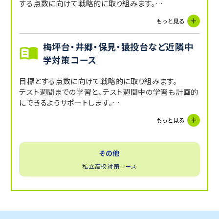
する点数に向けて戦略的に取り組みます。
テスト週間までの学習と、テスト週間中の学習も計画的
もっと見る
にできるようサポートします。
梅坪台・井郷・保見・猿投台など近隣中
学対策コース
目標とする点数に向けて戦略的に取り組みます。
テスト週間までの学習と、テスト週間中の学習も計画的
にできるようサポートします。
内申を上げるためにはどうするべきか、などテストの点
もっと見る
数だけではなく、実力を上げるための指導をしてまいり
ます。
その他
私立高校対策コース