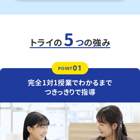
英語（教科書：東京書籍）
大中は単語・文法は押さえたうえで、文章をちゃんと作成出
来るレベルまで持っていく必要があります。また、提出物・普
段の授業中の態度なども含め、すべてにおいて意識し、そ
の上でテスト点をUPさせていく必要があります。トライで
5
は、指導のなかで理解を深めていただくとともに、課題の
進捗確認・ノートの取り方確認などもフォローしていくこと
トライの
つ
の強み
ができます。
人気のコース
・定期テスト対策コース
・公立高校入試対策コース
01
POINT
・苦手教科克服コース
大府西中学校
完全1対1授業でわかるまで
トライは学校から車で約１０分の立地にあり、学区的には
つきっきりで指導
少し離れていますが、車での通塾を選ぶご家庭も多く、安心
して通えます。
定期テスト対策
数学（教科書：啓林館）
大府西中は、学校の授業で扱った問題や類題が中心となる
ため、理解を定着させることが重要です。トライでは学校で
解けなかった問題を一つひとつ克服し、自信を持ってテスト
本番に臨めるよう指導します。