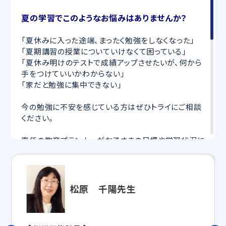
夏の学習でこのようなお悩みはありませんか？
「夏休みに入った途端、まったく勉強をしなくなった」
「夏期講習の授業についていけなくて困っている」
「夏休み明けのテストで成績アップさせたいが、何から
手をつけていいかわからない」
「家だと勉強に集中できない」
今の勉強に不安を感じている方はぜひトライにご相談
ください。
専任の教育プランナーがお子さまの目標や学習状況に
合わせて
オーダーメイドでカリキュラムを作成
します。
完全マンツーマン
で自分に合った講師がわかるまで丁
寧に教えてくれるから、効率良く成績アップを目指せま
す！
松原 千陽先生
さらに、授業日以外も利用できる
「自習スペース」
や主
要科目の対策ができる
「トライ式 AI教材」
などを活用
して、授業以外でも勉強する習慣がつくようにサポート