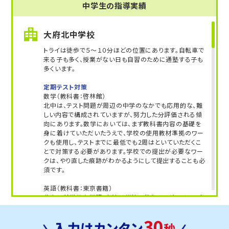
中学生の指導実績
ょう！
『今日の自分は昨日の自分より成長していると思え
大府北中学校
るように、一緒に頑張りましょう！』
トライは徒歩で５～１０分ほどの位置にあります。自転車で
来る子も多く、授業がない日も自習のために通塾する子も
多くいます。
定期テスト対策
数学（教科書：啓林館）
北中は、テスト問題が周辺の中学のなかでも応用的な、難
しい内容で構成されていますが、努力した分評価される傾
向にあります。数学においては、まず教科書内容の基礎を
身に着けていただいたうえで、学校の使用教材準拠のワー
クも使用し、テストまでに最低でも2周はといていただくこ
とで対策する必要があります。学校での提出が必要なワー
クは、やり直した痕跡がわかるようにして提出することも必
須です。
英語（教科書：東京書籍）
北中は基礎的な単語・文法は学校で扱うものがメインで多
少の英作も必要ですが、基本的なところをまず確実に押さ
えておく必要があります。テスト点だけでは内申は上がりに
くいですが、課題などの評価の観点を徹底すれば、上げて