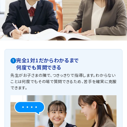
英語（教科書：東京書籍）
大府西中は、授業で扱った単語・文法・長文が中心で、基本
を徹底的に理解しておく必要があります。トライには苦手
科目対策で通われている子が多く、丁寧な指導を心掛け、
理解を深めていけるよう提出物なども含めサポートさせて
頂いております。
人気のコース
・定期テスト対策コース
・苦手科目対策コース
完全1対1だからわかるまで
・公立高校入試対策コース
1
何度でも質問できる
東浦町立北部中学校
先生がお子さまの隣で、つきっきりで指導します。わからない
トライは学校から車で約１０分の立地にあり、学校と少し離
ことは何度でもその場で質問できるため、苦手を確実に克服
れていますが、車での通塾を選ぶご家庭も多く、安心して通
できます。
えます。
定期テスト対策
数学（教科書：啓林館）
北部中はテストは応用的な問題も含め、習った単元から網
羅的に出題されています。また、ほぼ記述問題なので、途中
式含め求められるよう深く理解しておく必要があります。宿
題や課題が出ない分、トライでは何に取り組んだらいいか