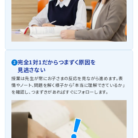
など指導させて頂いています。
英語（教科書：東京書籍）
北部中は、まず教科書内容の単語・文法は確実に押さえた
上で、英作まで出来るようにしておく必要があります。トラ
イでは、学校の使用教材に準拠したワークを使用し、何度
も解いていただくことができます。
人気のコース
・定期テスト対策コース
・苦手科目対策コース
完全1対1だからつまずく原因を
2
・公立高校入試対策コース
見逃さない
他にも以下の学校に対応しています
授業は先生が常にお子さまの反応を見ながら進めます。表
大府北中学校・大府中学校・大府西中学校・大府南中学校・有松中
情やノート、問題を解く様子から「本当に理解できているか」
学校・東浦中学校・大高中学校などのお子さまが通われています。
を確認し、つまずきがあればすぐにフォローします。