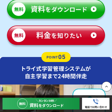
05
POINT
トライ式学習管理システムが
自主学習まで24時間伴走
PAGE
＼カンタン30秒／
無料
資料
をダウンロード
電話でお問い合わせ