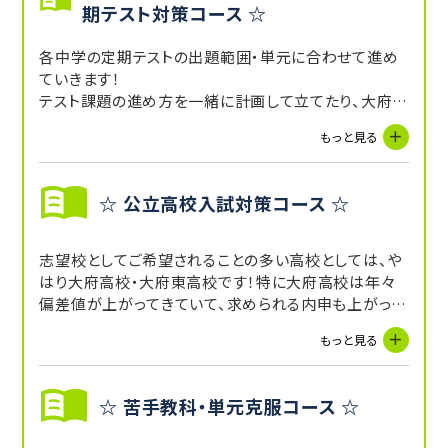
期テスト対策コース ☆
各中学の定期テストの出題範囲・単元に合わせて進め
ていきます！
テスト課題の進め方を一緒に計画して立てたり、大府市
で採択されている教科書に準じた教材も完備している
もっと見る
ので、テストに向けさらに勉強をすることもできます！
☆ 公立高校入試対策コース ☆
志望校としてご希望されることの多い高校としては、や
はり大府高校・大府東高校です！特に大府高校は年々
偏差値が上がってきていて、求められる内申も上がって
います。
もっと見る
その他の公立高校も、完全マンツーマン指導の強みを
活かし、生徒さんの志望校や学力に合わせた対策授業
や弱点克服、過去問演習などを指導していきます！
☆ 苦手教科・単元克服コース ☆