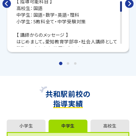
【 指導可能科目 】
します。
高校生：国語
中学生：国語・数学・英語・理科
トライで一緒に、今までで一番成長できる夏にしよ
小学生：5教科全て・中学受験対策
う！
【 講師からのメッセージ 】
マンツーマンの無料体験授業、学習相談、教室見学は
はじめまして。愛知教育学部卒・社会人講師として
いつでも受付中です。
勤務しております、松原と申します。
こちら
お問い合わせは→
現在は中学受験対策として通われている小学生の
お子さまを中心に、中学生・高校生と幅広く指導し
教室長兼教育プランナー 佐々木 春菜
ております。
「勉強を頑張りたい、頑張らなきゃ」という気持ちは
あるのに「何から手をつけたらいいかわからない」
共和駅前校の
「どうしたらいいのかやり方がわからない」という思
指導実績
いで毎日を過ごしてはいませんか？
トライなら、苦手なところはゆっくり丁寧に、得意な
ところはぐんぐん伸ばしていくといったように、生徒
さん一人ひとりのペースに合わせて学習を進めて
小学生
中学生
高校生
いくことができます。
まずは一歩踏み出して、一緒に勉強を始めてみまし