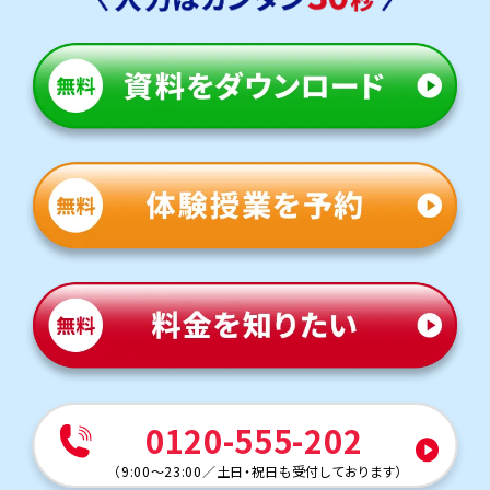
いくことが出来ます。課題への取り組み方や、普段の学習態
度なども含めご本人へ指導しています。
人気のコース
・定期テスト対策コース
・公立高校入試対策コース
・苦手教科、単元克服コース
大府中学校
トライは学校から約10分～15分ほどの立地にあり、自転
車で通塾する生徒も多くいます。気軽に通える距離なので、
部活動との両立にも安心です。
定期テスト対策
数学（教科書：啓林館）
大中でのテストは、毎回の出題範囲でよく問われる内容を
まずは徹底して身に着けておく必要があります。テストの難
易度は難しい時・易しい時と波がありますが、基本全体的
に難しいので、どんな問題が来ても解けるように、学校で扱
っているワークは3周するよう意識することも必要です。ま
た、トライでは学校で扱っている教科書準拠のワークも完
0120-555-202
備しているので、よく問われる問題の対策を行うことが出来
ます。
（
9:00～23:00
／
土日・祝日も受付しております
）