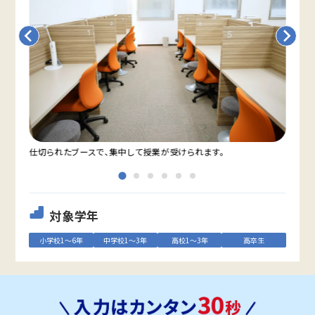
仕切られたブースで、集中して授業が受けられます。
教室
対象学年
小学校1～6年
中学校1～3年
高校1～3年
高卒生