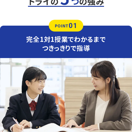
トライの
つ
の強み
えた問題は、自力で解けるようになるまでつきっきりでサポ
ートします。
英語（教科書：東京書籍）
01
御田中は学校のワークからの出題が多く、ワークを何度も
POINT
解き直すことが対策のポイントです。トライは専任講師がマ
ンツーマンで指導するため、ワークを最低3周できるよう、
完全1対1授業でわかるまで
授業がない日の進捗管理までサポートします。
つきっきりで指導
人気のコース
・定期テスト・内申点対策コース
・公立入試対策コース
他にも以下の学校に対応しています
はとり中学校、高杉中学校、豊正中学校、昭和橋中学校、南陽中学
校、一色中学校、
港北中学校、港南中学校、富田中学校、豊国中学校、山王中学校、
滝中学校、
聖霊中学校、名古屋国際中学校、淑徳中学校、椙山女学園中学校、
金城学院中学校、
名古屋大学教育学部附属中学校、名古屋女子大学中学校、南山男
子部中学校、供米田中学校、
愛知工業大学附属中学校