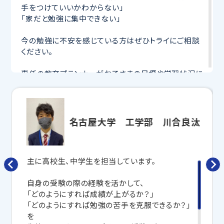
手をつけていいかわからない」
「家だと勉強に集中できない」
今の勉強に不安を感じている方はぜひトライにご相談
ください。
専任の教育プランナーがお子さまの目標や学習状況に
合わせて
オーダーメイドでカリキュラムを作成
します。
完全マンツーマン
で自分に合った講師がわかるまで丁
寧に教えてくれるから、効率良く成績アップを目指せま
す！
名古屋大学 工学部 川合良汰
さらに、授業日以外も利用できる
「自習スペース」
や主
要科目の対策ができる
「トライ式 AI教材」
などを活用
して、授業以外でも勉強する習慣がつくようにサポート
主に高校生、中学生を担当しています。
します。
自身の受験の際の経験を活かして、
トライで一緒に、今までで一番成長できる夏にしよ
「どのようにすれば成績が上がるか？」
う！
「どのようにすれば勉強の苦手を克服できるか？」
を
マンツーマンの無料体験授業、学習相談、教室見学は