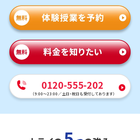
を繰り返し解くことがテスト対策のポイントです。最低3周
はワークを解けるよう、授業がない日の宿題管理まで、トラ
イがサポートします。
英語（教科書：東京書籍）
長良中は定期テストは学校指定ワークからの出題が多く、
テスト前の授業ではワークを使用することが多いです。英
単語等は定着を図るため、覚え方コツから一人ひとりに合
わせた小テストまでお子さまの課題に合わせてサポートし
ます。
人気のコース
・定期テスト・内申点対策コース
・公立入試対策コース
0120-555-202
御田中学校
（
9:00～23:00
／
土日・祝日も受付しております
）
トライは最寄り駅から徒歩１分なので、電車に乗って通塾
する生徒も多くいます。放課後そのまま通塾できるため、通
学の延長で無理なく通えます。
定期テスト対策
数学（教科書：啓林館）
5
御田中は定期テストは学校指定ワークからの出題が多い
ため、テスト前は授業でも学校のワークを使用します。間違