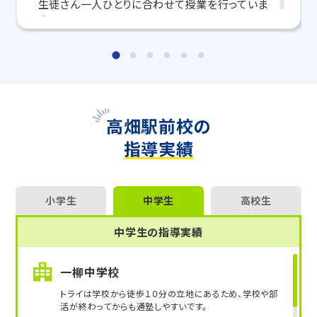
生徒さん一人ひとりに合わせて授業を行っていま
いつでも受付中です。
す。
こちら
お問い合わせは→
ぜひ一緒に勉強しましょう！
教室長兼教育プランナー 南谷 朋昭
高畑駅前校の
指導実績
小学生
中学生
高校生
中学生の指導実績
一柳中学校
トライは学校から徒歩１０分の立地にあるため、学校や部
活が終わってからも通塾しやすいです。