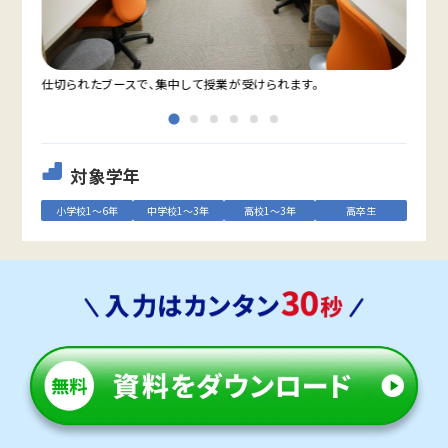
仕切られたブースで、集中して授業が受けられます。
教室
対象学年
小学校1～6年
中学校1～3年
高校1～3年
高卒生