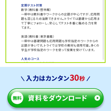
定期テスト対策
数学（教科書：啓林館）
一柳中は教科書やワークからの出題が中心ですが、応用問
題も混じるため油断できません。トライでは基礎から応用ま
で丁寧にフォローし、安心してテスト本番に臨める力を育
てます。
英語（教科書：東京書籍）
一柳中は基礎問題も応用問題も学校指定のワークからの
出題が多いです。トライでは学校の教材も使用可能。多くの
学生が学校指定のワークを使って授業を受けています。
人気のコース
・定期テスト・内申点対策コース
・公立入試対策コース
長良中学校
トライは学校から約２０分の立地にあり、学校と少し離れて
いますが、車での通塾を選ぶご家庭も多く、安心して通えま
す。
定期テスト対策
数学（教科書：啓林館）
長良中は学校指定のワークからの出題が多いため、ワーク