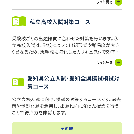
もっと見る
点UPを目指します。受講していない教科に関しても、講
師からの宿題や自習スペースを活用することで補完で
きます。
私立高校入試対策コース
受験校ごとの出題傾向に合わせた対策を行います。私
立高校入試は、学校によって出題形式や難易度が大き
く異なるため、志望校に特化したカリキュラムで効率よ
く得点力を養います。
もっと見る
愛知県公立入試・愛知全県模試模試対
策コース
公立高校入試に向け、模試の対策するコースです。過去
問や予想問題を活用し、出題傾向に沿った授業を行う
ことで得点力を伸ばします。
その他