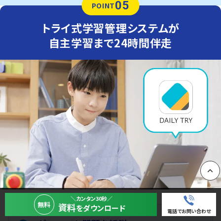
05
POINT
トライ式学習管理システムが
自主学習まで24時間伴走
PAGE
＼カンタン30秒／
無料
資料
をダウンロード
電話でお問い合わせ