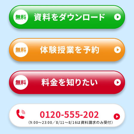
扇台中学校
トライは学校から約15分の立地にあり、アクセスがよいで
す。授業がない日も自習のために通塾する生徒も多くいま
す。
定期テスト対策
数学（教科書：啓林館）
扇台中は学校で扱った問題やその応用がテストに出題さ
れることが多いため、学校の復習が得点アップのポイント
です。トライでは「なぜその式になるか」の理解に重点をお
いて指導します。
英語（教科書：東京書籍）
扇台中は学校で扱った問題やその類題が出題されるため、
学校の復習をすることが成績アップのポイントです。テスト
本番で確実に得点できるよう、トライでは学校の授業でわ
からなかった問題をわかるまでつきっきりでサポートしま
す。
人気のコース
0120-555-202
・定期テスト・内申点対策コース
・高校入試対策コース
（
9:00～23:00
／
8/11～8/16は資料請求のみ受付
）
神の倉中学校