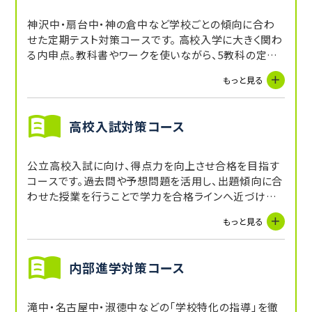
神沢中・扇台中・神の倉中など学校ごとの傾向に合わ
せた定期テスト対策コースです。 高校入学に大きく関わ
る内申点。教科書やワークを使いながら、5教科の定期
テストを対策し、内申点をUPを目指します。受講してい
もっと見る
ない教科に関しても、講師からの宿題や自習スペース
を活用することで補完できます。
高校入試対策コース
公立高校入試に向け、得点力を向上させ合格を目指す
コースです。過去問や予想問題を活用し、出題傾向に合
わせた授業を行うことで学力を合格ラインへ近づけま
す。
もっと見る
内部進学対策コース
滝中・名古屋中・淑徳中などの「学校特化の指導」を徹