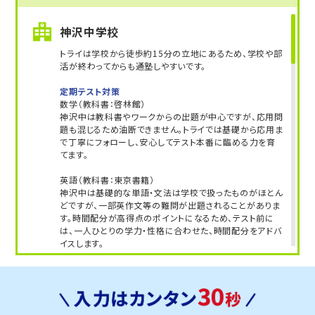
神沢中学校
トライは学校から徒歩約15分の立地にあるため、学校や部
活が終わってからも通塾しやすいです。
定期テスト対策
数学（教科書：啓林館）
神沢中は教科書やワークからの出題が中心ですが、応用問
題も混じるため油断できません。トライでは基礎から応用ま
で丁寧にフォローし、安心してテスト本番に臨める力を育
てます。
英語（教科書：東京書籍）
神沢中は基礎的な単語・文法は学校で扱ったものがほとん
どですが、一部英作文等の難問が出題されることがありま
す。時間配分が高得点のポイントになるため、テスト前に
は、一人ひとりの学力・性格に合わせた、時間配分をアドバ
イスします。
人気のコース
・定期テスト・内申点対策コース
・公立入試対策コース