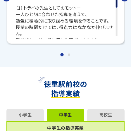
（1）トライの先生としてのモットー
トライで一緒に、今までで一番成長できる夏にしよ
一人ひとりに合わせた指導を考えて、
う！
勉強に積極的に取り組める環境を作ることです。
授業の時間だけでは、得点力はなかなか伸びませ
マンツーマンの無料体験授業、学習相談、教室見学は
ん。
いつでも受付中です。
授業後に自分で繰り返し復習ができるよう
こちら
お問い合わせは→
生徒さんのモチベーションを高めています！
教室長兼教育プランナー 石田 裕臣
（2）勉強が苦手な生徒さんへのアドバイス
漠然と「わからない」、「苦手」ではなくどの単元の
どこがわからないか、どこでつまずいてしまったの
かを考えて、
徳重駅前校の
それをしっかり質問することが大切です。
指導実績
（3）トライに入ろうか迷っている方へメッセージ
1対1の完全個別指導だからこそ、一つの疑問に対
して丁寧に対応し解決することができます。
小学生
中学生
高校生
ぜひ一緒に頑張りましょう！
中学生の指導実績