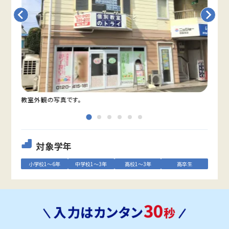
明る
教室外観の写真です。
対象学年
小学校1～6年
中学校1～3年
高校1～3年
高卒生