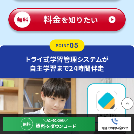
05
POINT
トライ式学習管理システムが
自主学習まで24時間伴走
PAGE
＼カンタン30秒／
無料
資料
をダウンロード
電話でお問い合わせ