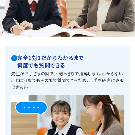
め、学校の復習をすることが成績アップのポイントです。テ
スト本番で確実に得点できるよう、トライでは学校の授業で
わからなかった問題をわかるまでつきっきりでサポートしま
す。
他にも以下の学校に対応しています
久方中学校、鎌倉台中学校、平針中学校、原中学校、椙山女学園中
学校、名古屋女子大学中学校、金城学院中学校、名古屋国際中学
校、聖霊中学校他
完全1対1だからわかるまで
1
何度でも質問できる
先生がお子さまの隣で、つきっきりで指導します。わからない
ことは何度でもその場で質問できるため、苦手を確実に克服
できます。