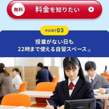
03
POINT
授業がない日も
22時まで使える自習スペース
※