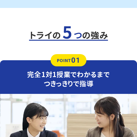
トライは学校から約35分の立地にあり、自転車で通塾する
生徒も多くいます。気軽に通える距離なので、部活動との両
立にも安心です。
5
定期テスト対策
数学（教科書：啓林館）
トライの
つ
の強み
神の倉中は授業で扱った問題や類題が中心となるため、理
解を定着させることが重要です。トライでは学校で解けな
かった問題を一つひとつ克服し、自信を持ってテスト本番に
臨めるよう指導します。
01
POINT
英語（教科書：東京書籍）
神の倉中は基礎的な単語・文法は学校で扱ったものがほ
完全1対1授業でわかるまで
とんどですが、一部英作文等の難問が出題されることがあ
ります。時間配分が高得点のポイントになるため、テスト前
つきっきりで指導
には、一人ひとりの学力・性格に合わせた、時間配分をアド
バイスします。
人気のコース
・定期テスト・内申点対策コース
・公立入試対策コース
滝ノ水中学校
滝の水中は学校で扱った問題やその類題が出題されるた