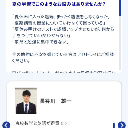
夏の学習でこのようなお悩みはありませんか？
「夏休みに入った途端、まったく勉強をしなくなった」
「夏期講習の授業についていけなくて困っている」
「夏休み明けのテストで成績アップさせたいが、何から
手をつけていいかわからない」
「家だと勉強に集中できない」
今の勉強に不安を感じている方はぜひトライにご相談
ください。
専任の教育プランナーがお子さまの目標や学習状況に
合わせて
オーダーメイドでカリキュラムを作成
します。
完全マンツーマン
で自分に合った講師がわかるまで丁
寧に教えてくれるから、効率良く成績アップを目指せま
す！
長谷川 雄一
さらに、授業日以外も利用できる
「自習スペース」
や主
要科目の対策ができる
「トライ式 AI教材」
などを活用
して、授業以外でも勉強する習慣がつくようにサポート
高校数学と英語が得意です！
します。