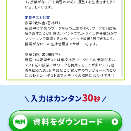
す。授業がない日も自習のために通塾する生徒さまも多く
部、慶應義塾湘南藤沢中、洗足学園中、渋谷教育学園
いらっしゃいます。
幕張中、市川中、東邦大付属東邦中、浦和明の星女子
定期テスト対策
中、開智中、市立浦和中 他多数
数学（教科書：啓林館）
新宿中は学校のワークからの出題が多く、ワークを何度も
第一志望校合格を目指すなら、受験に強いトライに
解き直すことが対策のポイントです。トライは専任講師がマ
お任せください！
ンツーマンで指導するため、ワークを最低3周できるよう、
授業がない日の進捗管理までサポートします。
※模試受講生を除くトライ生徒の合格実績の一部。
英語（教科書：開隆堂）
新宿中は定期テストは学校指定ワークからの出題が多く、
教室長兼教育プランナー 福田 操
テスト前の授業ではワークを使用することが多いです。定
着を図るため、英単語などは覚え方のコツから一人ひとり
に合わせた小テストまでお子さまの課題に合わせてサポ
ートします。
人気のコース
・定期テスト対策コース
・公立高校入試対策コース
千葉市立葛城中学校
トライは学校から約20分の立地にあり、アクセスがよいで