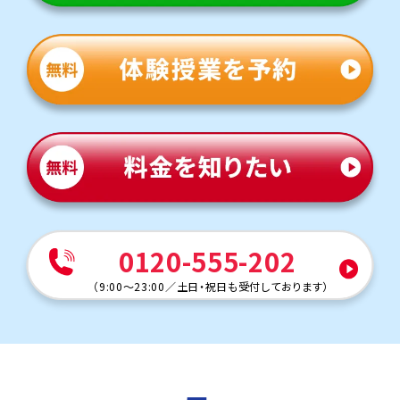
す。授業がない日も自習のために通塾する生徒さまも多く
いらっしゃいます。
定期テスト対策
数学（教科書：啓林館）
葛城中は学校のワークからの出題が多く、ワークを何度も
解き直すことが対策のポイントです。トライは専任講師がマ
ンツーマンで指導するため、ワークを最低3周できるよう、
授業がない日の進捗管理までサポートします。
英語（教科書：開隆堂）
葛城中は定期テストは学校指定ワークからの出題が多く、
テスト前の授業ではワークを使用することが多いです。定
着を図るため、英単語などは覚え方のコツから一人ひとり
に合わせた小テストまでお子さまの課題に合わせてサポ
ートします。
0120-555-202
人気のコース
（
9:00～23:00
／
土日・祝日も受付しております
）
・定期テスト対策コース
・公立高校入試対策コース
千葉県立千葉中学校
トライは学校から約20分の立地にあり、アクセスがよいで
す。授業がない日も自習のために通塾する生徒さまも多く