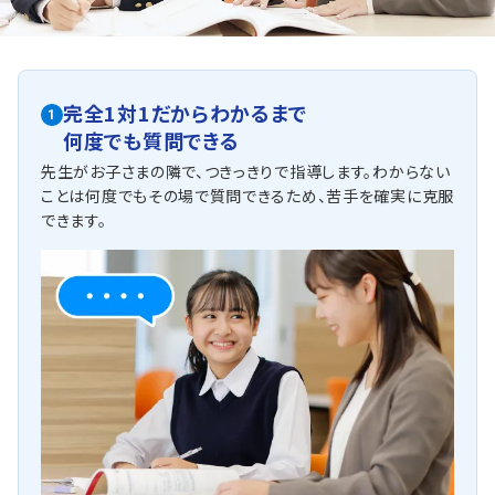
正確性」が求められています。授業内容はもちろん、ワーク
を何度も解くなど、早期からのきめ細やかな対策が必要と
なります。
椿森中学校
完全1対1だからわかるまで
1
英語と数学は、学力別に2つに分かれて授業を行う習熟度
何度でも質問できる
別学習が行われています。また先に解けた生徒がまだ解け
ない生徒に教えるといった学習法なども採用されており、
先生がお子さまの隣で、つきっきりで指導します。わからない
多様な学びが展開されています。
ことは何度でもその場で質問できるため、苦手を確実に克服
他にも以下の学校に対応しています
できます。
《公立一貫校》
市立稲毛高校附属中学校
《私立一貫校》
渋谷教育学園幕張中学校 市川中学校 東邦大学附属東邦中学校
専修大学松戸中学校 成田高校付属中学校 千葉日本大学第一中
学校 八千代松陰中学校 日出学園中学校 東京学館浦安中学校
早稲田中学校 海城中学校 学習院中等科 巣鴨中学校 国府台女
子学院中等部 女子学院中学校 桜蔭中学校 立教女学院中学校
普連土学園中学校 十文字中学校 千葉明徳中学校