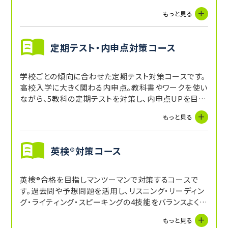
す。
もっと見る
定期テスト・内申点対策コース
学校ごとの傾向に合わせた定期テスト対策コースです。
高校入学に大きく関わる内申点。教科書やワークを使い
ながら、5教科の定期テストを対策し、内申点UPを目指
します。受講していない教科に関しても、講師からの宿
もっと見る
題や自習スペースを活用することで補完できます。
英検®対策コース
英検®合格を目指しマンツーマンで対策するコースで
す。過去問や予想問題を活用し、リスニング・リーディン
グ・ライティング・スピーキングの4技能をバランスよく強
化します。現状の学力に合わせて単語・文法の基礎固め
もっと見る
から面接練習まで一貫したサポートで結果を出します。