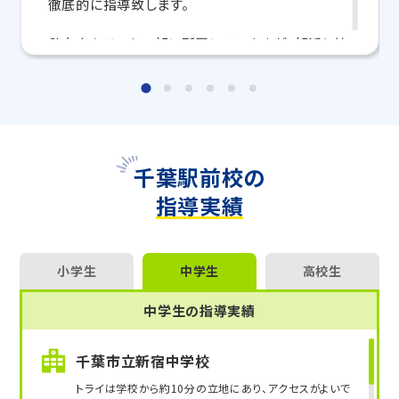
徹底的に指導致します。
首都圏内でのトライのマンツーマン授業で、多くの生徒
さまが合格を勝ちとっています。
私自身もサッカー部に所属していますが、部活と勉
強の両立は大変です。
【大学受験】
しかし、身に着く勉強方法と本人のやる気があれば
東京大、東京科学大、一橋大、千葉大、東京外国語大、
必ず、成績は上がります。
東京都立大、お茶の水女子大、横浜国立大、埼玉大、筑
波大、早稲田大、慶應義塾大、上智大、東京理科大、国
個別指導なので、理解出来ない部分があれば、その
際基督教大、明治大、青山学院大、立教大、中央大、法
都度遠慮なく聞いてください。
千葉駅前校の
政大 他多数
その子に合わせて、勉強方法をアドバイスさせてい
指導実績
ただきます。
【高校受験】
私と一緒に頑張りましょう。
筑波大附属高、都立国立高、早稲田実業高等部、早稲
田高、青山学院高等部、柏陽高、横浜緑ケ丘高、慶應
【指導科目】
小学生
中学生
高校生
義塾高、法政大第二高、船橋高、東葛飾高、専修大松
戸高、千葉東高、佐倉高、県立大宮高、県立浦和高、早
英語全般、数学Ⅰ、Ⅱ、Ⅲ、A、B、化学、物理、現代
中学生の指導実績
稲田大本庄高、栄東高、立教新座高 他多数
文、古文、漢文、地理
【中学受験】
千葉市立新宿中学校
開成中、麻布中、桜蔭中、女子学院中、筑波大学附属
トライは学校から約10分の立地にあり、アクセスがよいで
中、早稲田中、渋谷教育学園渋谷中、慶應義塾普通