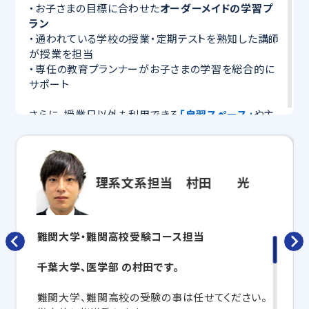
・お子さまの目標に合わせた
オーダーメイドの学習プ
ラン
・通われている学校の授業・定期テストを熟知した講師
が授業を担当
・専任の教育プランナーがお子さまの学習を総合的に
サポート
さらに、授業日以外も利用できる
「自習スペース」
や主
要科目の対策ができる
「トライ式 AI教材」
などを活用
して、授業以外でも勉強する習慣がつくようにサポート
します。
理系文系担当 村田 光
「定期テストの点数を上げたい」「苦手科目を克服した
い」「受験に向けて本格的に準備を始めたい」
という方は全国No.1のトライにお任せください！
難関大学・難関高校受験コース担当
学習相談はこちら
千葉大学、医学部 の村田です。
難関大学、難関高校の受験の事は任せてください。
◆ 2026年度入試 合格実績 ◆