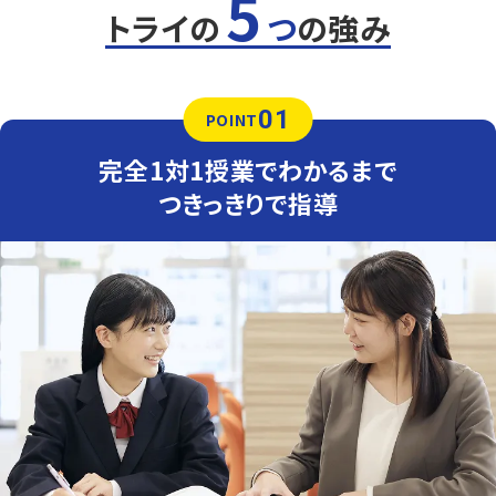
5
いらっしゃいます。
トライの
つ
の強み
定期テスト対策
数学（教科書：数研出版）
千葉中は学校で扱った問題やその応用がテストに出題さ
01
れることが多いため、学校の復習が得点アップのポイント
POINT
です。トライでは「なぜその式になるか」の理解に重点をお
いて指導します。
完全1対1授業でわかるまで
英語（教科書：光村図書）
つきっきりで指導
千葉中は学校で扱った単語・文法やその応用がテストに出
題されることが多いため、学校の復習が得点アップのポイ
ントです。過去の単元の理解度が点数に影響するため、必
要に応じてさかのぼってサポートします。
人気のコース
・内部進学対策コース
・定期テスト対策コース
加曾利中学校
2学期制で、自習室があります。学校のテストは公立高校の
入試問題を意識しており、問題数が多く、全て答えなさいと
いった問題も出題されているので、「深い内容理解、速さ、