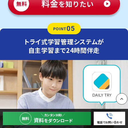
05
POINT
トライ式学習管理システムが
自主学習まで24時間伴走
PAGE
＼カンタン30秒／
無料
資料
をダウンロード
電話でお問い合わせ