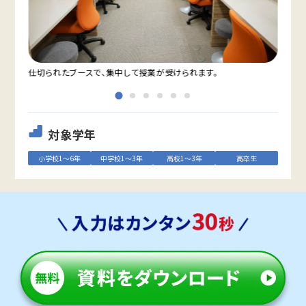
仕切られたブースで、集中して授業が受けられます。
教室
対象学年
小学校1～6年
中学校1～3年
高校1～3年
高卒生