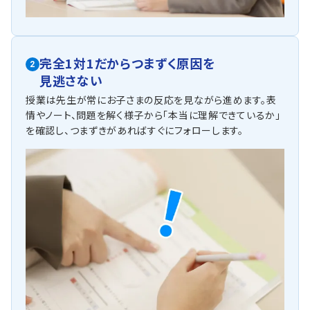
《公立校》
千葉大学教育学部附属中学校 椿森中 緑町中学校 末広中学校
若松中学校 轟町中学校 花園中学校 貝塚中学校 幸町第二中学
校 加曽利中学校 生浜中学校 蘇我中学校 稲毛中学校 都賀中学
完全1対1だからつまずく原因を
2
校 誉田中学校 みつわ台中学校 山王中学校 千城台西中学校 市
見逃さない
原中学校 八幡中学校 根郷中学校 千草台中学校 草野中学校 小
中台中学校 松ヶ丘中学校 四街道中学校
授業は先生が常にお子さまの反応を見ながら進めます。表
情やノート、問題を解く様子から「本当に理解できているか」
他
を確認し、つまずきがあればすぐにフォローします。