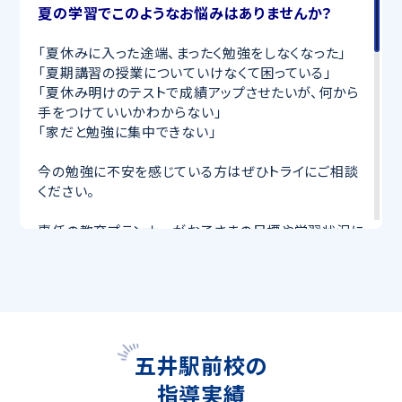
夏の学習でこのようなお悩みはありませんか？
「夏休みに入った途端、まったく勉強をしなくなった」
「夏期講習の授業についていけなくて困っている」
「夏休み明けのテストで成績アップさせたいが、何から
手をつけていいかわからない」
「家だと勉強に集中できない」
今の勉強に不安を感じている方はぜひトライにご相談
ください。
専任の教育プランナーがお子さまの目標や学習状況に
合わせて
オーダーメイドでカリキュラムを作成
します。
完全マンツーマン
で自分に合った講師がわかるまで丁
寧に教えてくれるから、効率良く成績アップを目指せま
す！
さらに、授業日以外も利用できる
「自習スペース」
や主
要科目の対策ができる
「トライ式 AI教材」
などを活用
五井駅前校の
して、授業以外でも勉強する習慣がつくようにサポート
指導実績
します。