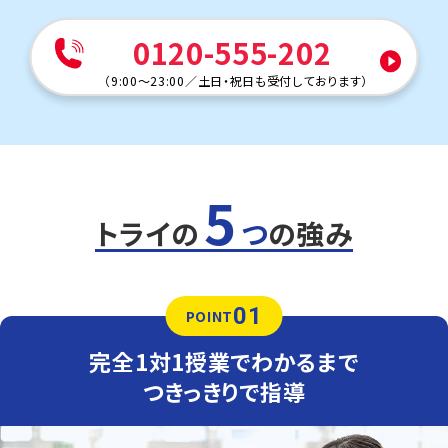
人気のコース
0120-555-202
・公立入試対策コース
（
9:00～23:00
／
土日・祝日も受付しております
）
・難関私立対策コース
若葉中学校
トライは学校から徒歩10分の立地にあるため、学校が終わ
ってすぐに通えます。部活後に通塾する生徒さまも多くいら
っしゃいます。
5
定期テスト対策
トライの
つ
の強み
数学（教科書：啓林館）
若葉中は定期テストは学校指定ワークからの出題が多い
ため、テスト前は授業でも学校のワークを使用します。間違
えた問題は、自力で解けるようになるまでつきっきりでサポ
01
ートします。
POINT
英語（教科書：NEW HORIZON）
完全1対1授業でわかるまで
若葉中は学校で扱った問題やその類題が出題されるため、
学校の復習をすることが成績アップのポイントです。テスト
つきっきりで指導
本番で確実に得点できるよう、トライでは学校の授業でわ
からなかった問題をわかるまでつきっきりでサポートしま
す。