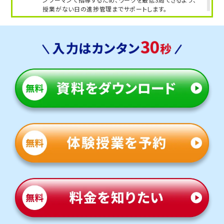
授業がない日の進捗管理までサポートします。
人気のコース
・定期テスト・内申点対策コース
・苦手科目克服コース
国分寺台中学校
トライは五井駅まで徒歩4分の立地にあり、学校と少し離
れていますが、車での通塾を選ぶご家庭も多く、安心して通
えます。
定期テスト対策
数学（教科書：啓林館）
国分寺台中では定期テストは学校ワークや教科書から多く
出題されるため、テスト前は授業でもワークを徹底的に活
用します。間違えた問題は何度も解き直し、自分の力で解
けるようになるまで丁寧に指導します。
英語（教科書：NEW HORIZON）
国分寺台中は授業で扱った文法や長文が中心となるため、
学校の授業を復習することが重要です。トライでは学校で
解けなかった問題を一つひとつ克服し、自信を持ってテスト
本番に臨めるよう指導します。