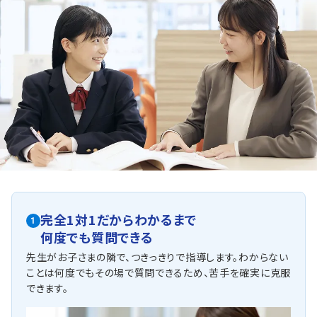
人気のコース
・数学計算・文章題マスターコース
・内申点＆入試ダブル対策コース
千種中学校
公立高校入試対策プラン、定期テスト対策プラン、英検®準
2級・3級取得プラン
国分寺台西中学校
公立高校入試対策プラン、定期テスト対策プラン、英検®準
2級・3級取得プラン
他にも以下の学校に対応しています
《公立中学校》
完全1対1だからわかるまで
1
◇市原中学校 ◇南総中学校
何度でも質問できる
◇八幡東中学校 ◇辰巳台中学校
◇三和中学校 ◇八幡中学校
先生がお子さまの隣で、つきっきりで指導します。わからない
◇双葉中学校 ◇有秋中学校
ことは何度でもその場で質問できるため、苦手を確実に克服
◇東海中学校 ◇昭和中学校
できます。
◇蔵波中学校 ◇姉崎東中学校
◇大貫中学校 ◇周西南中学校