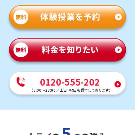
轟町中は学校で扱った問題やその類題が出題されるため、
学校の復習をすることが成績アップのポイントです。テスト
本番で確実に得点できるよう、トライでは学校の授業でわ
からなかった問題をわかるまでつきっきりでサポートしま
す。
英語（教科書：開隆堂）
轟町中は授業で扱った文法や長文が中心となるため、学校
の授業を復習することが重要です。トライでは学校で解け
なかった問題を一つひとつ克服し、自信を持ってテスト本番
に臨めるよう指導します。
人気のコース
・定期テスト・内申点対策コース
0120-555-202
・公立入試対策コース
千草台中学校
（
9:00～23:00
／
土日・祝日も受付しております
）
トライは学校から徒歩25分の立地にあるため、学校や部活
が終わってからも通塾しやすいです。
定期テスト対策
数学（教科書：啓林館）
5
千草台中では基礎的な計算問題は学校で扱った問題やそ
の類題がほとんどですが、一部応用問題も出題されます。