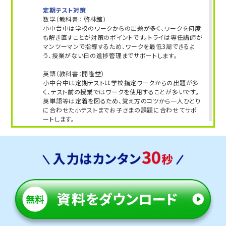
定期テスト対策
数学（教科書： 啓林館）
小中台中は学校のワークからの出題が多く、ワークを何度
も解き直すことが対策のポイントです。トライは専任講師が
マンツーマンで指導するため、ワークを最低3周できるよ
う、授業がない日の進捗管理までサポートします。
英語（教科書：開隆堂）
小中台中は定期テストは学校指定ワークからの出題が多
く、テスト前の授業ではワークを使用することが多いです。
英単語等は定着を図るため、覚え方のコツから一人ひとり
に合わせた小テストまでお子さまの課題に合わせてサポ
ートします。
人気のコース
・定期テスト・内申点対策コース
・公立入試対策コース
轟町中学校
トライは学校から徒歩20分の立地にあるため、学校や部活
が終わってからも通塾しやすいです。
定期テスト対策
数学（教科書：啓林館）