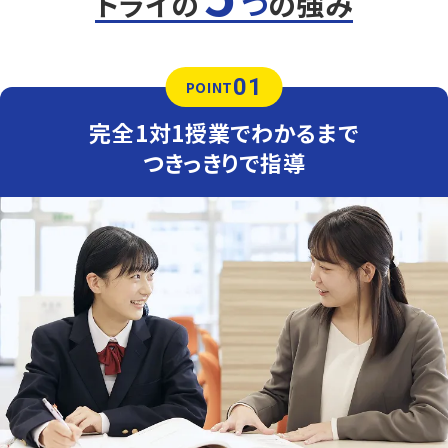
トライの
つ
の強み
時間配分が高得点のポイントになるため、テスト前には、
一人ひとりの学力・性格に合わせた、時間配分をアドバイ
スします。
01
英語（教科書：開隆堂）
POINT
千草台中の定期テストは学校ワークや教科書からの出題
が多く、トライの授業でもワークを徹底的に活用します。間
完全1対1授業でわかるまで
違えた問題は何度も解き直し、自分の力で解けるようにな
るまでつきっきりで指導します。
つきっきりで指導
人気のコース
・定期テスト・内申点対策コース
・公立入試対策コース
草野中学校
定期テスト対策、受験対策を行うにあたって、日ごろからの
学習の習慣づけを徹底的に指導します。
稲毛駅前校では、一人ひとり独自にカリキュラムを作成し、
苦手部分を集中的に指導します。
市立稲毛高校附属中学校
学校の進度に合わせながら、学習のサポートを行います。
予習型はもちろん、復習も含めトータルサポートが可能で
す。