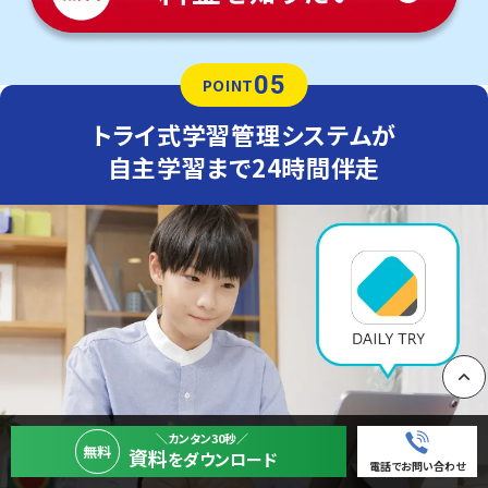
05
POINT
トライ式学習管理システムが
自主学習まで24時間伴走
PAGE
＼カンタン30秒／
無料
資料
をダウンロード
電話でお問い合わせ