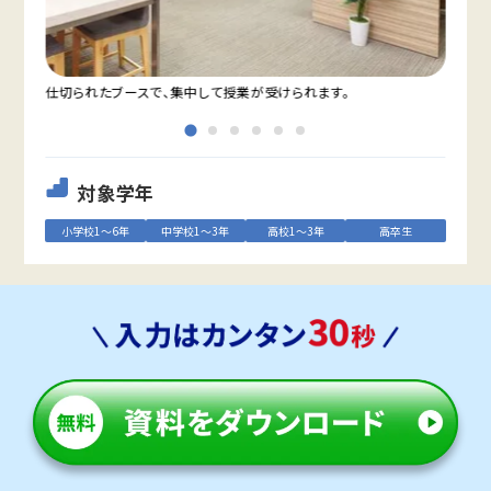
仕切られたブースで、集中して授業が受けられます。
教室
対象学年
小学校1～6年
中学校1～3年
高校1～3年
高卒生