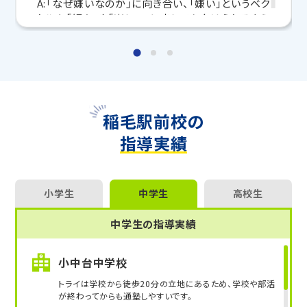
A:「なぜ嫌いなのか」に向き合い、「嫌い」というベク
いつでも受付中です。
トルを「好き」や「楽しい」に少しでも向けられるよう
こちら
お問い合わせは→
にしたいです。
教室長兼教育プランナー 松下 瑞希
Q:勉強の知識以外に生徒に教えられることは何で
すか？
A:勉強法の提案や、将来についての相談など。
稲毛駅前校の
Q:これからトライで頑張る皆さんに一言お願いしま
指導実績
す。
A:目標に向かって一緒に頑張っていきましょう！
小学生
中学生
高校生
中学生の指導実績
小中台中学校
トライは学校から徒歩20分の立地にあるため、学校や部活
が終わってからも通塾しやすいです。