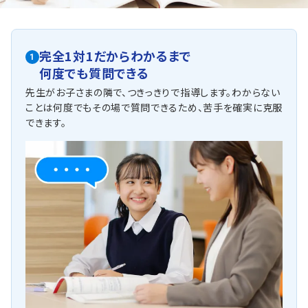
他にも以下の学校に対応しています
《公立一貫校》
市立稲毛高校附属中学校
完全1対1だからわかるまで
1
何度でも質問できる
《公立校》
千葉大学教育学部附属中学校、緑が丘中学校、花園中学校、朝日
先生がお子さまの隣で、つきっきりで指導します。わからない
ヶ丘中学校、さつきが丘中学校、都賀中学校、緑町中学校
ことは何度でもその場で質問できるため、苦手を確実に克服
できます。
他