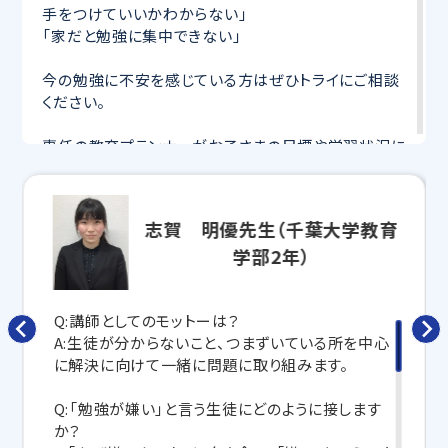
手をつけていいかわからない」
「家だと勉強に集中できない」
今の勉強に不安を感じている方はぜひトライにご相談
ください。
専任の教育プランナーがお子さまの目標や学習状況に
合わせて
オーダーメイドでカリキュラムを作成
します。
完全マンツーマン
で自分に合った講師がわかるまで丁
寧に教えてくれるから、効率良く成績アップを目指せま
志賀 明優先生（千葉大学教育
す！
学部2年）
さらに、授業日以外も利用できる
「自習スペース」
や主
要科目の対策ができる
「トライ式 AI教材」
などを活用
して、授業以外でも勉強する習慣がつくようにサポート
Q:講師としてのモットーは？
します。
A:生徒が分からないこと、つまずいている所を中心
に解決に向けて一緒に問題に取り組みます。
トライで一緒に、今までで一番成長できる夏にしよ
う！
Q:「勉強が嫌い」と言う生徒にどのように接します
か？
マンツーマンの無料体験授業、学習相談、教室見学は