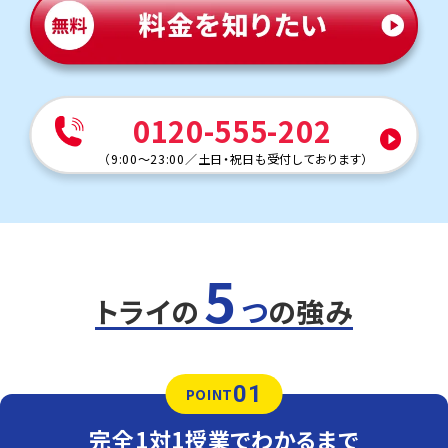
◇市立稲毛国際中等教育学校
《私立一貫校》
◇東邦大学付属東邦中学校 ◇昭和学院秀英中学校 ◇国府台
女子学院中学部 ◇千葉日本大学第一中学校 ◇八千代松陰中
学校 ◇江戸川女子中学校 ◇志学館中等部 ◇東海大学付属
浦安中学校 ◇専修大学松戸中学校 ◇暁星国際中学校 ◇足
0120-555-202
立学園中学校 ◇成田高等学校付属中学校 他
（
9:00～23:00
／
土日・祝日も受付しております
）
《公立中学校》
◇千葉大学教育学部附属中学校 ◇末広中学校 ◇幸町第二中
学校 ◇八幡中学校 ◇川戸中学校 ◇星久喜中学校 ◇有吉
中学校 ◇葛城中学校 ◇泉谷中学校 ◇大椎中学校 ◇越智
中学校 ◇湿津中学校 ◇八幡中学校 ◇五井中学校 他
5
トライの
つ
の強み
01
POINT
完全1対1授業でわかるまで