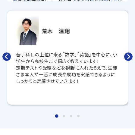
専任の教育プランナーがお子さまの目標や学習状況に
合わせて
オーダーメイドでカリキュラムを作成
します。
完全マンツーマン
で自分に合った講師がわかるまで丁
寧に教えてくれるから、効率良く成績アップを目指せま
す！
荒木 温翔
さらに、授業日以外も利用できる
「自習スペース」
や主
要科目の対策ができる
「トライ式 AI教材」
などを活用
して、授業以外でも勉強する習慣がつくようにサポート
苦手科目の上位に来る「数学」「英語」を中心に、小
します。
学生から高校生まで幅広く教えています！
定期テストや受験などを視野に入れたうえで、生徒
トライで一緒に、今までで一番成長できる夏にしよ
さま本人が一番に成長や成功を実感できるように
う！
しっかりと定着させていきます！
マンツーマンの無料体験授業、学習相談、教室見学は
いつでも受付中です。
こちら
お問い合わせは→
教室長兼教育プランナー 高橋 久和