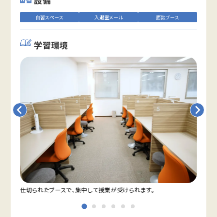
設備
自習スペース
入退室メール
面談ブース
学習環境
仕切られたブースで、集中して授業が受けられます。
ビル