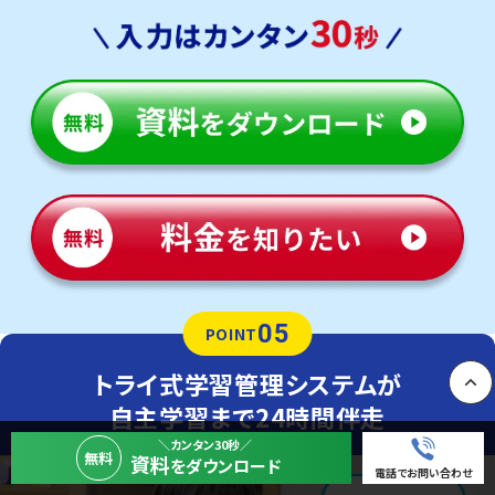
05
POINT
トライ式学習管理システムが
自主学習まで24時間伴走
PAGE
＼カンタン30秒／
無料
資料
をダウンロード
電話でお問い合わせ