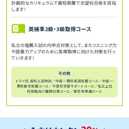
計画的なカリキュラムで最短距離で志望校合格を目指
します！
英検準2級・3級取得コース
私立の推薦入試の内申点対策として、またリスニング力
や語彙力アップのために英検取得に向けた対策を行っ
ていきます！
その他
トライ式 高校入試特訓／中高一貫校英語克服コース／中高一
貫校数学克服コース／不登校学習サポートコース／私立上位
校受験向け難問対策コース／新学年準備コース