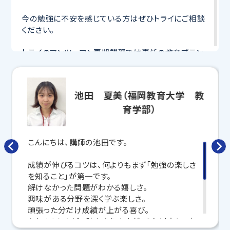
今の勉強に不安を感じている方はぜひトライにご相談
ください。
トライのマンツーマン夏期講習では専任の教育プラン
ナーが目標や学習状況に合わせて
オーダーメイドでカ
リキュラムを作成
。
お子さまにぴったりの講師
が完全マンツーマン授業で
池田 夏美（福岡教育大学 教
わかるまで丁寧に教えてくれるから、この夏で成績アッ
育学部）
プを目指せます！
さらに、授業日以外も利用できる
「自習スペース」
や主
こんにちは、講師の池田です。
要科目の対策ができる
「トライ式 AI教材」
などを活用
して、授業以外でも勉強する習慣がつくようにサポート
成績が伸びるコツは、何よりもまず「勉強の楽しさ
します！
を知ること」が第一です。
解けなかった問題がわかる嬉しさ。
この夏、本気で成績を上げるならトライ！
興味がある分野を深く学ぶ楽しさ。
頑張った分だけ成績が上がる喜び。
無料学習相談のお申し込みはこちら
もちろんしんどい時もありますが、それ以上に、実