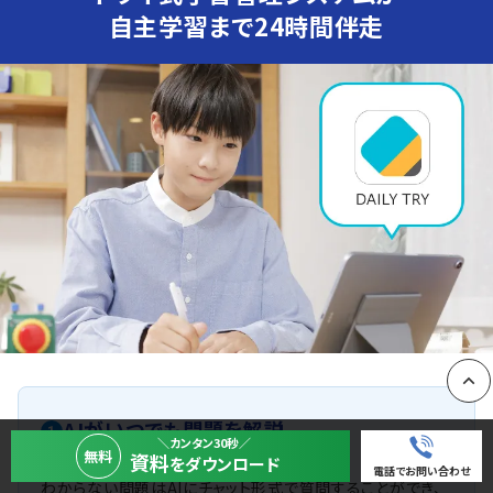
自主学習まで24時間伴走
PAGE
AIがいつでも問題を解説、
1
＼カンタン30秒／
学習を24時間サポート
無料
資料
をダウンロード
電話でお問い合わせ
わからない問題はAIにチャット形式で質問することができ、