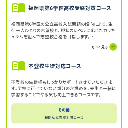
福岡県第6学区高校受験対策コース
福岡県第6学区の公立高校入試問題の傾向により、生
徒一人ひとりの志望校と、現状のレベルに応じたカリキ
ュラムを組んで志望校合格を目指します。
今まで蓄積されたノウハウにより、過去の問題傾向・対
もっと見る
策などを踏まえ、基礎問題から応用問題まで対応でき
る力をつけていくコースです。
不登校生徒対応コース
不登校の生徒様もしっかりサポートさせていただきま
す。学校に行けていない部分の穴埋めを、先生と一緒に
学習することでやる気も向上できるコースです。
その他
難関私立高校対策コース