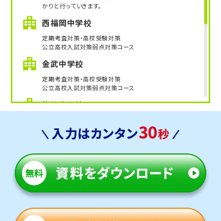
久留米大附設中、福岡大附属大濠中、西南学院中、早
かりと行っていきます。
稲田佐賀中、福岡教育大附属福岡中、福岡教育大附属
西福岡中学校
小倉中、福岡教育大附属久留米中、明治学園中、小倉
定期考査対策・高校受験対策
日新館中、上智福岡中、筑紫女学園中、東福岡自彊館
公立高校入試対策弱点対策コース
中 他多数
金武中学校
第一志望校合格を目指すなら、受験に強いトライに
定期考査対策・高校受験対策
お任せください！
公立高校入試対策弱点対策コース
梅林中学校
※模試受講生を除くトライ生徒の合格実績の一部。
定期考査対策・高校受験対策
教室長兼教育プランナー 沓掛 希美
公立高校入試対策弱点対策コース
原中学校
定期考査対策・高校受験対策
公立高校入試対策弱点対策コース
他にも以下の学校に対応しています
原中央中学校・早良中学校・壱岐中学校
壱岐丘中学校・雙葉中学校