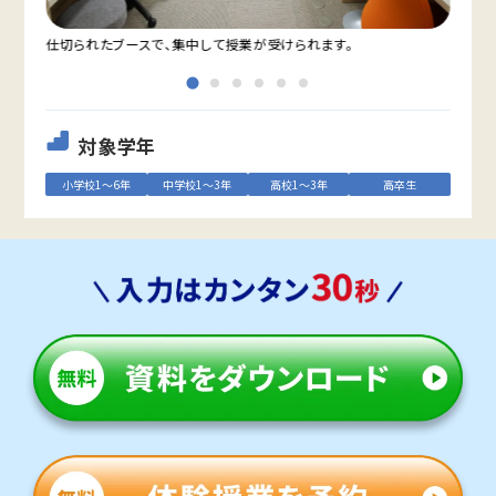
仕切られたブースで、集中して授業が受けられます。
教室
対象学年
小学校1～6年
中学校1～3年
高校1～3年
高卒生