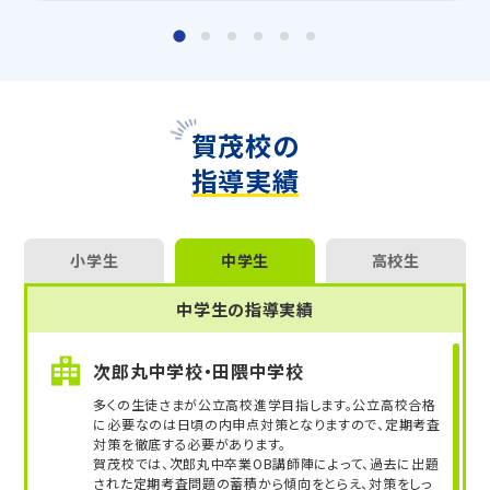
は楽しいことも沢山あるのが勉強です！
◆ 2026年度入試 合格実績 ◆
ぜひトライ賀茂校で勉強の楽しさを実感してくださ
福岡県内のトライのマンツーマン授業で、多くの生徒さ
い！
まが合格を勝ちとっています。
【大学受験】
賀茂校の
大阪大、九州大、広島大、熊本大、九州工業大、北九州
指導実績
市立大、福岡女子大、福岡教育大、早稲田大、慶應義
塾大、上智大、明治大、青山学院大、立教大、同志社
大、立命館大、関西学院大、関西大、西南学院大、福岡
大 他多数
小学生
中学生
高校生
【高校受験】
中学生の指導実績
小倉高、東筑高、修猷館高、福岡高、筑紫丘高、明善
高、八女高、伝習館高、三池高、城南高、筑前高、香住
次郎丸中学校・田隈中学校
丘高、新宮高、春日高、福岡中央高、筑紫中央高、福岡
大附属大濠高、西南学院高、敬愛高、筑紫女学園高、
多くの生徒さまが公立高校進学目指します。公立高校合格
に必要なのは日頃の内申点対策となりますので、定期考査
福岡舞鶴高、筑陽学園高 他多数
対策を徹底する必要があります。
賀茂校では、次郎丸中卒業OB講師陣によって、過去に出題
【中学受験】
された定期考査問題の蓄積から傾向をとらえ、対策をしっ