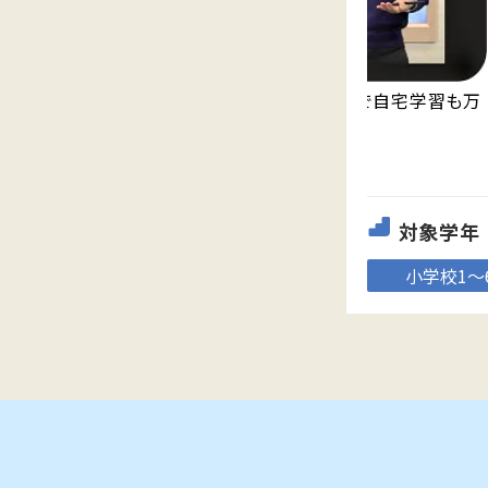
永久無料の映像授業「Try IT」が見放題で自宅学習も万
全。
対象学年
小学校1～