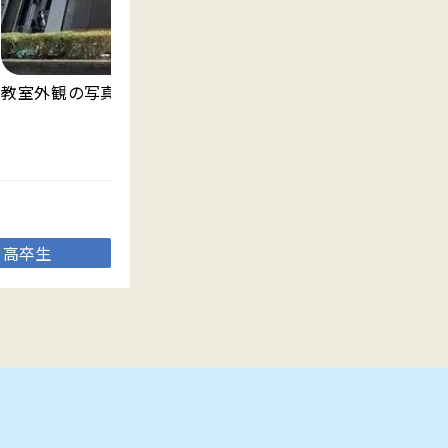
明
教室外観の写真です。
ま
高卒生