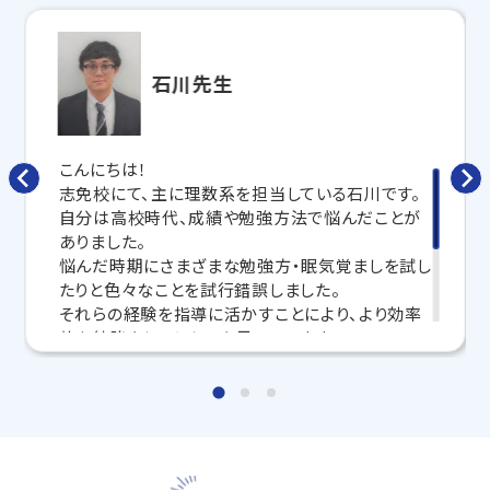
合わせて
オーダーメイドでカリキュラムを作成
します。
完全マンツーマン
で自分に合った講師がわかるまで丁
寧に教えてくれるから、効率良く成績アップを目指せま
す！
石川先生
さらに、授業日以外も利用できる
「自習スペース」
や主
要科目の対策ができる
「トライ式 AI教材」
などを活用
して、授業以外でも勉強する習慣がつくようにサポート
こんにちは！
します。
志免校にて、主に理数系を担当している石川です。
自分は高校時代、成績や勉強方法で悩んだことが
トライで一緒に、今までで一番成長できる夏にしよ
ありました。
う！
悩んだ時期にさまざまな勉強方・眠気覚ましを試し
たりと色々なことを試行錯誤しました。
マンツーマンの無料体験授業、学習相談、教室見学は
それらの経験を指導に活かすことにより、より効率
いつでも受付中です。
的な勉強をしてほしいと思っています。
こちら
お問い合わせは→
勉強だけでなく部活や私生活も充実させましょ
う！
◆ 2026年度入試 合格実績 ◆
一緒に悩んで自分なりのやり方を見つけていきまし
福岡県内のトライのマンツーマン授業で、多くの生徒さ
ょう。
まが合格を勝ちとっています。