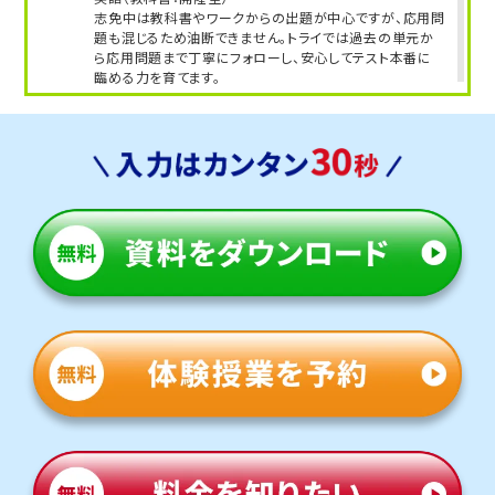
志免中は教科書やワークからの出題が中心ですが、応用問
第一志望校合格を目指すなら、受験に強いトライに
題も混じるため油断できません。トライでは過去の単元か
お任せください！
ら応用問題まで丁寧にフォローし、安心してテスト本番に
臨める力を育てます。
※模試受講生を除くトライ生徒の合格実績の一部。
人気のコース
・定期テスト・内申点対策コース
・公立入試対策コース
教室長兼教育プランナー 久野 貴嗣
志免東中学校
トライは学校から約20分の立地にあり、アクセスがよいで
す。授業がない日も自習のために通塾する生徒さまも多く
います。
定期テスト対策
数学（教科書：東京書籍）
志免東中は教科書やワークからの出題が中心ですが、応用
問題も混じるため油断できません。トライでは基礎から応
用まで丁寧にフォローし、安心してテスト本番に臨める力
を育てます。
英語（教科書：開隆堂）
志免東中は教科書やワークからの出題が中心ですが、応用
問題も混じるため油断できません。トライでは基礎から応