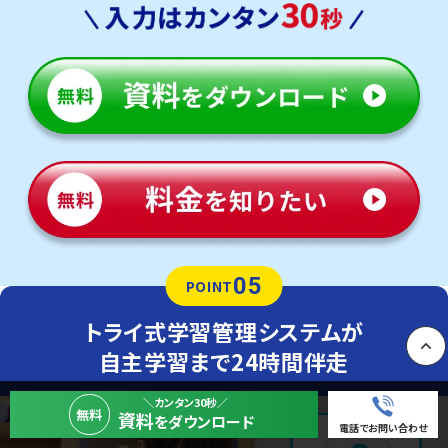
05
POINT
トライ式学習管理システムが
自主学習まで24時間伴走
PAGE
＼カンタン30秒／
無料
資料
をダウンロード
電話でお問い合わせ