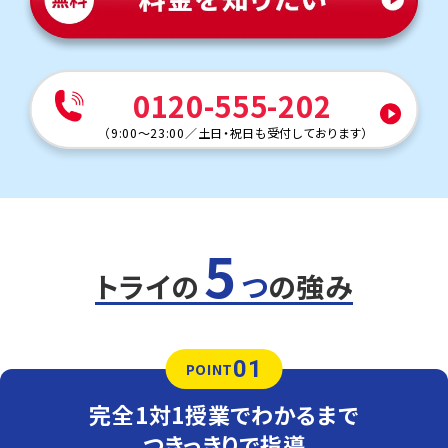
用まで丁寧にフォローし、安心してテスト本番に臨める力
を育てます。
人気のコース
・定期テスト・苦手科目克服コース
0120-555-202
・公立入試対策コース
須恵中学校
（
9:00～23:00
／
土日・祝日も受付しております
）
トライは学校から約車で15分の立地にあり、学校と少し離
れていますが、車での通塾を選ぶご家庭も多く、安心して通
えます。
定期テスト対策
5
数学（教科書：東京書籍）
須恵中は学校指定のワークからの出題が多いため、ワーク
トライの
つ
の強み
を繰り返し解くことがテスト対策のポイントです。最低3周
はワークを解けるよう、授業がない日の宿題管理まで、トラ
イがサポートします。
01
英語（教科書：開隆堂）
POINT
須恵中は基礎問題も応用問題も学校指定のワークからの
出題が多いです。トライは指定の教材がないため、学校の
完全1対1授業でわかるまで
教材も使用可能。多くの生徒さまがワークを使って授業を
受けています。
つきっきりで指導