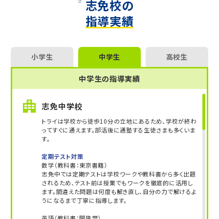
志免校の
【大学受験】
大阪大、九州大、広島大、熊本大、九州工業大、北九州
指導実績
市立大、福岡女子大、福岡教育大、早稲田大、慶應義
塾大、上智大、明治大、青山学院大、立教大、同志社
大、立命館大、関西学院大、関西大、西南学院大、福岡
大 他多数
小学生
中学生
高校生
【高校受験】
中学生の指導実績
小倉高、東筑高、修猷館高、福岡高、筑紫丘高、明善
高、八女高、伝習館高、三池高、城南高、筑前高、香住
志免中学校
丘高、新宮高、春日高、福岡中央高、筑紫中央高、福岡
トライは学校から徒歩10分の立地にあるため、学校が終わ
大附属大濠高、西南学院高、敬愛高、筑紫女学園高、
ってすぐに通えます。部活後に通塾する生徒さまも多くいま
福岡舞鶴高、筑陽学園高 他多数
す。
【中学受験】
定期テスト対策
数学（教科書：東京書籍）
久留米大附設中、福岡大附属大濠中、西南学院中、早
志免中では定期テストは学校ワークや教科書から多く出題
稲田佐賀中、福岡教育大附属福岡中、福岡教育大附属
されるため、テスト前は授業でもワークを徹底的に活用し
小倉中、福岡教育大附属久留米中、明治学園中、小倉
ます。間違えた問題は何度も解き直し、自分の力で解けるよ
日新館中、上智福岡中、筑紫女学園中、東福岡自彊館
うになるまで丁寧に指導します。
中 他多数
英語（教科書：開隆堂）