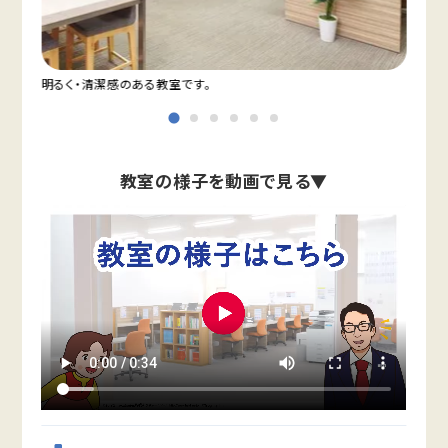
明るく・清潔感のある教室です。
自習
教室の様子を動画で見る▼