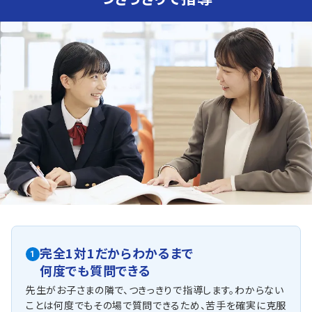
人気のコース
県立高校受験・定期テスト対策コース
私立高校受験対策コース
さかのぼり学習コース
席田中学校
部活動が盛んな中学校です。部活と勉強を両立させるため
には、短い時間で効率よく勉強できる環境を整えることが
必要です。
個別教室のトライ志免校では、部活との両立を可能にする
短時間で密度の濃い授業を行っています。
他にも以下の学校に対応しています
須恵東中学校・宇美中学校、宇美南中学校など
完全1対1だからわかるまで
1
何度でも質問できる
先生がお子さまの隣で、つきっきりで指導します。わからない
ことは何度でもその場で質問できるため、苦手を確実に克服