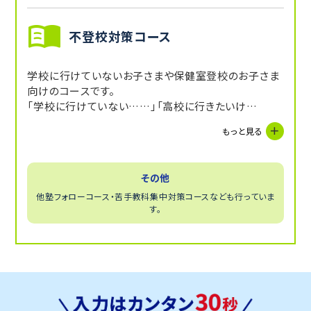
不登校対策コース
学校に行けていないお子さまや保健室登校のお子さま
向けのコースです。
「学校に行けていない……」「高校に行きたいけ
ど……」などご不安をお持ちの方はぜひお声掛けくださ
もっと見る
い。お子さまの現状に合わせたカリキュラムで定期テス
トや受験に向けた対策だけでなく、過年の復習まで含
めた対応が可能です。
その他
他塾フォローコース・苦手教科集中対策コースなども行っていま
す。