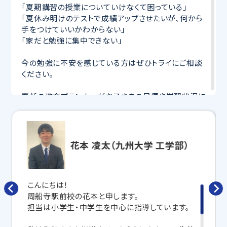
「夏期講習の授業についていけなくて困っている」
「夏休み明けのテストで成績アップさせたいが、何から
手をつけていいかわからない」
「家だと勉強に集中できない」
今の勉強に不安を感じている方はぜひトライにご相談
ください。
専任の教育プランナーがお子さまの目標や学習状況に
合わせて
オーダーメイドでカリキュラムを作成
します。
完全マンツーマン
で自分に合った講師がわかるまで丁
寧に教えてくれるから、効率良く成績アップを目指せま
す！
花本 凌太（九州大学 工学部）
さらに、授業日以外も利用できる
「自習スペース」
や主
要科目の対策ができる
「トライ式 AI教材」
などを活用
して、授業以外でも勉強する習慣がつくようにサポート
こんにちは！
します。
周船寺駅前校の花本と申します。
担当は小学生・中学生を中心に指導しています。
トライで一緒に、今までで一番成長できる夏にしよ
う！