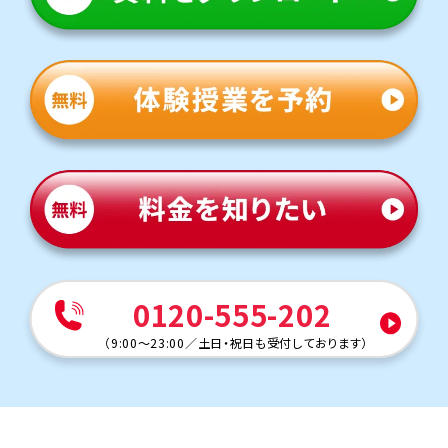
の出題が多いです。トライでは学校の教材も使用可能。多く
※模試受講生を除くトライ生徒の合格実績の一部。
の生徒さまが学校指定のワークを使って授業を受けていま
す。
教室長兼教育プランナー 村上 亮太
定期テスト対策
数学（教科書：啓林館）
前原東中は基礎問題も応用問題も学校指定のワークから
の出題が多いです。トライは指定の教材がないため、学校
の教材も使用可能。多くの生徒さまがワークを使って授業
を受けています。
英語（教科書：東京書籍）
前原東中は基礎問題も応用問題も学校指定のワークから
の出題が多いです。トライでは学校の教材も使用可能。多く
の生徒さまが学校指定のワークを使って授業を受けていま
す。
0120-555-202
人気のコース
定期テスト・内申点対策コース
（
9:00～23:00
／
土日・祝日も受付しております
）
公立高校入試対策コース
前原西中学校
トライは学校から約20分の立地にあり、学校と少し離れて
いますが、車での通塾を選ぶご家庭も多く、安心して通えま
す。