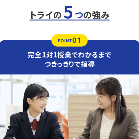
5
定期テスト対策
トライの
つ
の強み
数学（教科書：啓林館）
前原西中は学校指定のワークからの出題が多いため、ワー
クを繰り返し解くことがテスト対策のポイントです。最低3
周はワークを解けるよう、授業がない日の宿題管理まで、ト
01
ライがサポートします。
POINT
英語（教科書：東京書籍）
完全1対1授業でわかるまで
前原西中は学校のワークからの出題が多く、ワークを何度
も解き直すことが対策のポイントです。トライは専任講師が
つきっきりで指導
マンツーマンで指導するため、ワークを最低3周できるよ
う、授業がない日の進捗管理までサポートします。
人気のコース
苦手科目克服コース
公立入試対策コース
他にも以下の学校に対応しています
筑紫女学園中学校、玄洋中学校、舞鶴誠和中学校、早稲田佐賀中
学校