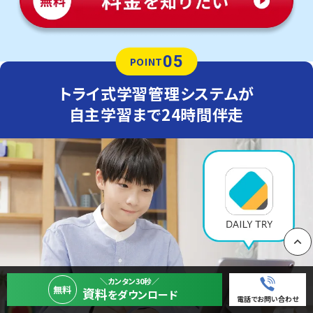
05
POINT
トライ式学習管理システムが
自主学習まで24時間伴走
PAGE
＼カンタン30秒／
無料
資料
をダウンロード
電話でお問い合わせ