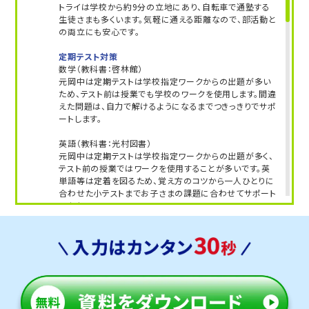
トライは学校から約9分の立地にあり、自転車で通塾する
属橘高、静岡北高、浜松北高、浜松市立高、浜松西高、
生徒さまも多くいます。気軽に通える距離なので、部活動と
浜松南高、磐田南高、掛川西高、袋井高、掛川東高、磐
の両立にも安心です。
田西高、藤枝東高、焼津中央高、科学技術高、島田高、
浜松日体高、浜松学芸高、浜松聖星高、磐田東高、常
定期テスト対策
葉附属菊川高、沼津東高、富士高、韮山高、三島北高、
数学（教科書：啓林館）
元岡中は定期テストは学校指定ワークからの出題が多い
伊豆中央高、御殿場南高、日大三島高、加藤学園暁秀
ため、テスト前は授業でも学校のワークを使用します。間違
高、御殿場西高、桐陽高 他多数
えた問題は、自力で解けるようになるまでつきっきりでサポ
ートします。
【中学受験】
英語（教科書：光村図書）
静岡大附属静岡中、静岡聖光学院中、清水南高中等
元岡中は定期テストは学校指定ワークからの出題が多く、
部、静岡雙葉中、東海大付属静岡翔洋高中等部、静岡
テスト前の授業ではワークを使用することが多いです。英
学園中、静岡英和女学院中、県立浜松西高中等部、浜
単語等は定着を図るため、覚え方のコツから一人ひとりに
松日体中、浜松学芸中、聖隷クリストファー中、浜松開
合わせた小テストまでお子さまの課題に合わせてサポート
します。
誠館中、浜松修学舎中、西遠女子学園中、磐田東中、
加藤学園暁秀中、沼津高中等部、不二聖心女学院中、
人気のコース
日大三島中等部、星陵中
定期テスト・内申点対策コース
公立入試対策コース
第一志望校合格を目指すなら、受験に強いトライに
前原東中学校
お任せください！
前原東中は基礎問題も応用問題も学校指定のワークから