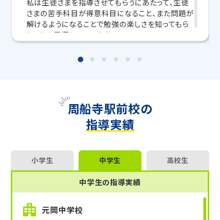
私は生徒さまを指導させてもらうにあたって、生徒
さまの苦手科目が得意科目になること、また問題が
マンツーマンの無料体験授業、学習相談、教室見学は
解けるようになることで勉強の楽しさを知ってもら
いつでも受付中です。
うことを目標としています。
こちら
お問い合わせは→
そのためにはまず苦手科目を好きになることが大
切です。
◆ 2026年度入試 合格実績 ◆
静岡県内のトライのマンツーマン授業で、多くの生徒さ
わからない問題にも立ち向かい、共に成長していき
まが合格を勝ちとっています。
ましょう。
困ったことがあれば勉強面以外でも何でも相談し
周船寺駅前校の
【大学受験】
てください！
浜松医科大、静岡大、静岡県立大、静岡文化芸術大、
指導実績
名古屋大、名古屋市立大、愛知教育大、信州大、千葉
大、早稲田大、東京理科大、明治大、青山学院大、中央
大、法政大、関西大、関西学院大、同志社大、立命館
大、南山大、名城大、愛知大、愛知工業大、名古屋外国
小学生
中学生
高校生
語大、常葉大 他多数
中学生の指導実績
【高校受験】
静岡高、清水東高、静岡東高、静岡市立高、静岡城北
元岡中学校
高、清水南高、静岡学園高、静岡サレジオ高、常葉大附