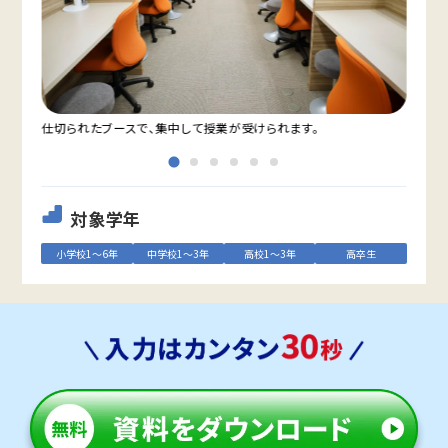
仕切られたブースで、集中して授業が受けられます。
教室
対象学年
小学校1～6年
中学校1～3年
高校1～3年
高卒生