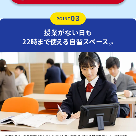
03
POINT
授業がない日も
22時まで使える自習スペース
※