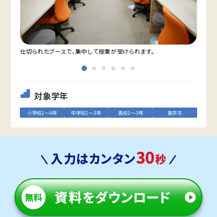
仕切られたブースで、集中して授業が受けられます。
教室
対象学年
小学校1～6年
中学校1～3年
高校1～3年
高卒生