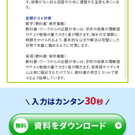
す。授業がない日も自習のために通塾する生徒も多くいま
す。
定期テスト対策
数学（教科書：東京書籍）
教科書・ワークからの出題が多い分、学校の授業の理解度
やテスト勉強の量で大きく差が開きます。後半の文章題に
時間をかけられるよう、基本的な公式や解法は完璧にした
状態で本番に臨めるように対策します。
英語（教科書：東京書籍）
教科書・ワークからの出題が多い分、学校の授業の理解度
やテスト勉強の量で大きく差が開きます。英単語やイディオ
ムは単に暗記するだけでなく、教科書の例文とセットで覚
えるよう指導しています。
人気のコース
①定期テスト対策コース
②県立高校入試対策コース
郡山第四中学校
トライは学校から約10分の立地にあり、アクセスがよいで
す。授業がない日も自習のために通塾する生徒も多くいま
す。