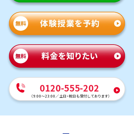
定期テスト対策
数学（教科書：東京書籍）
教科書・ワークからの出題が多い分、学校の授業の理解度
やテスト勉強の量で大きく差が開きます。後半の文章題に
時間をかけられるよう、基本的な公式や解法は完璧にした
状態で本番に臨めるように対策します。
英語（教科書：東京書籍）
教科書・ワークからの出題が多い分、学校の授業の理解度
やテスト勉強の量で大きく差が開きます。英単語やイディオ
ムは単に暗記するだけでなく、教科書の例文とセットで覚
えるよう指導しています。
人気のコース
①定期テスト対策コース
0120-555-202
②県立高校入試対策コース
小原田中学校
（
9:00～23:00
／
土日・祝日も受付しております
）
トライは学校から約10分の立地にあり、アクセスがよいで
す。授業がない日も自習のために通塾する生徒も多くいま
す。
定期テスト対策
数学（教科書：東京書籍）