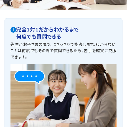
郡山駅から少し離れていますが、多くの生徒さまの対応実
績があります。
高校入試に向けた内申点確保のため、定期テストで点数を
取るための対策を中心に行っています。
5教科のサポート、出題頻度の高い問題の解説など幅広く
行います。
完全1対1だからわかるまで
1
他にも以下の学校に対応しています
何度でも質問できる
<公立高校前期選抜受験対策コース>
先生がお子さまの隣で、つきっきりで指導します。わからない
「数学は得意だけど英語は苦手」それでも集団塾では総合点でク
ことは何度でもその場で質問できるため、苦手を確実に克服
ラスが決まるため、「英語はちょうどいいけれど数学は簡単すぎる」
できます。
といったこともしばしばあります。
マンツーマンだからこそ、科目ごとのレベル調整も可能です。
岩江中学校・高瀬中学校・郡山第七中学校・郡山第一中学校・郡山
第六中学校・行健中学校・明健中学校・安積第二中学校・日和田中
学校・喜久田中学校・大槻中学校・守山中学校・長沼中学校・二瀬
中学校・西田中学校・仁井田中学校・常葉中学校・三穂田中学校・
須賀川第二中学校・船引中学校・郡山ザベリオ学園中学校・石川
義塾中学校・小野中学校・三春中学校・富岡第一中学校・矢吹中学
校・猪苗代中学校・福島成蹊中学校