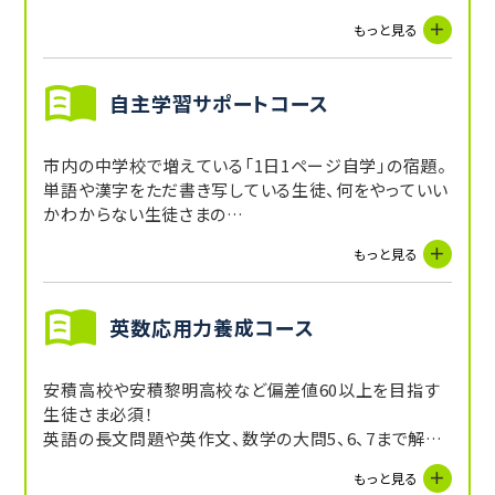
にしていきます。
もっと見る
自主学習サポートコース
市内の中学校で増えている「1日1ページ自学」の宿題。
単語や漢字をただ書き写している生徒、何をやっていい
かわからない生徒さまの
宿題をしっかりフォローしていきます。
もっと見る
英数応用力養成コース
安積高校や安積黎明高校など偏差値60以上を目指す
生徒さま必須！
英語の長文問題や英作文、数学の大問5、6、7まで解け
る力を養成します。
もっと見る