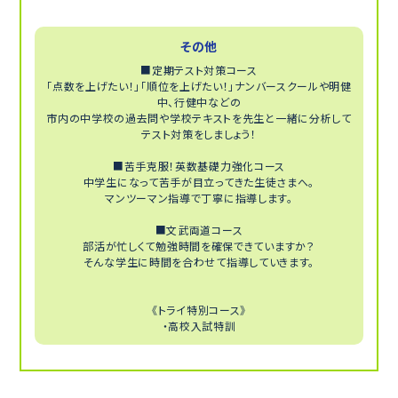
その他
■定期テスト対策コース
「点数を上げたい！」「順位を上げたい！」ナンバースクールや明健
中、行健中などの
市内の中学校の過去問や学校テキストを先生と一緒に分析して
テスト対策をしましょう！
■苦手克服！英数基礎力強化コース
中学生になって苦手が目立ってきた生徒さまへ。
マンツーマン指導で丁寧に指導します。
■文武両道コース
部活が忙しくて勉強時間を確保できていますか？
そんな学生に時間を合わせて指導していきます。
《トライ特別コース》
・高校入試特訓