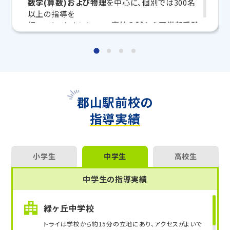
数学(算数)および物理
を中心に、個別では300名
マンツーマンの無料体験授業、学習相談、教室見学は
以上の指導を
いつでも受付中です。
行ってまいりましたので、
高校入試から医学部受験
こちら
お問い合わせは→
まで
あらゆるレベルに対応可能でございます。
教室長兼教育プランナー 遠藤 玄樹
指導の際にはこれらの経験を活かし、生徒さんに
合った学習計画を作成した上で、
生徒さんの理解度を確認しながら、自作プリントな
郡山駅前校の
ども用いて指導させていただきます。
指導実績
また、質問なども随時承っておりますので、遠慮
なくお声がけください。
どうぞよろしくお願いいたします。
小学生
中学生
高校生
中学生の指導実績
緑ヶ丘中学校
トライは学校から約15分の立地にあり、アクセスがよいで