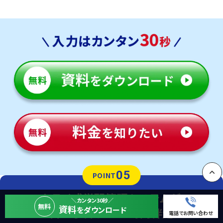
05
POINT
PAGE
トライ式学習管理システムが
＼カンタン30秒／
無料
資料
をダウンロード
自主学習まで24時間伴走
電話でお問い合わせ