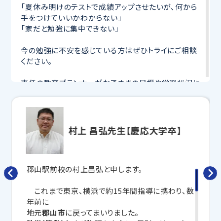
「夏休み明けのテストで成績アップさせたいが、何から
手をつけていいかわからない」
「家だと勉強に集中できない」
今の勉強に不安を感じている方はぜひトライにご相談
ください。
専任の教育プランナーがお子さまの目標や学習状況に
合わせて
オーダーメイドでカリキュラムを作成
します。
完全マンツーマン
で自分に合った講師がわかるまで丁
寧に教えてくれるから、効率良く成績アップを目指せま
す！
村上 昌弘先生【慶応大学卒】
さらに、授業日以外も利用できる
「自習スペース」
や主
要科目の対策ができる
「トライ式 AI教材」
などを活用
して、授業以外でも勉強する習慣がつくようにサポート
郡山駅前校の村上昌弘と申します。
します。
これまで東京、横浜で約15年間指導に携わり、数
トライで一緒に、今までで一番成長できる夏にしよ
年前に
う！
地元
郡山市
に戻ってまいりました。