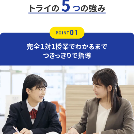
5
教科書・ワークからの出題が多い分、学校の授業の理解度
トライの
つ
の強み
やテスト勉強の量で大きく差が開きます。後半の文章題に
時間をかけられるよう、基本的な公式や解法は完璧にした
状態で本番に臨めるように対策します。
01
英語（教科書：東京書籍）
POINT
教科書・ワークからの出題が多い分、学校の授業の理解度
やテスト勉強の量で大きく差が開きます。英単語やイディオ
完全1対1授業でわかるまで
ムは単に暗記するだけでなく、教科書の例文とセットで覚
えるよう指導しています。
つきっきりで指導
人気のコース
①定期テスト対策コース
②県立高校入試対策コース
郡山第二中学校
郡山駅付近にある部活動も盛んで文武両道の中学校です。
学校の授業でサポートしきれない部分をマンツーマンでフ
ォローしていきます。
定期テストはもちろんのこと、実力テスト、高校入試などに
向けてもサポートします。
郡山第三中学校・郡山第五中学校