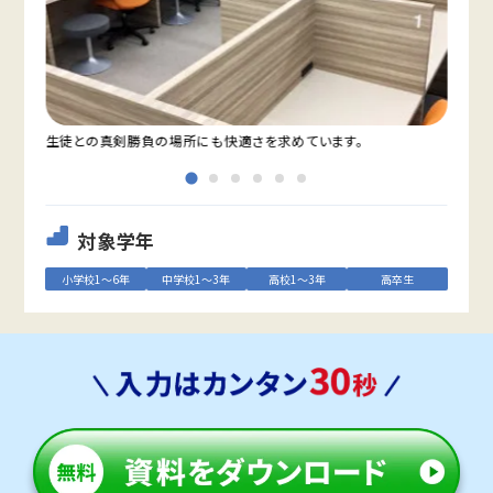
明る
生徒との真剣勝負の場所にも快適さを求めています。
対象学年
小学校1～6年
中学校1～3年
高校1～3年
高卒生