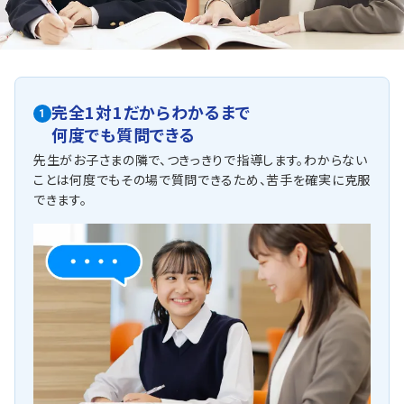
さまの学ぶ力を引き上げていきます。
城北中学校
私立中高一貫校の生徒さまも、奮闘中です。
特に数学は深堀された知識が求められ、また進度も公立に
比べ速いです。
完全1対1だからわかるまで
1
学校のフォローだけではなく、大学入試を見越した先行学
何度でも質問できる
習にもご期待ください。
先生がお子さまの隣で、つきっきりで指導します。わからない
他にも以下の学校に対応しています
ことは何度でもその場で質問できるため、苦手を確実に克服
庚午中学校、美鈴が丘中学校、五月が丘中学校、広島学院中学校、
できます。
ノートルダム清心中学校