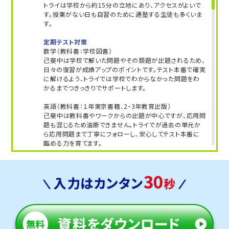
トライは学校から約15分の立地にあり、アクセスがよいで
す。授業がない日も自習のために通塾する生徒も多くいま
す。
定期テスト対策
数学（教科書：学校図書）
己斐中は学校で解いた問題やその類題が出題されるため、
日々の復習が成績アップのポイントです。テスト本番で確実
に解けるよう、トライでは学校でわからなかった問題をわ
かるまでつきっきりでサポートします。
英語（教科書：１年東京書籍、2・3年教育出版）
己斐中は教科書やワークからの出題が中心ですが、応用問
題も混じるため油断できません。トライでが過去の単元か
ら応用問題まで丁寧にフォローし、安心してテスト本番に
臨める力を育てます。
人気のコース
・定期テスト・内申点対策コース
・公立入試対策コース
・苦手科目克服コース
己斐上中学校
トライは学校から約20分の立地にあり、アクセスがよいで