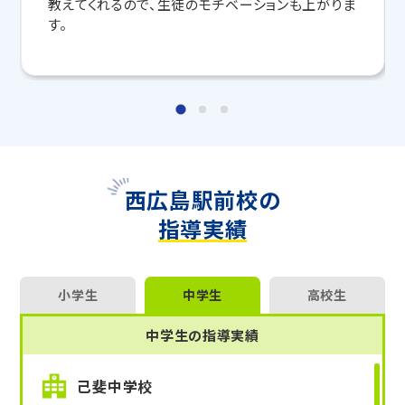
教えてくれるので、生徒のモチベーションも上がりま
す。
マンツーマンの無料体験授業、学習相談、教室見学は
いつでも受付中です。
こちら
お問い合わせは→
教室長兼教育プランナー 坪井 要
西広島駅前校の
指導実績
小学生
中学生
高校生
中学生の指導実績
己斐中学校