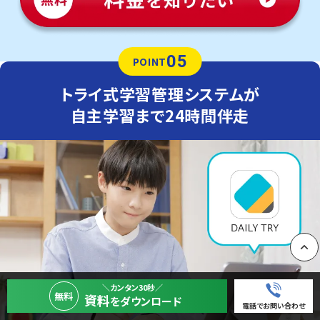
05
POINT
トライ式学習管理システムが
自主学習まで24時間伴走
PAGE
＼カンタン30秒／
無料
資料
をダウンロード
電話でお問い合わせ