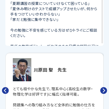
「夏期講習の授業についていけなくて困っている」
「夏休み明けのテストで成績アップさせたいが、何から
手をつけていいかわからない」
「家だと勉強に集中できない」
今の勉強に不安を感じている方はぜひトライにご相談
ください。
専任の教育プランナーがお子さまの目標や学習状況に
合わせて
オーダーメイドでカリキュラムを作成
します。
完全マンツーマン
で自分に合った講師がわかるまで丁
寧に教えてくれるから、効率良く成績アップを目指せま
す！
川原田 聖 先生
さらに、授業日以外も利用できる
「自習スペース」
や主
要科目の対策ができる
「トライ式 AI教材」
などを活用
して、授業以外でも勉強する習慣がつくようにサポート
とても穏やかな先生で、理系中心(高校生の数学・
します。
物理化学は好評です)に幅広く指導可能。
トライで一緒に、今までで一番成長できる夏にしよ
問題集への取り組み方など全体的に勉強の仕方を
う！