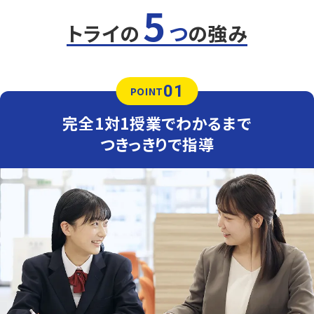
5
定期テスト対策
トライの
つ
の強み
数学（教科書：学校図書）
観音中は基礎問題も応用問題も学校指定のワークからの
出題が多いです。トライは指定の教材がないため、学校の
教材も使用可能。多くの学生がワークを使って授業を受け
01
ています。
POINT
英語（教科書：１年 東京書籍、2・3年 教育出版）
完全1対1授業でわかるまで
観音中は授業で扱った問題や類題が中心となるため、理解
を定着させることが重要です。トライでは学校で解けなか
つきっきりで指導
った問題を一つひとつ克服し、自信を持ってテスト本番に臨
めるよう指導します。
人気のコース
・定期テスト・内申点対策コース
・公立入試対策コース
・苦手科目克服コース
古田中学校
決められた授業回数の中で定期テスト・実力テスト5科目
の対策を行います。自習も学習プランのうちに組み込みま
す。
あくまでも学習の中心は生徒です。しっかり寄り添い、生徒