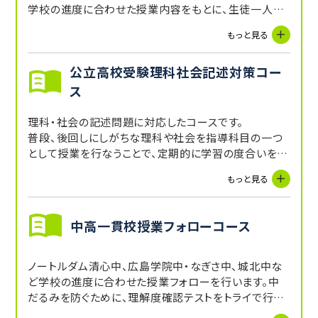
学校の進度に合わせた授業内容をもとに、生徒一人ひ
とりに合わせた指導カリキュラムを作成し、実行し修正
もっと見る
までしっかりサポートします。対応もしっかりマンツーマ
ン指導です！
公立高校受験理科社会記述対策コー
問題演習量もしっかり確保して得点アップを目指しま
す。
ス
理科・社会の記述問題に対応したコースです。
普段、後回しにしがちな理科や社会を指導科目の一つ
として授業を行なうことで、定期的に学習の度合いをチ
ェックします。基礎力養成から記述問題演習まで行いま
もっと見る
す。
中高一貫校授業フォローコース
ノートルダム清心中、広島学院中・なぎさ中、城北中な
ど学校の進度に合わせた授業フォローを行います。中
だるみを防ぐために、理解度確認テストをトライで行い、
テストの機会を増やしていきます。