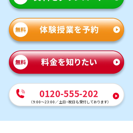
す。授業がない日も自習のために通塾する生徒も多くいま
す。
定期テスト対策
数学（教科書：学校図書）
己斐上中は学校で扱った問題やその応用がテストに出題
されることが多いため、学校の復習が得点アップのポイン
トです。トライでは「なぜその式になるか」の理解に重点を
おいて指導します。
英語（教科書：１年 東京書籍、2・3年 教育出版）
己斐上中は授業で扱った文法や長文が中心となるため、学
校の授業を復習することが重要です。トライでは学校で解
けなかった問題を一つひとつ克服し、自信を持ってテスト本
番に臨めるよう指導します。
人気のコース
0120-555-202
・定期テスト・内申点対策コース
・公立入試対策コース
（
9:00～23:00
／
土日・祝日も受付しております
）
・苦手科目克服コース
観音中学校
トライは学校から徒歩約20分の立地のため、自転車で通塾
する生徒も多くいます。気軽に通える距離なので、部活動と
の両立にも安心です。