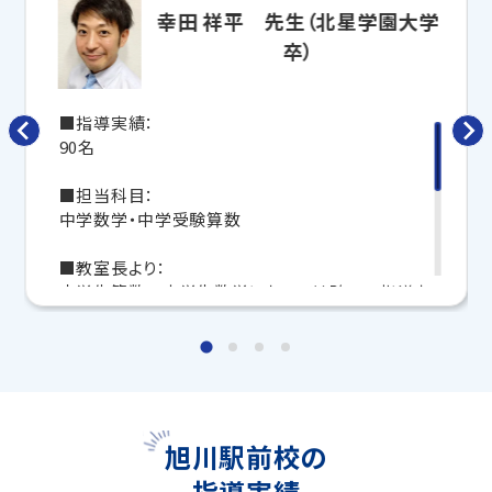
寧に教えてくれるから、効率良く成績アップを目指せま
幸田 祥平 先生（北星学園大学
す！
卒）
さらに、授業日以外も利用できる
「自習スペース」
や主
要科目の対策ができる
「トライ式 AI教材」
などを活用
して、授業以外でも勉強する習慣がつくようにサポート
■指導実績：
します。
90名
トライで一緒に、今までで一番成長できる夏にしよ
■担当科目：
う！
中学数学・中学受験算数
マンツーマンの無料体験授業、学習相談、教室見学は
■教室長より：
いつでも受付中です。
小学生算数～中学生数学においては随一の指導力
こちら
お問い合わせは→
です。
勉強だけでなく学校や生活についての悩み相談に
教室長兼教育プランナー 玉村 大輔
も
のってくれる非常に頼もしい先生です。
これまでにも成績アップをしてきた生徒さまは多く
います。
旭川駅前校の
指導実績