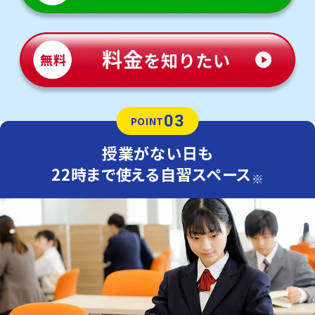
03
POINT
授業がない日も
22時まで使える自習スペース
※