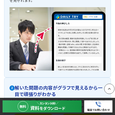
を見守れます。
解いた問題の内容がグラフで見えるから一
2
目で頑張りがわかる
PAGE
どれだけ学習に取り組んだかが、グラフで見えるから安心で
＼カンタン30秒／
無料
す。お子さまの努力の積み重ねがひと目でわかります。
資料
をダウンロード
電話でお問い合わせ