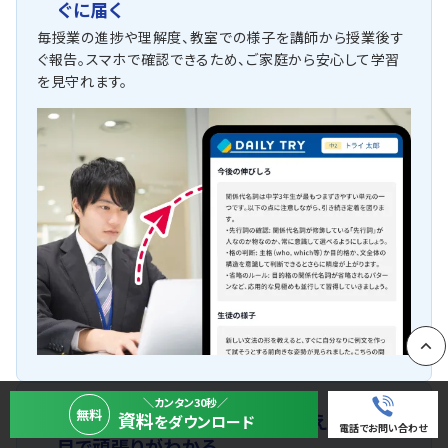
ぐに届く
毎授業の進捗や理解度、教室での様子を講師から授業後す
ぐ報告。スマホで確認できるため、ご家庭から安心して学習
を見守れます。
PAGE
＼カンタン30秒／
無料
資料
解いた問題の内容がグラフで見えるから一
をダウンロード
2
電話でお問い合わせ
目で頑張りがわかる