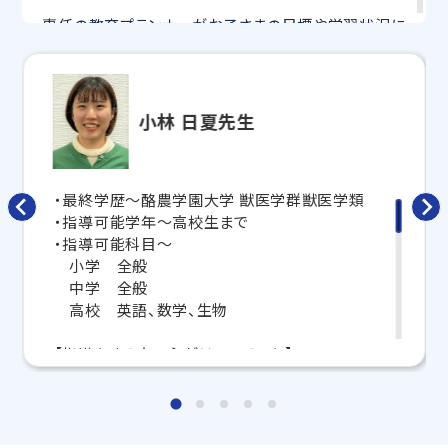
専任の教育プランナーがお子さまの目標や学習状況に
合わせて
オーダーメイドでカリキュラムを作成
します。
完全マンツーマン
で自分に合った講師がわかるまで丁
寧に教えてくれるから、効率良く成績アップを目指せま
す！
小林 日夏先生
さらに、授業日以外も利用できる
「自習スペース」
や主
要科目の対策ができる
「トライ式 AI教材」
などを活用
して、授業以外でも勉強する習慣がつくようにサポート
・最終学歴～酪農学園大学 獣医学群獣医学類
します。
・指導可能学年～高校生まで
・指導可能科目～
トライで一緒に、今までで一番成長できる夏にしよ
小学 全般
う！
中学 全般
高校 英語、数学、生物
マンツーマンの無料体験授業、学習相談、教室見学は
いつでも受付中です。
【指導をする上で心がけていること】
こちら
お問い合わせは→
定期テストや模試の日までに苦手な単元や重要な
所をやりきれるように予定を立て、
教室長兼教育プランナー 菅原 弓季子
「今日はここまで頑張ろう」と生徒さんと授業のは
じめに具体的な目標を確認してから進めるようにし