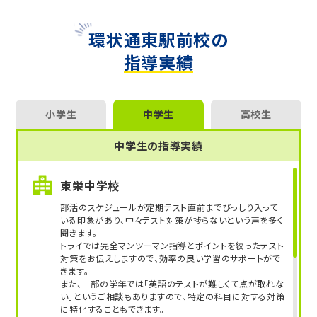
ていることです。
環状通東駅前校の
【おすすめの勉強方法】
指導実績
寝る直前に英単語などの暗記系をやって、朝起きて
すぐにそれをどれだけ覚えているかチェックする、
というのが頭に残りやすくておすすめです。
小学生
中学生
高校生
【成績ややる気アップのポイント】
なりたい職業や、行きたい学校を決めることで早め
中学生の指導実績
に自分の目標をつくり、それに向けて細かく学習計
画を立てていくのがポイントです。
もしやる気がなくなってきたら、志望校のパンフレッ
東栄中学校
トを見るなどして、モチベーションを上げるのもおす
部活のスケジュールが定期テスト直前までびっしり入って
すめです！
いる印象があり、中々テスト対策が捗らないという声を多く
聞きます。
トライでは完全マンツーマン指導とポイントを絞ったテスト
対策をお伝えしますので、効率の良い学習のサポートがで
きます。
また、一部の学年では「英語のテストが難しくて点が取れな
い」というご相談もありますので、特定の科目に対する対策
に特化することもできます。