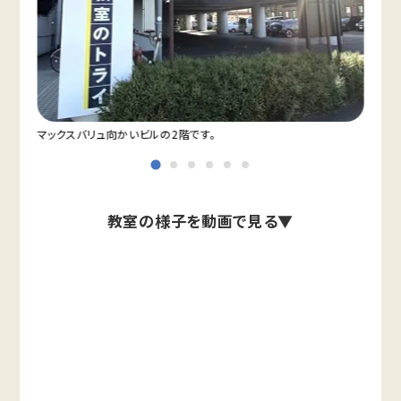
。
マックスバリュ向かいビルの2階です。
入口
教室の様子を動画で見る▼