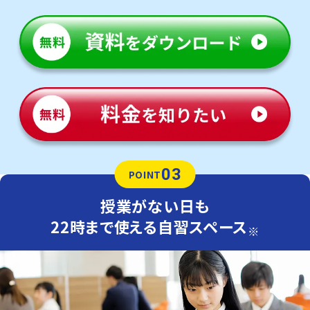
03
POINT
授業がない日も
22時まで使える自習スペース
※