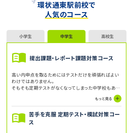
環状通東駅前校で
人気のコース
小学生
中学生
高校生
提出課題・レポート課題対策コース
高い内申点を取るためにはテストだけを頑張ればよい
わけではありません。
そもそも定期テストがなくなってしまった中学校もあり
ます。
もっと見る
トライでは完全マンツーマン指導により先生がレポート
などの書き方も指導可能です。
苦手を克服 定期テスト・模試対策コー
ス