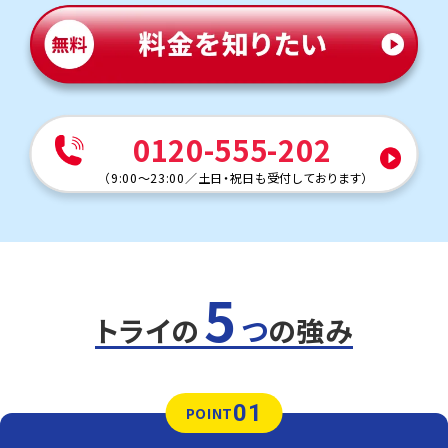
く改善されるケースが多いです。
また、大学受験準備の際に「点数が取れない」「評定が足り
ない」など、日頃の取り組みが後悔につながることもあり
ます。
完全マンツーマン指導で苦手を減らし、学校生活をより充
実させます。
他にも以下の学校に対応しています
0120-555-202
美香保中・札幌中・開成中等・教育大附属中など
（
9:00～23:00
／
土日・祝日も受付しております
）
5
トライの
つ
の強み
01
POINT