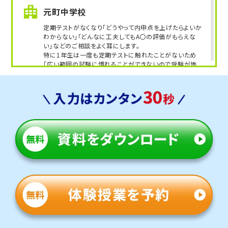
元町中学校
定期テストがなくなり「どうやって内申点を上げたらよいか
わからない」「どんなに工夫してもA〇の評価がもらえな
い」などのご相談をよく耳にします。
特に1年生は一度も定期テストに触れたことがないため
「広い範囲の試験に慣れることができないので受験が怖
い」という声もあります。
トライは完全マンツーマン指導なので、提出物や単元テス
トの内容に沿って対策をすることができます。
明園中学校
科目によって定期テストの平均点にバラつきがあるなど、
特定の科目に対するご相談を多くいただきます。
トライでは過去の単元にさかのぼって苦手を克服していく
ことで、定期テストだけでなく受験までしっかりサポートし
ます。
私立 中高一貫校
中高一貫校では高校受験への心配はありませんが、ペース
に追いつけず単元が定着する前に授業が進んでしまった
り、部活が忙しく学習が疎かになりがちです。
「苦手だな」と思うものは本質や意味を捉えることで、大き