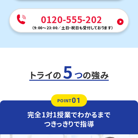
塾のない日には家庭学習で生じた疑問点を自分でまとめ
ておく力が非常に重要になります。その力を養うための具
体的な方法についても、丁寧に指導しています。
0120-555-202
他にも以下の学校に対応しています
（
9:00～23:00
／
土日・祝日も受付しております
）
明野中、啓北中、光洋中、明倫中、啓明中、立命館慶祥中
5
トライの
つ
の強み
01
POINT
完全1対1授業でわかるまで
つきっきりで指導