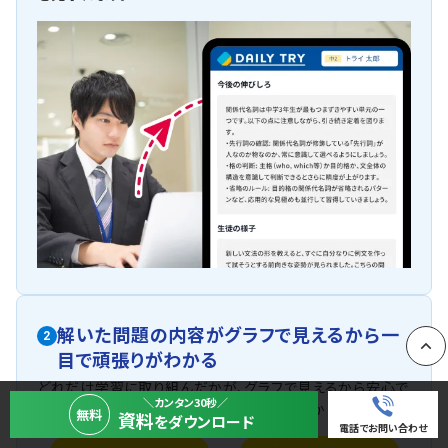
解いた問題の内容がグラフで見えるから一
2
目で頑張りがわかる
PAGE
どれだけ学習に取り組んだかが、グラフで見えるから安心で
＼カンタン30秒／
す。お子さまの努力の積み重ねがひと目でわかります。
無料
資料
をダウンロード
電話でお問い合わせ