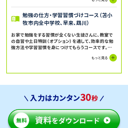
問題では苦戦するケースが多いです。夏休みなどの長
期休暇を上手く利用し、場合によっては授業数を増やし
勉強の仕方・学習習慣づけコース（苫小
て徹底的に苦手単元の克服に取り組むことが必要で
す。北海道学力コンクールや入試の過去問など、一人で
牧市内全中学校、早来、鵡川）
は解決できない問題こそ、マンツーマン授業を通して講
師と共にじっくり問題と向き合う勉強がお勧めです。ま
お家で勉強をする習慣が全くない生徒さんに、教室で
た、３年生から対策をスタートする場合はAI診断を用い
の自習や土日特訓（オプション）を通して、効率的な勉
て、効率的に苦手箇所の対策を行います。
強方法や学習習慣を身につけてもらうコースです。
教室には常時教室長やスタッフ・講師が在中のため、
もっと見る
集中力の無い生徒への声掛けや正しい勉強方法を指
導することができます。「塾に行くのが楽しい」という動
機付けからスタートし、少しずつ勉強をすることが当た
り前になることを目指します。とはいえ、３年生からは本
格的に入試対策が必要となってくるため、勉強の習慣
がない生徒さんは１・２年生の内にきっかけを作ること
が重要です。