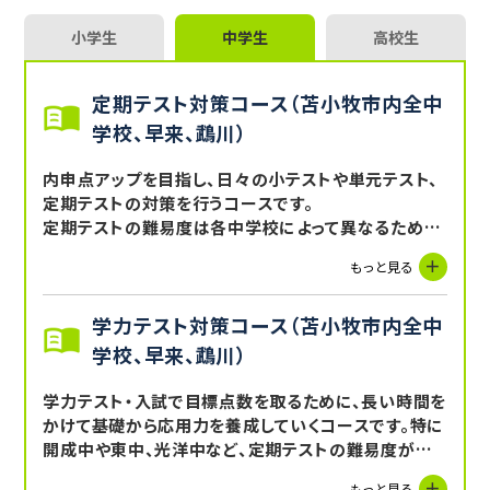
小学生
中学生
高校生
定期テスト対策コース（苫小牧市内全中
学校、早来、鵡川）
内申点アップを目指し、日々の小テストや単元テスト、
定期テストの対策を行うコースです。
定期テストの難易度は各中学校によって異なるため、
使用する教材や学習方法は一人ひとり変わってきます。
もっと見る
例えば、和光中や青翔中の定期テストは比較的難易度
が高く、学校のワークを何周も解き直すという単純な勉
学力テスト対策コース（苫小牧市内全中
強方法では点数が取れません。数学では計算スピード
や初見の問題に対応する思考力が問われます。塾のテ
学校、早来、鵡川）
キストを併用することで問題数をこなし、講師と共に多
様な問題に取り組むことで応用力を身につけます。
学力テスト・入試で目標点数を取るために、長い時間を
かけて基礎から応用力を養成していくコースです。特に
開成中や東中、光洋中など、定期テストの難易度が比
較的低めな中学校の場合、学力テストや入試レベルの
もっと見る