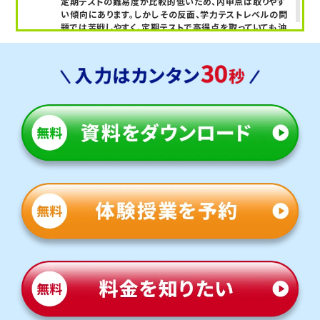
定期テストの難易度が比較的低いため、内申点は取りやす
い傾向にあります。しかしその反面、学力テストレベルの問
※模試受講生を除くトライ生徒の合格実績の一部。
題では苦戦しやすく、定期テストで高得点を取っていても油
断はできません。特に、定期テスト前だけ一夜漬けで勉強し
教室長兼教育プランナー 青木 唯
ている生徒さまは要注意です！
高校受験を見据えて、日々の学習習慣をつけることが重要
です。
凌雲中/緑陵中
マンツーマンでの指導を希望する生徒さまや、同じ学校の
生徒が少ない環境で集中して学習したい生徒さまが、公共
交通機関や保護者様の送迎によって通塾されています。毎
日自習スペースを利用するのが難しい生徒さまも多いた
め、限られた時間の中で効率よく指導を行うことが求めら
れます。そのため、塾のない日には家庭学習で生じた疑問
点を自分でまとめておく力が非常に重要になります。その
力を養うための具体的な方法についても、丁寧に指導して
います。
鵡川中/富川中/白老中/平取中/厚真中
遠方から公共交通機関や保護者様の送迎により、毎週土曜
日の週1回通塾している生徒さまも多く在籍しています。
毎日自習スペースを利用することが難しいため、期別講習
などをうまく利用されています。