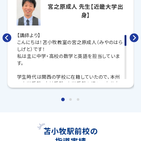
寧に教えてくれるから、効率良く成績アップを目指せま
宮之原成人 先生【近畿大学出
す！
身】
さらに、授業日以外も利用できる
「自習スペース」
や主
要科目の対策ができる
「トライ式 AI教材」
などを活用
して、授業以外でも勉強する習慣がつくようにサポート
【講師より】
します。
こんにちは！苫小牧教室の宮之原成人（みやのはら
しげと）です！
トライで一緒に、今までで一番成長できる夏にしよ
私は主に中学・高校の数学と英語を担当していま
う！
す。
マンツーマンの無料体験授業、学習相談、教室見学は
学生時代は関西の学校に在籍していたので、本州
いつでも受付中です。
の中学受験・高校受験・大学受験を通じて自分自
こちら
お問い合わせは→
身が学んだことを、わかりやすく説明しています！
学習面の相談はもちろん、生活面でのアドバイスや
◆ 2026年度入試 合格実績 ◆
相談も全力でのります！トライで一緒に頑張りまし
北海道内のトライのマンツーマン授業で、多くの生徒さ
ょう！
まが合格を勝ちとっています。
苫小牧駅前校の
【大学受験】
指導実績
【教室長より】