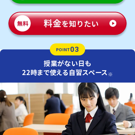
03
POINT
授業がない日も
22時まで使える自習スペース
※