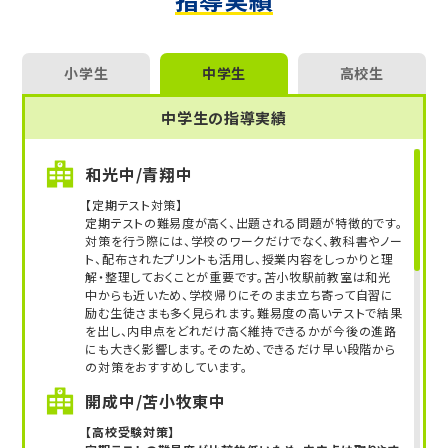
北海道大、札医大、旭川医大、小樽商科大、北海道教
関西弁で明るく楽しい授業をしてくれる、苫小牧教
育大、札幌市立大、帯広畜産大、釧路公立大、はこだて
室のムードメーカー。
未来大、室蘭工業大、北見工業大、天使大、北海道医
療大、北海学園大、北星学園大、東京理科大、東京理
小学生
中学生
高校生
学習面だけでなく、生活面や進路の相談、教室の運
科大、明治大、青山学院大 他多数
営業務など、親身になってサポートしてくれていま
中学生の指導実績
す。
【高校受験】
札幌南高、札幌北高、札幌西高、札幌東高、札幌旭丘
時に厳しく、時に優しく、志望校合格に向けて一緒
和光中/青翔中
高、札幌月寒高、国際情報高、手稲高、新川高、旭川東
に戦ってくれる先生です。
【定期テスト対策】
高、函館中部高、北見北斗高、苫小牧東高、市立函館
定期テストの難易度が高く、出題される問題が特徴的です。
高、北広島高、釧路湖陵高、室蘭栄高、小樽潮陵高、帯
対策を行う際には、学校のワークだけでなく、教科書やノー
広緑陽高 他多数
ト、配布されたプリントも活用し、授業内容をしっかりと理
解・整理しておくことが重要です。苫小牧駅前教室は和光
【中学受験】
中からも近いため、学校帰りにそのまま立ち寄って自習に
励む生徒さまも多く見られます。難易度の高いテストで結果
立命館慶祥中、函館ラ・サール中、北海道教育大附属
を出し、内申点をどれだけ高く維持できるかが今後の進路
旭川中、北海道教育大附属函館中、札幌光星中、札幌
にも大きく影響します。そのため、できるだけ早い段階から
日大中、藤女子中、遺愛女子中、北星学園女子中
の対策をおすすめしています。
開成中/苫小牧東中
第一志望校合格を目指すなら、受験に強いトライに
お任せください！
【高校受験対策】