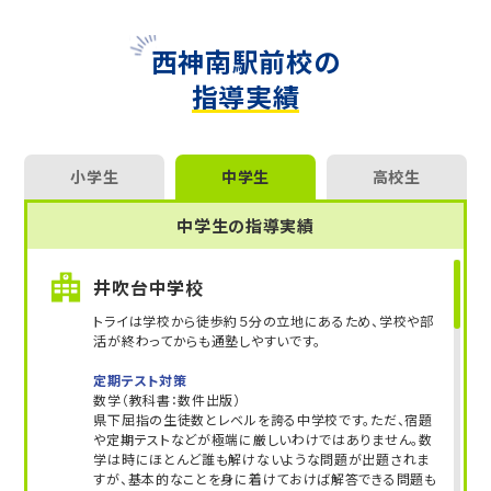
何より生徒さんに勉強が楽しいと思ってもらえる指
西神南駅前校の
導を心がけています。
指導実績
私自身、教えることが大好きなので、自分も楽しん
で指導させてもらっています。
また生徒さんがわからないところは、【わかるように
なるまで】【ひとりでもできるようになるまで】根気
小学生
中学生
高校生
強く、かみ砕いて教えることです。
中学生の指導実績
Q.勉強が苦手なお子さまへのアドバイス
基本的に苦手意識を持っているお子さまが多いで
井吹台中学校
すが、気持ちの面から変えてあげるとできるように
トライは学校から徒歩約５分の立地にあるため、学校や部
なることが多いです。
活が終わってからも通塾しやすいです。
勉強は少しでもできるようになると、苦しいもので
はなくなるという意識を持ちましょう。
定期テスト対策
数学（教科書：数件出版）
県下屈指の生徒数とレベルを誇る中学校です。ただ、宿題
Q.トライに入ろうか迷っている生徒さんへのメッセ
や定期テストなどが極端に厳しいわけではありません。数
ージ
学は時にほとんど誰も解けないような問題が出題されま
すが、基本的なことを身に着けておけば解答できる問題も