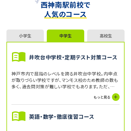
西神南駅前校で
人気のコース
小学生
中学生
高校生
井吹台中学校・定期テスト対策コース
神戸市内で屈指のレベルを誇る井吹台中学校。内申点
が取りづらい学校ですが、マンモス校のため教師の数も
多く、過去問対策が難しい学校でもあります。ただ、問題
の難しさよりも、生徒たちの対応力の高さの方が特徴的
もっと見る
です。少々、テストが難化しても平均点が大幅に下がる
ことは少ないです。問題の難易度に揺さぶられることの
ない地力獲得が重要です。
英語・数学・徹底復習コース