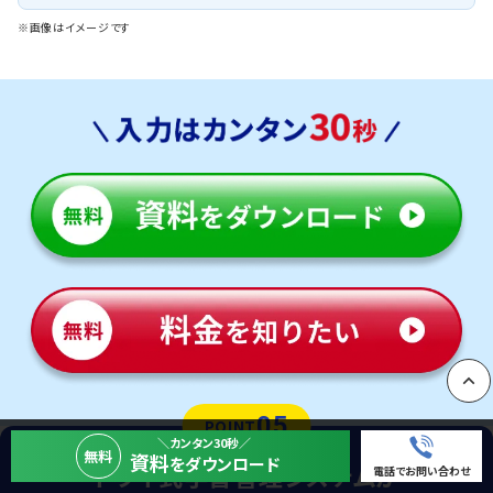
※画像はイメージです
PAGE
05
POINT
＼カンタン30秒／
無料
資料
をダウンロード
トライ式学習管理システムが
電話でお問い合わせ