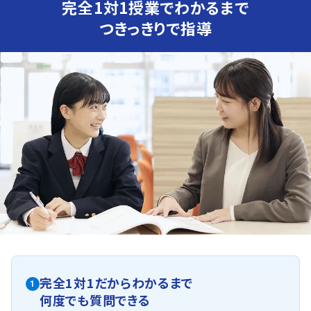
完全1対1授業でわかるまで
定期テスト対策
つきっきりで指導
英語（教科書：東京書籍）
英語は公立中学校と同じ教科書と文法用のテキストを並
行して使用し、テストも２つに分けて行います。いずれも英
文を書かせる問題が多く、付け焼刃的な対策ではなかなか
得点するのが難しいです。ただ、内容的には教科書、テキス
トから逸脱することなく、素直な出題が大半です。高得点へ
の鍵は難化している文法事項の確実な理解と、大量な課題
をいかに的確にこなせるかです。そのアドバイスをマンツー
マン授業で行います。
数学（教科書：体系数学）
英数の比較で言えば、滝二の生徒さまは数学の方が得意
な方が多い印象があります。おそらくは中学受験の延長、
貯金も大きいと思いますが、上下のレベル差が大きい感じ
も受けますので、算数が苦手な中で合格された生徒さまは
入学後、いきなり苦戦されている方も多くおられます。せっ
かくの中高一貫校のメリットを生かすためにも、苦手分野
の克服を少しでも早く対策することが非常に重要です。
人気のコース
完全1対1だからわかるまで
・定期テスト対策コース
1
何度でも質問できる
・ベネッセ（模擬試験）対策コース