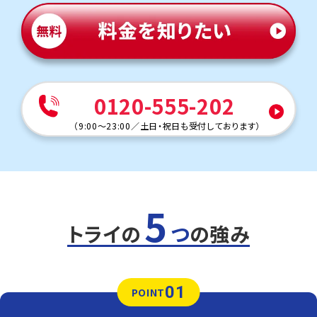
数学（教科書：数件出版）
地下鉄沿線の中学校は全体的にレベルが高く、数学に関し
ても難易度の高い問題が出題されます。井吹台中学に比べ
ても平均点が低くなることも多く、いずれの学校も生徒さま
のレベルが高いことを加味すれば、太山寺の方が問題自体
は難しいかもしれません。まずは、確実に得点できるところ
でいかにミスをしないか。少しずつレベルアップ図り、高得
点を目指しましょう。
0120-555-202
英語（教科書：東京書籍）
（
9:00～23:00
／
土日・祝日も受付しております
）
太山寺中学校の英語は、早い段階から長文問題を出題さ
れる先生もおられるなど、英語に関して言えば地下鉄沿線
屈指の難易度に感じます。ただし、英語という教科は文法
事項の正確な理解、語彙力の獲得がしっかりできれば、基
本的に素質を問わず誰にでも結果が出せる教科です。トラ
イのマンツーマン指導と日々の地道な努力で、英語の達人
5
を目指しましょう。
トライの
つ
の強み
人気のコース
・定期テスト・内申点対策コース
・公立入試対策コース
滝川第二中学校
01
POINT
地下鉄「西神中央」駅から一駅。西神南や学園都市にお住
まいの生徒さまは、学校帰りに立ち寄りやすい立地です。