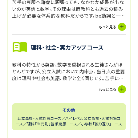
苦手の克服へ謙虚に頑張っても、なかなか成果が出な
いのが英語と数学。その理由は両教科とも過去の積み
上げが必要な体系的な教科だからです。be動詞と一般
動詞がわからないと複雑な文が読めないのは当然で
もっと見る
す。小学校の割合・速さなどに不安があれば、方程式の
問題は解けません。今、何年生でも必要な学年まで戻っ
て徹底的に復習しましょう。
理科・社会・実力アップコース
教科の特性から英語、数学を重視される生徒さんがほ
とんどですが、公立入試において内申点、当日点の重要
度は理科や社会も英語、数学と全く同じです。苦手にし
ているのであればしっかりと復習し、来る入試本番に備
もっと見る
えるべきです。トライの誇る「AIタブレット教材」と映像
授業「Try IT」を使って今までの復習はもとより、さまざ
まな入試問題を解くことで実力アップを図ります。
その他
公立高校・入試対策コース／ハイレベル公立高校・入試対策コ
ース／理科「単元別」苦手克服コース／小学校「振り返り」コース