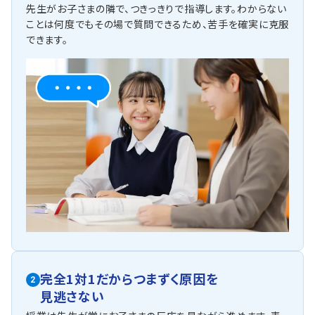
他にも以下の学校に対応しています
先生がお子さまの隣で、つきっきりで指導します。わからない
ことは何度でもその場で質問できるため、苦手を確実に克服
西神中学校、櫨谷中学校、平野中学校、桜が丘中学校、玉津中学
できます。
校、多聞東中学校、岩岡中学校、伊川谷中学校、長坂中学校、六甲
学院中学校、淳心学院中学校、神戸海星女子学院中学校、啓明学
院中学校、滝川中学校、報徳学園中学校、親和女子中学校、武庫川
女子大学附属中学校、神戸国際中学校
完全1対1だからつまずく原因を
2
見逃さない