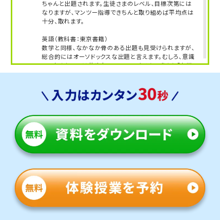
トライは比較的お子さまと年齢が近い先生とのマン
ちゃんと出題されます。生徒さまのレベル、目標次第には
なりますが、マンツー指導できちんと取り組めば平均点は
ツーマン指導を受けることができます。
十分、取れます。
そのため、勉強のことや勉強以外のことも聞きやす
く親身に相談に乗ることができます。
英語（教科書：東京書籍）
ご自宅では勉強ができないお子さまも、トライに来
数学と同様、なかなか骨のある出題も見受けられますが、
総合的にはオーソドックスな出題と言えます。むしろ、意識
ると不思議と勉強に集中して取り組むができると生
しておきたいのは井吹台のレベルの高さというより「中学
徒さんから評判です。
英語」教科書の難化です。扱う内容の難しさだけなく、さま
ざまな文法事項が雑然と出現するため、学校の先生もかな
しっかり生徒さんと向き合い、目標達成に向け伴走
り指導が難しいと思われます。当然、学校の授業だけで乗
していきますので、一緒に頑張りましょう！
り切るのは大変ですので、トライでの丁寧なサポートがより
有効になってきます。
人気のコース
・定期テスト・内申点対策コース
・公立入試対策コース
太山寺中学校
学校最寄りの「学園都市」駅からは地下鉄で二駅乗る必要
がございますが、お車での送迎であれば10分前後で教室
までお越しいただけます。
定期テスト対策