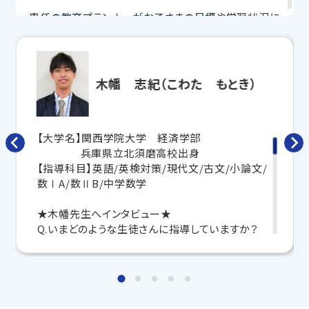
専任の教育プランナーがお子さまの目標や学習状況に
合わせて
オーダーメイドでカリキュラムを作成
します。
完全マンツーマン
で自分に合った講師がわかるまで丁
寧に教えてくれるから、効率良く成績アップを目指せま
す！
木幡 志紀（こわた もとき）
さらに、授業日以外も利用できる
「自習スペース」
や主
要科目の対策ができる
「トライ式 AI教材」
などを活用
して、授業以外でも勉強する習慣がつくようにサポート
【大学名】関西学院大学 経済学部
します。
兵庫県立北須磨高校出身
【指導科目】英語/英検対策/現代文/古文/小論文/
トライで一緒に、今までで一番成長できる夏にしよ
数ⅠA/数ⅡB/中学数学
う！
★木幡先生へインタビュー★
マンツーマンの無料体験授業、学習相談、教室見学は
Q.いまどのような生徒さんに指導していますか？
いつでも受付中です。
こちら
お問い合わせは→
日々の学習のサポートを目的とした中学生や受験
対策の中高生まで、幅広く指導しています。
教室長兼教育プランナー 山本 善憲
Q.トライの講師としてのモットーは何ですか？