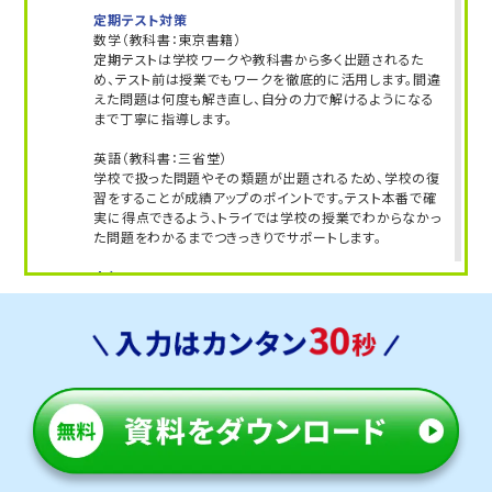
定期テスト対策
数学（教科書：東京書籍）
定期テストは学校ワークや教科書から多く出題されるた
め、テスト前は授業でもワークを徹底的に活用します。間違
えた問題は何度も解き直し、自分の力で解けるようになる
まで丁寧に指導します。
英語（教科書：三省堂）
学校で扱った問題やその類題が出題されるため、学校の復
習をすることが成績アップのポイントです。テスト本番で確
実に得点できるよう、トライでは学校の授業でわからなかっ
た問題をわかるまでつきっきりでサポートします。
人気のコース
・高校入試対策コース
・定期テスト・内申点対策コース
松陽中学校
小松市内最大規模の中学校です。英語や数学だけでなく、5
教科の文章問題や理科社会の記述問題に必須な読解力を
鍛えます。
定期テスト対策
数学（教科書：東京書籍）