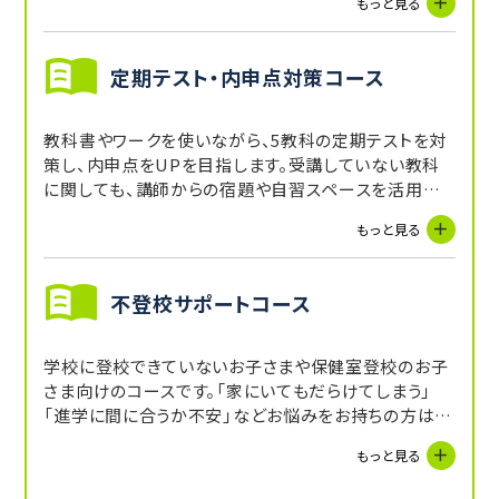
もっと見る
定期テスト・内申点対策コース
教科書やワークを使いながら、5教科の定期テストを対
策し、内申点をUPを目指します。受講していない教科
に関しても、講師からの宿題や自習スペースを活用する
ことで補完できます。
もっと見る
不登校サポートコース
学校に登校できていないお子さまや保健室登校のお子
さま向けのコースです。「家にいてもだらけてしまう」
「進学に間に合うか不安」などお悩みをお持ちの方はぜ
ひお問い合わせください。お子さまの状況に合わせたカ
もっと見る
リキュラムで受験や学校復帰に向けたサポートが可能
です。