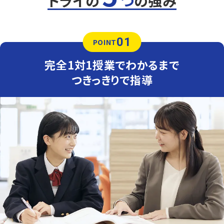
トライの
つ
の強み
まで丁寧に指導します。
英語（教科書：東京書籍）
学校で扱った問題やその類題が出題されるため、学校の復
01
習をすることが成績アップのポイントです。テスト本番で確
POINT
実に得点できるよう、トライでは学校の授業でわからなかっ
た問題をわかるまでつきっきりでサポートします。
完全1対1授業でわかるまで
人気のコース
つきっきりで指導
・高校入試対策コース
・定期テスト・内申点対策コース
丸内中学校
小松高校の東にあり、意識の高い生徒が多い中学校です。
定期テストや受験対策を行います。
南部中学校
粟津駅の近くにある中学校です。電車や送り迎えで来校い
ただいています。
他にも以下の学校に対応しています
御幸中学校、国府中学校、板津中学校などからもご相談いただい
ております。