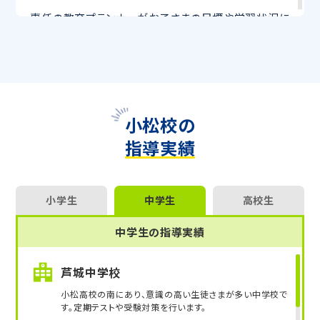
専任の教育プランナーがお子さまの目標や学習状況に
合わせて
オーダーメイドでカリキュラムを作成
します。
完全マンツーマン
で自分に合った講師がわかるまで丁
寧に教えてくれるから、効率良く成績アップを目指せま
す！
さらに、授業日以外も利用できる
「自習スペース」
や主
要科目の対策ができる
「トライ式 AI教材」
などを活用
小松校の
して、授業以外でも勉強する習慣がつくようにサポート
指導実績
します。
トライで一緒に、今までで一番成長できる夏にしよ
う！
小学生
中学生
高校生
マンツーマンの無料体験授業、学習相談、教室見学は
中学生の指導実績
いつでも受付中です。
こちら
お問い合わせは→
芦城中学校
教室長兼教育プランナー 村田 達郎
小松高校の南にあり、意識の高い生徒さまが多い中学校で
す。定期テストや受験対策を行います。