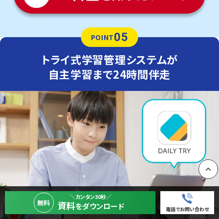
05
POINT
トライ式学習管理システムが
自主学習まで24時間伴走
PAGE
＼カンタン30秒／
無料
資料
をダウンロード
電話でお問い合わせ