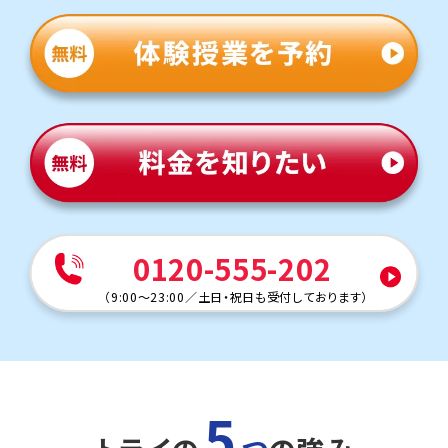
定期テストは学校ワークや教科書から多く出題されるた
め、テスト前は授業でもワークを徹底的に活用します。間違
えた問題は何度も解き直し、自分の力で解けるようになる
まで丁寧に指導します。
英語（教科書：三省堂）
学校で扱った問題やその類題が出題されるため、学校の復
習をすることが成績アップのポイントです。テスト本番で確
実に得点できるよう、トライでは学校の授業でわからなかっ
た問題をわかるまでつきっきりでサポートします。
人気のコース
・高校入試対策コース
・定期テスト・内申点対策コース
0120-555-202
錦城中学校
（
9:00～23:00
／
土日・祝日も受付しております
）
加賀市にある中学校で、電車や送り迎えで来校いただいて
います。
定期テスト対策
数学（教科書：東京書籍）
定期テストは学校ワークや教科書から多く出題されるた
5
め、テスト前は授業でもワークを徹底的に活用します。間違
えた問題は何度も解き直し、自分の力で解けるようになる